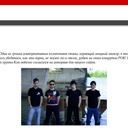
 Один из лучших альтернативных коллективов станы, играющий мощный эмокор, в эт
лось убедиться, как эти парни, не жалея сил и связок, рубят на своих концертах РОК
 группы Кэм любезно согласился на интервью для нашего сайта.