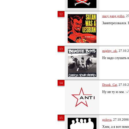
12
stacy gang gribo
, 2
Заинтересовался. 
13
mighty_ok
, 27.10.
Не надо слушать 
14
Drunk_Cat
, 27.10.
Ну ип ту ю мм. :-/
15
golova
, 27.10.2006
Хмм, а я вот помн