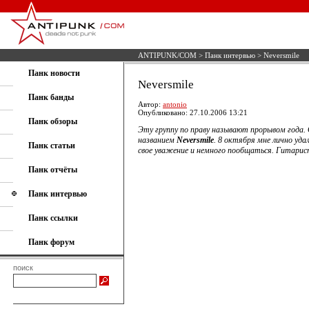
ANTIPUNK/COM
>
Панк интервью
> Neversmile
Панк новости
Neversmile
Панк банды
Автор:
antonio
Опубликовано: 27.10.2006 13:21
Панк обзоры
Эту группу по праву называют прорывом года.
названием
Neversmile
. 8 октября мне лично уда
Панк статьи
свое уважение и немного пообщаться. Гитарист
Панк отчёты
Панк интервью
Панк ссылки
Панк форум
поиск