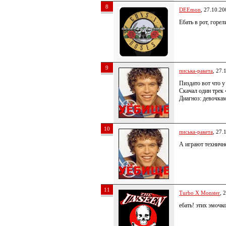
8
DEEmon
, 27.10.20
Ебать в рот, горе
9
писька-ракета
, 27.
Пиздато вот что у
Скачал один трек
Диагноз: девочкам
10
писька-ракета
, 27.
А играют технично,
11
Turbo X Monster
, 
ебать! этих эмочк