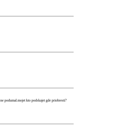
 ne podumal.mojet kto podskajet gde priobresti?