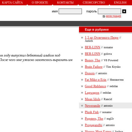
КАРТА САЙТА
О ПРОЕКТЕ
КОНТАКТЫ
СПОНСОРСТВО
ENGLISH
имя
пароль
регистрация
Еще в рубрике
1,5 кг Отличного Пюре
//
Aztech
BER-LINN
// noname
BER-LINN
// golova
ом году выпустил дебютный альбом под
! После чего мне ужасно захотелось выразить им
Bones, The
// V8 Powered
Brain Failure
// Tim Krysko
Donots
// antonio
Fat Mike и Erin
// Неизвестен
Good Riddance
// redsfan
Lagwagon
// redsfan
Mean Idols
// Rancid
Neversmile
// antonio
Plush Fish
// noname
Popsters, The
// mgl2r
Propagandhi
// antonio
Sloppy Meat Eaters
// Joshua