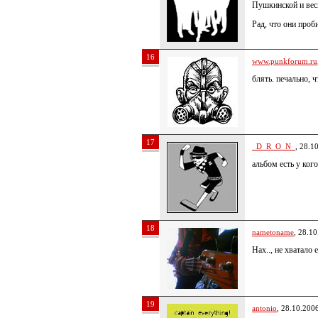
Пушкинской и весь
Рад, что они проб
16
www.punkforum.ru
блять. печально, ч
17
_D_R_O_N_
, 28.1
альбом есть у кого
18
nametoname
, 28.1
Нах.., не хватало 
19
antonio
, 28.10.200