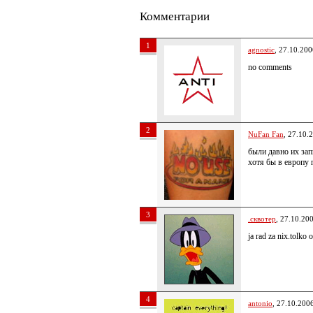
Комментарии
1
agnostic
, 27.10.200
no comments
2
NuFan Fan
, 27.10.
были давно их зап
хотя бы в европу 
3
.сквотер
, 27.10.20
ja rad za nix.tolko
4
antonio
, 27.10.200