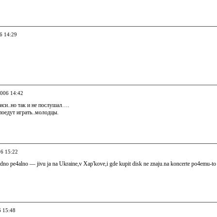
6 14:29
2006 14:42
иси..но так и не послушал….
поедут играть..молодцы.
06 15:22
 odno pe4alno — jivu ja na Ukraine,v Xap'kove,i gde kupit disk ne znaju.na koncerte po4emu-to
6 15:48