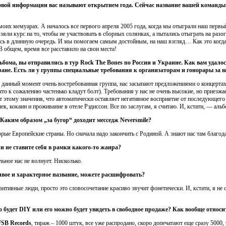
вой информации вас называют открытием года. Сейчас название вашей команды у
 моих мемуарах. А началось все первого апреля 2005 года, когда мы отыграли наш первы
зяли курс на то, чтобы не участвовать в сборных солянках, а пытались отыграть на разо
сь в длинную очередь. И мы помогаем самым достойным, на наш взгляд… Как это когда
 общем, время все расставило на свои места!
бома, вы отправились в тур Rock The Bones по России и Украине. Как вам удалос
тране. Есть ли у группы специальные требования к организаторам и гонорары за 
 данный момент очень востребованная группа, нас засыпают предложениями о концертах
что к сожалению частенько кладут болт). Требования у нас не очень высокие, но приезжа
ют этому значения, что автоматически оставляет негативное восприятие от последующего
ек, кокаин и проживание в отеле Рэдиссон. Все по заслугам, я считаю. И, кстати, — аль
 Каким образом „за бугор“ доходит месседж Neversmile?
орые Европейские страны. Но сначала надо закончить с Родиной. А знают нас там благод
и не ставите себя в рамки какого-то жанра?
ьное нас не волнует. Нисколько.
сивое и характерное название, можете расшифровать?
зитивные люди, просто это словосочетание красиво звучит фонетически. И, кстати, я не 
 будет DIY или его можно будет увидеть в свободное продаже? Как вообще относи
FSB Records
, тираж – 1000 штук, все уже распродано, скоро допечатают еще сразу 5000