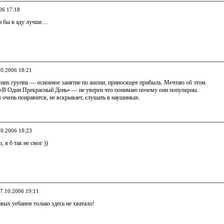
06 17:18
ли бы в аду лучше…
10.2006 18:21
 них группа — основное занятие по жизни, приносящее прибыль. Мечтаю об этом.
 «В Один Прекрасный День» — не уверен что понимаю почему они популярны.
 очень понравится, не вскрывает, слушать в наушниках.
10.2006 18:23
 я б так не смог ))
27.10.2006 19:11
овых уебанов только здесь не хватало!