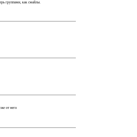
ерь группами, как смайлы.
уже от него