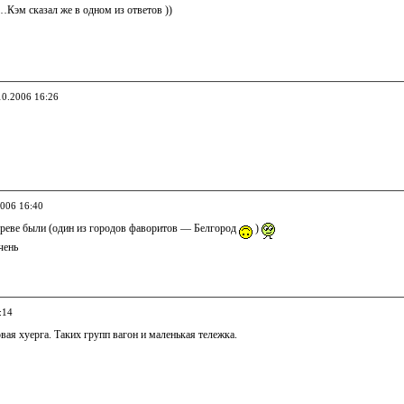
…Кэм сказал же в одном из ответов ))
10.2006 16:26
2006 16:40
греве были (один из городов фаворитов — Белгород
)
чень
:14
вая хуерга. Таких групп вагон и маленькая тележка.