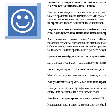
Во многих альтернативных источниках массо
А с чего все начиналось, как и когда?
Рассказывать все долго и нудно, прочтете позже
момент группами
Korea
и
Perimeter
! Мы сразу в
количество желающих сыграть с нами выстроило
из огромного набора начинающих коллективов! В
Еще не выпустив полноценного дебютного аль
себе, пожалуй, только несколько команд в с
А что считаешь тут мегасложным?
Neversmile
на
гонорар и серьезные требования по аппарату (на 
себя как дома, а многие организаторы не прида
занимаемся, но и не просим себе в райдере девуш
Правда ли, что будут концерты за границей?
Да, в рамках тура в 2007 году мы посетим некот
Вы позиционируете себя, как эмо-команда ил
Мы себя позиционируем как рок-команда, а остал
Как у многих эмо-групп, у вас довольно кра
Никогда не улыбаться. Тут афоризм: мы очень по
сцены, там все названия в три-четыре слова.
Как будет распространяться ваш альбом? Это
Наш первый диск вышел на московском лэйбле