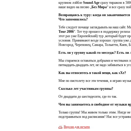
крупном лэйбле
Sound Age
сразу тиражом в 5000
наше видео на песню „
Без Мира
“ и все сразу по
Возвращаясь к туру: когда он заканчиваетс
Что запомнилось?
Тебе следует почаще заглядывать на наш сайт. 
Tour 2006
“. Тот тур прошел в поддержку релиза
этот раз уже Европейский) тур ,который будет п
условия. Принимают везде хорошо: группа уже 
Новгород, Череповец, Самара, Тольятти, Киев, Б
Есть ли у группу какой-то месседж? Есть ли
Мы стараемся оставаться добрыми и честными люд
пятнадцать-двадцать лет, не надо забиваться в у
Как вы относитесь в такой вещи, как sXe?
Мне по пистолету все эти течения, я играю музык
Сколько лет участникам группы?
От двадцати до шестидесяти, где-то так.
Чем вы занимаетесь в свободное от музыки в
Только группа! Мы живем только этим. Нигде не 
подстраиваться под расписания! Нас все устраив
Версия для печати