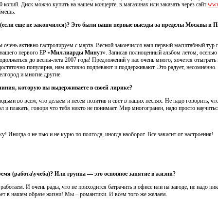
 копий. Диск можно купить на нашем концерте, в магазинах или заказать через сайт
www
ймешь.
я (если еще не закончился)? Это были ваши первые выезды за пределы Москвы и 
Мы очень активно гастролируем с марта. Весной закончился наш первый масштабный тур 
 нашего первого EP «
Миллиарды Минут
». Записав полноценный альбом летом, осенью
родолжаться до весны-лета 2007 года! Предложений у нас очень много, хочется отыграть 
достаточно популярна, нам активно подпевают и поддерживают. Это радует, несомненн
елгород и многие другие.
 линия, которую вы выдерживаете в своей лирике?
ьми во всем, что делаем и несем позитив и свет в наших песнях. Не надо говорить, чт
гол и плакать, говоря что тебя никто не понимает. Мир многогранен, надо просто научитьс
у! Иногда я не пью и не курю по полгода, иногда наоборот. Все зависит от настроения!
ремя (работа\учеба)? Или группа — это основное занятие в жизни?
работаем. И очень рады, что не приходится батрачить в офисе или на заводе, не надо ни
ает в нашем образе жизни! Мы – романтики. И всем того же желаем.