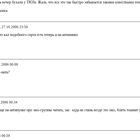
 вечер бухали у ТЮЗа. Жаль, что все это так быстро забывается такими извествыми теп
ились
, 27.10.2006 23:59
то кал подобного сорта есть теперь и на антипанке.
0.2006 00:00
-нить?
0.2006 00:34
еще на антипунке про эмо-группы читать, зае.. куда не глянь везде это эмо, блять тошнит 
6 06:59