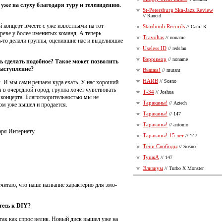
же на слуху благодаря туру и телевидению.
St-Petersburg Ska-Jazz Review
// Rancid
й концерт вместе с уже известными на тот
Stardumb Records
// Саш. К
греве у более именитых команд. А теперь
Travoltas
// noname
-то делали группы, оценившие нас и выделившие
Useless ID
// redsfan
Бэрримор
// noname
ь сделать подобное? Такое может позволить
выступление?
Вышка!
// mutant
НАИВ
// Sosno
. И мы сами решаем куда ехать. У нас хороший
я в очередной город, группа хочет чувствовать
Т-34
// Joshua
 концерта. Благотворительностью мы не
Тараканы!
// Aztech
бом уже вышел и продается.
Тараканы!
// 147
Тараканы!
// antonio
аря Интернету.
Тараканы! 15 лет
// 147
Тени Свободы
// Sosno
ТушкА
// 147
Элизиум
// Turbo X Monster
считаю, что наше название характерно для эмо-
тесь к DIY?
, так как спрос велик. Новый диск вышел уже на