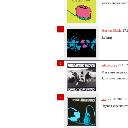
закажи через сайт
5
MoonandBack
, 27.
Зайки))
6
mighty_ok
, 27.10.
Мы у них на разо
Хотя мне они не о
7
PaS
, 27.10.2006 17
Нудная и беспонто