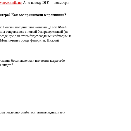
.neversmile.net
А по поводу
DIY
— посмотри
Питера? Как вас принимали в провинции?
по России, получивший название „
Total Mosh
 мы отправились в новый беспрецедентный (на
везде, где для этого будут созданы необходимые
о. Мои личные города-фавориты: Нижний
о жизнь бессмысленна и никчемна когда тебе
я видеть!
кому насильно улыбаться, лизать задницу или