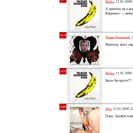
Babka
, 21.01.2008
А имеется ли у ког
Ramones» — немец
1478
Пашка Крымский
, 
Имеется, могу зав
1479
Babka
, 21.01.2008
Было бы круто!!!
1480
iRus
, 21.01.2008 2
Плиз. Залейте кл