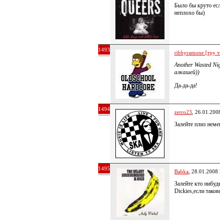
Было бы круто есл
неплохо бы)
1493
ribbyramone [тру т
Another Wasted Nig
алкашей))
Да-да-да!
1494
zerro23
, 26.01.200
Залейте плиз неме
1495
Babka
, 28.01.2008
Залейте кто нибуд
Dickies,если тако