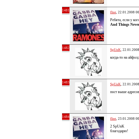
1481
flint
, 22.01.2008 0
Ребята, если у ког
And Things Neve
1482
SpUnK
, 22.01.200
когда-то на айфол
1483
SpUnK
, 22.01.200
пост выше адресо
1484
flint
, 23.01.2008 0
2 SpUnK
благодарю!