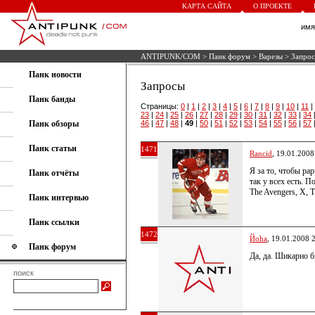
КАРТА САЙТА
О ПРОЕКТЕ
им
ANTIPUNK/COM
>
Панк форум
>
Варезы
> Запро
Панк новости
Запросы
Панк банды
Страницы:
0
|
1
|
2
|
3
|
4
|
5
|
6
|
7
|
8
|
9
|
10
|
11
|
23
|
24
|
25
|
26
|
27
|
28
|
29
|
30
|
31
|
32
|
33
|
34
Панк обзоры
46
|
47
|
48
|
49
|
50
|
51
|
52
|
53
|
54
|
55
|
56
|
57
Панк статьи
1471
Rancid
, 19.01.2008
Я за то, чтобы рар
Панк отчёты
так у вcех есть.
The Avengers, X, Th
Панк интервью
Панк ссылки
1472
Йoha
, 19.01.2008 
Панк форум
Да, да. Шикарно 
поиск