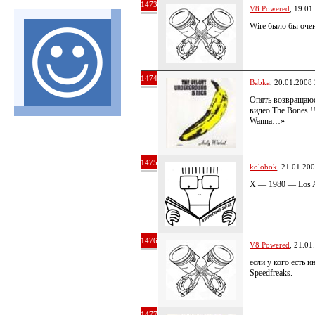
1473
V8 Powered
, 19.01
Wire было бы очен
1474
Babka
, 20.01.2008
Опять возвращаюсь
видео The Bones !
Wanna…»
1475
kolobok
, 21.01.20
X — 1980 — Los A
1476
V8 Powered
, 21.01
если у кого есть 
Speedfreaks.
1477