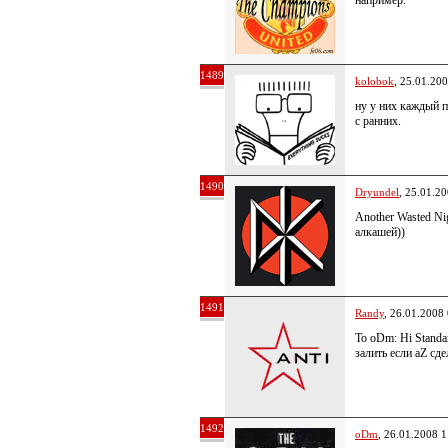
например.
1489
kolobok
, 25.01.20
ну у них каждый п
с ранних.
1490
Dryundel
, 25.01.2
Another Wasted Ni
алкашей))
1491
Randy
, 26.01.2008
To oDm: Hi Stand
залить если aZ сде
1492
oDm
, 26.01.2008 1