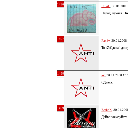
1496
H8kiD
, 30.01.2008
Народ, нужны
The
1497
Randy
, 30.01.2008
To aZ:Сделай дост
1498
aZ
, 30.01.2008 13:
СДелал.
1499
BerlinK
, 30.01.200
Дайте пожалуйста B