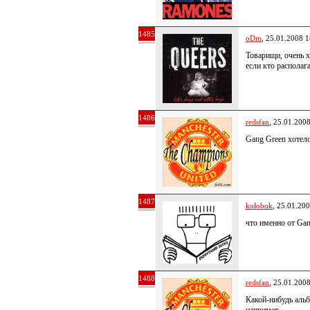
1485
oDm
, 25.01.2008 1
Товарищи, очень х
если кто располаг
1486
redsfan
, 25.01.200
Gang Green хотело
1487
kolobok
, 25.01.20
что именно от Ga
1488
redsfan
, 25.01.200
Какой-нибудь альб