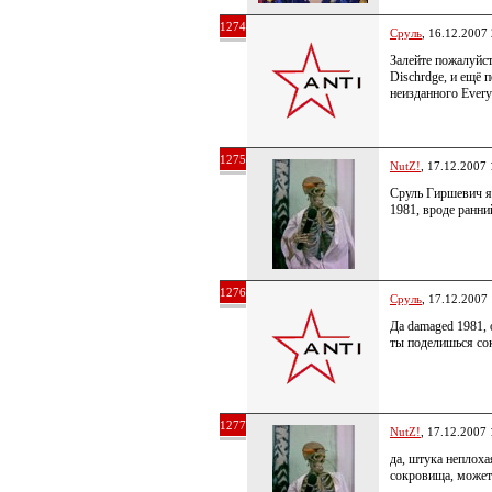
1274
Сруль
, 16.12.2007
Залейте пожалуйс
Dischrdge, и ещё 
неизданного Every
1275
NutZ!
, 17.12.2007 
Сруль Гиршевич я 
1981, вроде ранни
1276
Сруль
, 17.12.2007
Да damaged 1981,
ты поделишься с
1277
NutZ!
, 17.12.2007 
да, штука неплоха
сокровища, может 