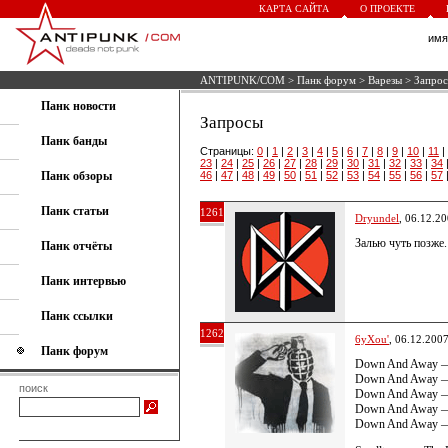
КАРТА САЙТА
О ПРОЕКТЕ
им
ANTIPUNK/COM
>
Панк форум
>
Варезы
> Запро
Панк новости
Запросы
Панк банды
Страницы:
0
|
1
|
2
|
3
|
4
|
5
|
6
|
7
|
8
|
9
|
10
|
11
|
23
|
24
|
25
|
26
|
27
|
28
|
29
|
30
|
31
|
32
|
33
|
34
Панк обзоры
46
|
47
|
48
|
49
|
50
|
51
|
52
|
53
|
54
|
55
|
56
|
57
Панк статьи
1261
Dryundel
, 06.12.2
Залью чуть позже.
Панк отчёты
Панк интервью
Панк ссылки
1262
6yXou'
, 06.12.200
Панк форум
Down And Away — 
Down And Away —
поиск
Down And Away —
Down And Away — L
Down And Away — 