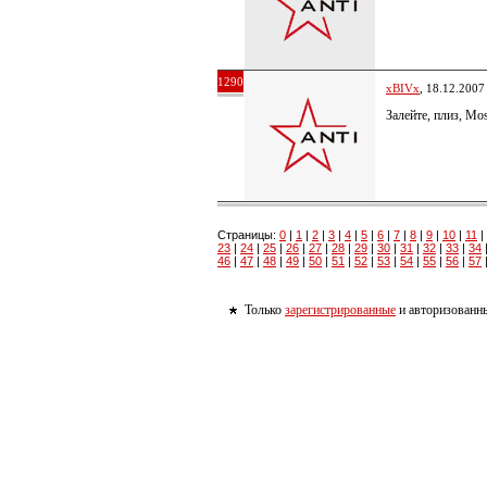
1290
xBIVx
, 18.12.2007
Залейте, плиз, Mo
Страницы:
0
|
1
|
2
|
3
|
4
|
5
|
6
|
7
|
8
|
9
|
10
|
11
|
23
|
24
|
25
|
26
|
27
|
28
|
29
|
30
|
31
|
32
|
33
|
34
46
|
47
|
48
|
49
|
50
|
51
|
52
|
53
|
54
|
55
|
56
|
57
Только
зарегистрированные
и авторизованны