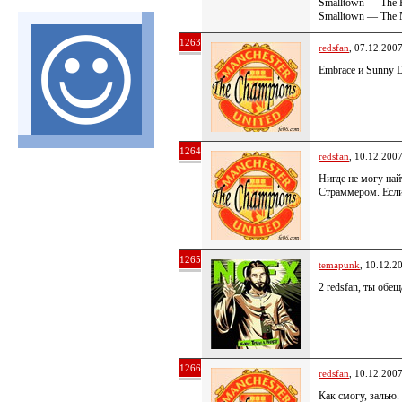
Smalltown — The F
Smalltown — The 
1263
redsfan
, 07.12.200
Embrace и Sunny D
1264
redsfan
, 10.12.200
Нигде не могу на
Страммером. Если 
1265
temapunk
, 10.12.2
2 redsfan, ты обе
1266
redsfan
, 10.12.200
Как смогу, залью.