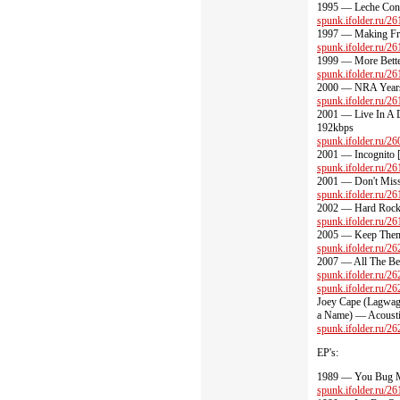
1995 — Leche Con 
spunk.ifolder.ru/261
1997 — Making Fri
spunk.ifolder.ru/261
1999 — More Bette
spunk.ifolder.ru/261
2000 — NRA Years
spunk.ifolder.ru/261
2001 — Live In A 
192kbps
spunk.ifolder.ru/260
2001 — Incognito 
spunk.ifolder.ru/261
2001 — Don't Miss
spunk.ifolder.ru/261
2002 — Hard Rock
spunk.ifolder.ru/261
2005 — Keep Them
spunk.ifolder.ru/262
2007 — All The Be
spunk.ifolder.ru/262
spunk.ifolder.ru/262
Joey Cape (Lagwag
a Name) — Acousti
spunk.ifolder.ru/262
EP's:
1989 — You Bug 
spunk.ifolder.ru/261