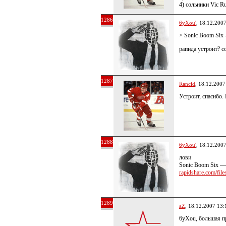
4) сольники Vic Ru
1286
6yXou'
, 18.12.200
> Sonic Boom Six 
рапида устроит? 
1287
Rancid
, 18.12.2007
Устроит, спасибо. 
1288
6yXou'
, 18.12.200
лови
Sonic Boom Six —
rapidshare.com/files
1289
aZ
, 18.12.2007 13:
6yXou, большая п