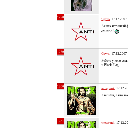
1278
Сруль
, 17.12.2007
Az как истинный 
делится!
1279
Сруль
, 17.12.2007
Ребята у кого ест
и Black Flag
1280
temapunk
, 17.12.2
2 redsfan, а что та
1281
temapunk
, 17.12.2