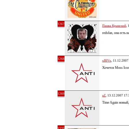
1267
Пашка Крымский
, 
redsfan, она есть 
1268
xBIVx
, 11.12.2007
Хочется Moss Icon
1269
aZ
, 13.12.2007 17:
Time Again новый,
1270