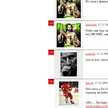
Все понял, фанкисо
1282
temapunk
, 17.12.2
Ребят, еще буду о
весь
NU FAN
, пр
1283
batiskaff
, 17.12.20
есть то есть, тока
1284
Rancid
, 17.12.2007
Чего-чего, а No U
страницу на funky
1993 — The Daily 
spunk.ifolder.ru/261