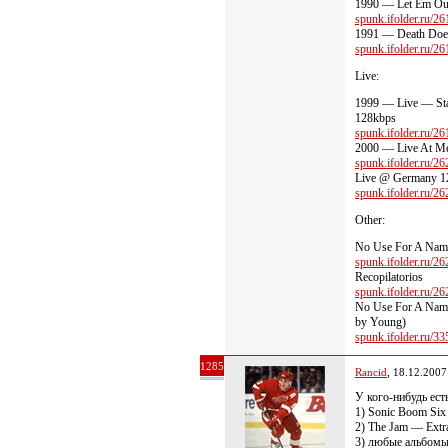
1990 — Let Em Ou
spunk.ifolder.ru/261
1991 — Death Does
spunk.ifolder.ru/261
Live:
1999 — Live — Stat
128kbps
spunk.ifolder.ru/261
2000 — Live At Me
spunk.ifolder.ru/262
Live @ Germany 1
spunk.ifolder.ru/262
Other:
No Use For A Nam
spunk.ifolder.ru/262
Recopilatorios
spunk.ifolder.ru/262
No Use For A Nam
by Young)
spunk.ifolder.ru/335
1285
Rancid
, 18.12.2007
У кого-нибудь есть
1) Sonic Boom Six
2) The Jam — Extr
3) любые альбомы