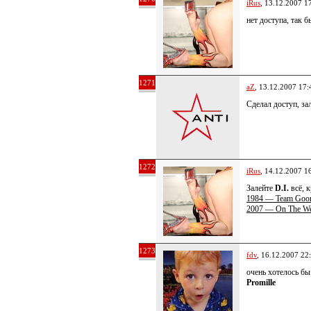
iRus
, 13.12.2007 1
нет доступа, так б
1271
aZ
, 13.12.2007 17:
Сделал доступ, за
1272
iRus
, 14.12.2007 1
Залейте
D.I.
всё, 
1984 — Team Go
2007 — On The We
1273
fdv
, 16.12.2007 22
очень хотелось б
Promille