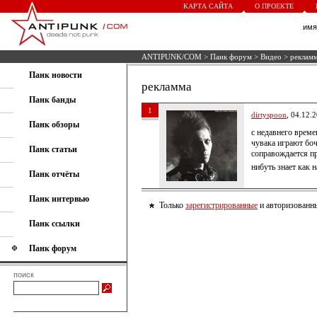
КАРТА САЙТА
О ПРОЕКТЕ
им
ANTIPUNK/COM
>
Панк форум
>
Видео
> реклам
Панк новости
рекламма
Панк банды
1
dirtyspoon
, 04.12.
Панк обзоры
с недавнего време
чувака играют боч
Панк статьи
соправождается п
нибуть знает как 
Панк отчёты
Панк интервью
Только
зарегистрированные
и авторизованны
Панк ссылки
Панк форум
поиск