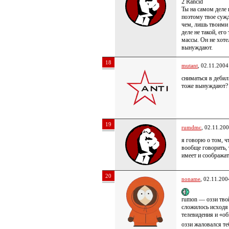
2 Rancid
Ты на самом деле 
поэтому твое сужд
чем, лишь твоими
деле не такой, ег
массы. Он не хоте
вынуждают.
18
mutant
, 02.11.2004
сниматься в дебил
тоже вынуждают?
19
rumdmc
, 02.11.20
я говорю о том, ч
вообще говорить, 
имеет и сообража
20
noname
, 02.11.200
rumon — оззи тво
сложилось исходя 
телевидения и «об
оззи жаловался теб