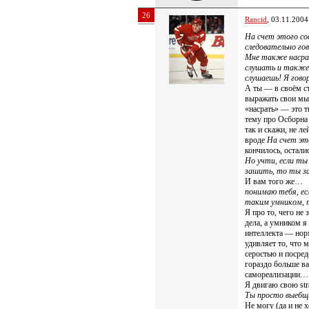
26
Rancid
, 03.11.2004
На счет этого со
следовательно г
Мне также насрат
слушать и также
слушаешь! Я гово
А ты — в своём с
выражать свои мыс
«насрать» — это т
тему про Осборна
так и скажи, не л
вроде
На счет эт
кончилось, остал
Но учти, если ты
зашить, то ты з
И вам того же…
понимаю тебя, ес
таким умником, т
Я про то, чего не 
дела, а умником я
интеллекта — нор
удивляет то, чт
серостью и посред
гораздо больше в
самореализации…
Я двигаю свою str
Ты просто выебщи
Не могу (да и не 