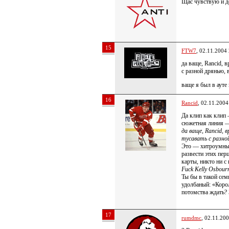
Щас чувствую и до
15
FTW7
, 02.11.2004
да ваще, Rancid, 
с разной дрянью, 
ваще я был в ауте 
16
Rancid
, 02.11.2004
Да клип как клип 
сюжетная линия 
да ваще, Rancid, 
тусавать с разной
Это — хитроумный
развести этих пер
карты, никто ни с
Fuck Kelly Osbourne.
Ты бы в такой се
удолбаный: «Корол
потомства ждать?
17
rumdmc
, 02.11.20