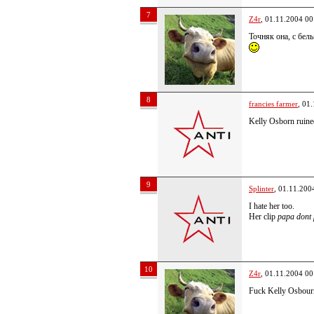
7
Z4r
, 01.11.2004 00
Точняк она, с бел
8
francies farmer
, 01
Kelly Osborn ruined
9
Splinter
, 01.11.200
I hate her too.
Her clip
papa dont
10
Z4r
, 01.11.2004 00
Fuck Kelly Osbourne