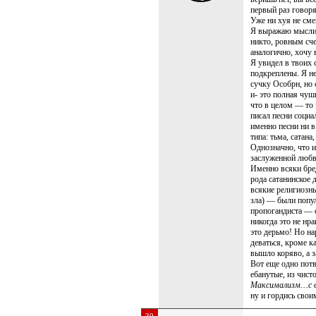
первый раз говоря
Уже ни хуя не см
Я выражаю мысли, 
никто, ровным сче
аналогично, хочу 
Я увидел в твоих 
подкреплены. Я не
сучку Особрн, но 
и- это полная чуш
что в целом — то 
писал песни социал
именно песни ни в
типа: тьма, сатан
Однозначно, что 
заслуженной любви
Именно всяки бре
рода сатанинское 
всякие религиозн
зла) — были попул
пропогандиста — 
никогда это не нр
это дерьмо! Но на
деваться, кроме к
вышло коряво, а 
Вот еще одно пот
ебанутые, из чисто
Максимализм…с 
ну и гордись сво