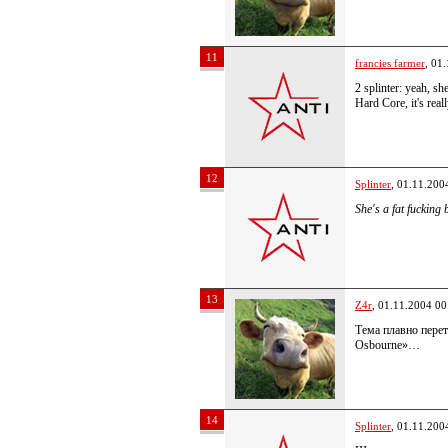
11
francies farmer
, 01
2 splinter: yeah, sh
Hard Core, it's rea
12
Splinter
, 01.11.200
She's a fat fucking 
13
Z4r
, 01.11.2004 00
Тема плавно перет
Osbourne»…
14
Splinter
, 01.11.200