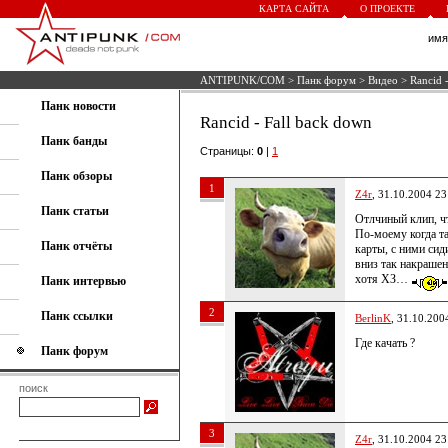
КАРТА САЙТА
О ПРОЕКТЕ
им
ANTIPUNK/COM
>
Панк форум
>
Видео
> Rancid -
Панк новости
Rancid - Fall back down
Панк банды
Страницы:
0
|
1
Панк обзоры
1
Z4r
, 31.10.2004 23
Панк статьи
Отлчиный клип, ч
По-моему когда та
Панк отчёты
карты, с ними сиди
вниз так накраше
хотя ХЗ…
Панк интервью
2
Панк ссылки
BerlinK
, 31.10.200
Где качать ?
Панк форум
поиск
3
Z4r
, 31.10.2004 23