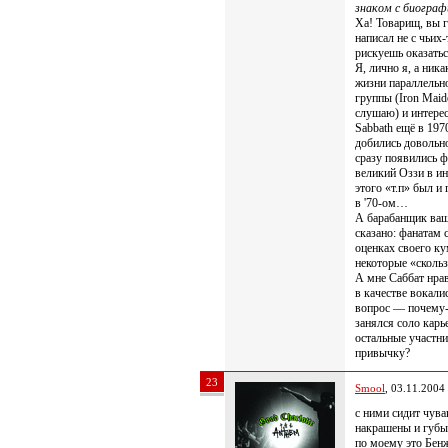
знаком с биографи
Ха! Товарищ, вы г
написал не с чьих-
рискуешь оказать
Я, лично я, а ник
жизни параллельно
группы (Iron Maide
слушаю) и интересо
Sabbath ещё в 197
добились довольно
сразу появились ф
великий Оззи в ин
этого «т.п» был и
в '70-ом…
А барабанщик ваш,
сказано: фанатам 
оценках своего ку
некоторые «скол
А мне Саббат нрав
в качестве вокали
вопрос — почему-
занялся соло карь
остальные участн
привычку?
23
Smool
, 03.11.2004
с ними сидит чувак
накрашены и губы
по моему это Бенж