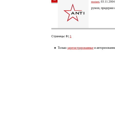
30
mutant
, 03.11.2004
румон, придержи 
Страницы:
0
|
1
Только
зарегистрированные
и авторизованны