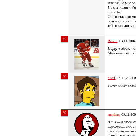
мнение, но мне от
И свои знанния 
при себе!
Они всегда при мн
голые эмоции…Ты 
тебе приводят к
27
Rancid
, 03.11.2004
Порву любого, к
Максимализм…с в
28
budil
, 03.11.2004 
этому клипу уже 3
29
rumdmc
, 03.11.20
А ты — в своём с
выражать свои мы
«насрать» — это
веришь нет, вы все