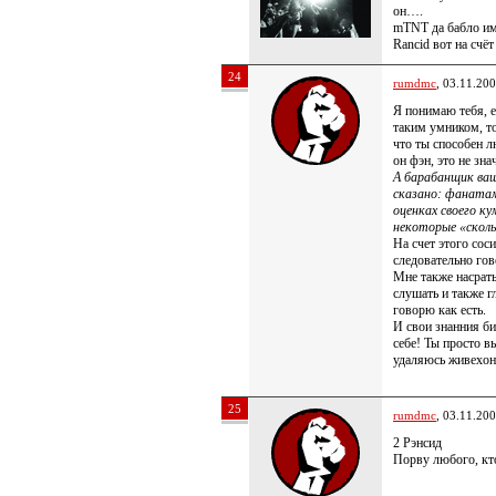
он….
mTNT да бабло им
Rancid вот на счёт
24
rumdmc
, 03.11.20
Я понимаю тебя, е
таким умником, то
что ты способен л
он фэн, это не зн
А барабанщик ваш
сказано: фанатам
оценках своего к
некоторые «скол
На счет этого соси
следовательно гов
Мне также насрать
слушать и также г
говорю как есть.
И свои знанния б
себе! Ты просто в
удаляюсь живехо
25
rumdmc
, 03.11.20
2 Рэнсид
Порву любого, кт