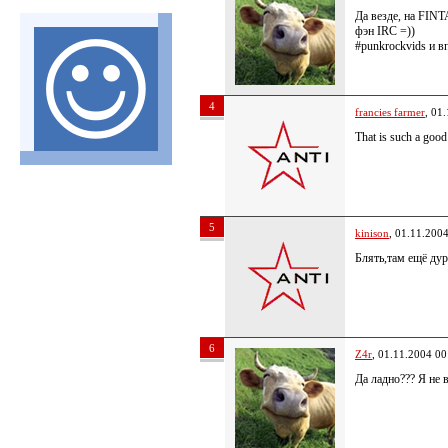
Да везде, на FINT
фэн IRC =))
#punkrockvids и в
4
francies farmer
, 01
That is such a good
5
kinison
, 01.11.200
Блять,там ещё ду
6
Z4r
, 01.11.2004 00
Да ладно??? Я не в