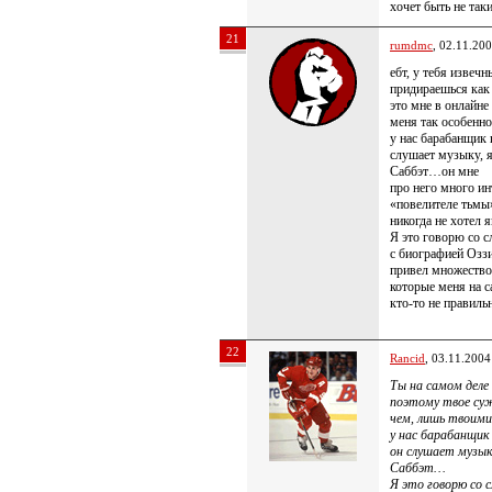
хочет быть не та
21
rumdmc
, 02.11.20
ебт, у тебя извеч
придираешься как 
это мне в онлайне
меня так особенн
у нас барабанщик 
слушает музыку, 
Саббэт…он мне
про него много ин
«повелителе тьмы»
никогда не хотел я
Я это говорю со с
с биографией Оззи
привел множество 
которые меня на 
кто-то не правил
22
Rancid
, 03.11.2004
Ты на самом деле 
поэтому твое суж
чем, лишь твоим
у нас барабанщик
он слушает музык
Саббэт…
Я это говорю со 