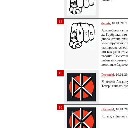
помню!
14
dennis
, 10.01.2007
А приобрести в ли
же Горбушке, там 
двора, от пивнухи,
мимо крутилок с
там продается вся
вот как раз в это
палатка. Тем кто 
побывал, советую,
вежливые барыжат,
15
Dryundel
, 10.01.2
Я, кстати, Анькин
Теперь сливать бу
16
Dryundel
, 10.01.2
Кстати, в Зиг-заге