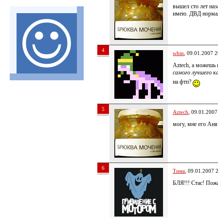
вышел сто лет наз
имею. ДВД норма
4
whm
, 09.01.2007 2
Aztech, а можешь
самого лучшего к
на фтп?
5
Aztech
, 09.01.2007
могу, мне его Аня
6
Тима
, 09.01.2007 
БЛЯ!!! Стас! Пожа