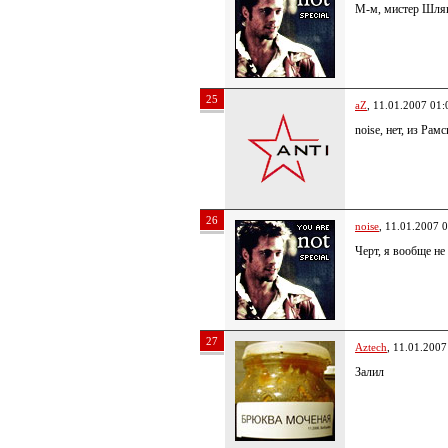
М-м, мистер Шляп
25
aZ
, 11.01.2007 01:
noise, нет, из Рамс
26
noise
, 11.01.2007 
Черт, я вообще не
27
Aztech
, 11.01.2007
Залил