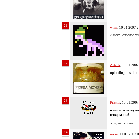
21
whm
, 10.01.2007 2
Aztech, спасибо т
22
Aztech
, 10.01.2007
uploading this shit..
23
Prickly
, 10.01.2007
а мона этот муль
нэвэрмэна?
Угу, меня тоже эт
24
noise
, 11.01.2007 