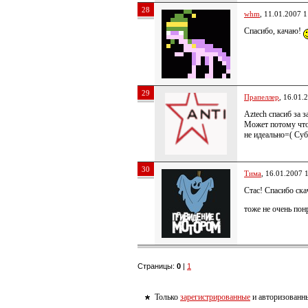
28
whm
, 11.01.2007 1
Спасибо, качаю!
29
Прапеллер
, 16.01.
Aztech спасиб за 
Может потому что 
не идеально=( Суб
30
Тима
, 16.01.2007 
Стас! Спасибо ска
тоже не очень по
Страницы:
0
|
1
Только
зарегистрированные
и авторизованны