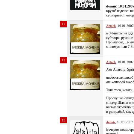
dennis, 10.01.200
круто! надеюсь не
субмарин от кото
11
Aztech
, 10.01.2007
а субтитры на двд
субтитры русские 
Про аплоад…ммм….
минимум или 7-8 в
12
Aztech
, 10.01.2007
Ане Anarchy_Sprin
надеюсь не такой
от которой мне б
Типа того, кстат
Прослушав саундтр
мистер Шляпа оче
весьма угрожающи
и раздолбай, как 
13
dennis
, 10.01.2007
Вечером посмотрю 