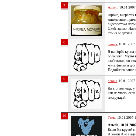
7
Aztech
, 10.01.2007
короче, вчера так
непонятным причи
видеопотока норм
Окей, залью. Наве
это из её архива.
8
dennis
, 10.01.2007
Я на Горбе купел 
большего! Мульт н
слабоватая, но сю
мультфильмы для 
Подобного ранее н
9
dennis
, 10.01.2007
Да это, вот еще, 
как не умею, если
инструкций.
10
Тима
, 10.01.2007 
Aztech, 10.01.200
Было бы круто! с
А какой Ане выда