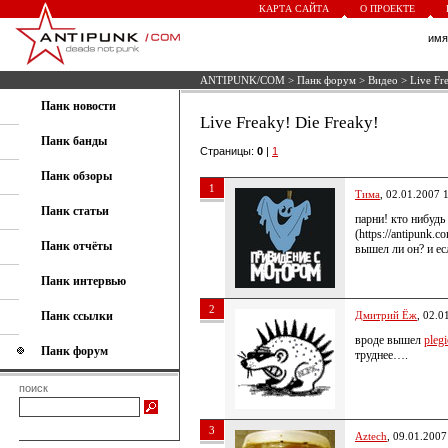
КАРТА САЙТА
О ПРОЕКТЕ
им
ANTIPUNK/COM
>
Панк форум
>
Видео
> Live Fre
Панк новости
Live Freaky! Die Freaky!
Панк банды
Страницы:
0
|
1
Панк обзоры
1
Тима
, 02.01.2007 
Панк статьи
парни! кто нибудь
(https://antipunk.c
Панк отчёты
вышел ли он? и есл
Панк интервью
2
Панк ссылки
Дмитрий Ёж
, 02.0
вроде вышел
plegi
Панк форум
труднее….
поиск
3
Aztech
, 09.01.2007