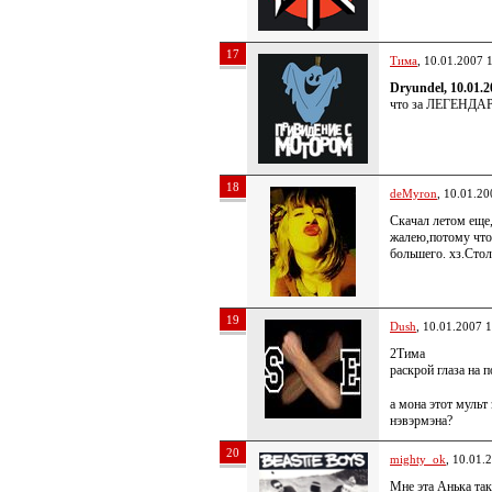
17
Тима
, 10.01.2007 
Dryundel, 10.01.2
что за ЛЕГЕНДАР
18
deMyron
, 10.01.20
Скачал летом еще,
жалею,потому что
большего. хз.Стол
19
Dush
, 10.01.2007 
2Тима
раскрой глаза на 
а мона этот мульт
нэвэрмэна?
20
mighty_ok
, 10.01.
Мне эта Анька так