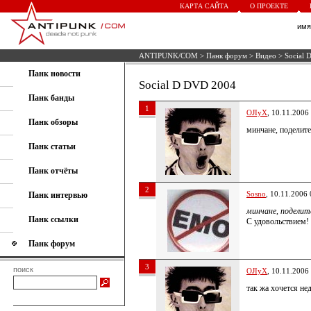
КАРТА САЙТА
О ПРОЕКТЕ
им
ANTIPUNK/COM
>
Панк форум
>
Видео
> Social 
Панк новости
Social D DVD 2004
Панк банды
1
OJIyX
, 10.11.2006
Панк обзоры
минчане, поделите
Панк статьи
Панк отчёты
2
Sosno
, 10.11.2006 
Панк интервью
минчане, поделит
Панк ссылки
C удовольствием!
Панк форум
3
поиск
OJIyX
, 10.11.2006
так жа хочется не