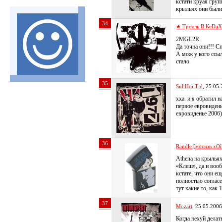
кстати круая груп
крыльях они был
34
★ Тролль В КеDa
2MGL2R
Да точна они!!! Сп
А мож у кого ссыл
стало.
35
Sid Hoi Tid
, 25.05
хха. и я обратил 
первое евровидень
евровиденье 2006)
36
Randle [москов хОй
Athena на крыльях
«Клеш», да и вооб
кстате, что они ещ
полностью согласе
тут какие то, ка
37
Mozart
, 25.05.2006
Когда нехуй делат