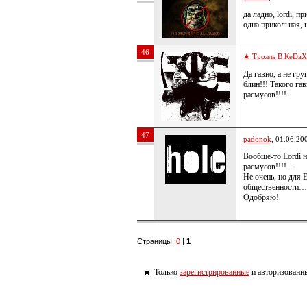
да ладно, lordi, 
одна прикольная, 
46
★ Тролль В КеDa
Да гавно, а не гр
блин!!! Такого га
расмусов!!!!
47
padonok
, 01.06.20
Вообще-то Lordi н
расмусов!!!!….
Не очень, но для 
общественности…
Одобряю!
Страницы:
0
|
1
Только
зарегистрированные
и авторизованны