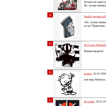
больше ни один ка
Не..лучше книжк
38
Randle [москов хОй
«Не..лучше книж
во во! Правельно
39
★ Тролль В КеDa
Книжки форева!
40
hotdog
, 26.05.2006
или мир ебанулся,
41
Dryundel
, 26.05.2