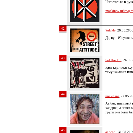
Чего только в ру
moskinov.ru/images/
42
Suicide
, 26.05.200
Да, ну и ёбнутая 
43
Sid Hoi Tid
, 26.05
идея картинки аху
тему начали в инт
44
unclebans
, 27.05.2
Хуйня, типичный г
хардрок, а попса 
групп она была бы
45
andcool
, 31.05.200