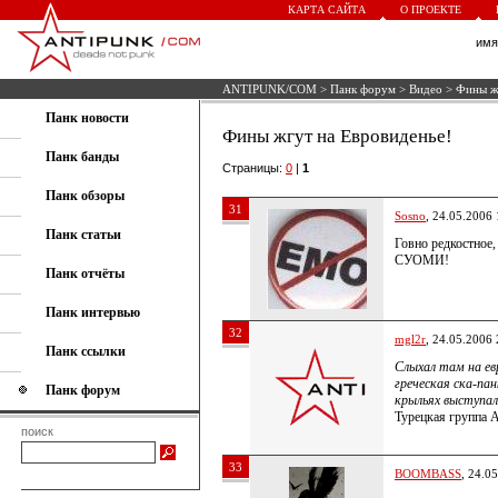
КАРТА САЙТА
О ПРОЕКТЕ
им
ANTIPUNK/COM
>
Панк форум
>
Видео
> Фины жг
Панк новости
Фины жгут на Евровиденье!
Панк банды
Страницы:
0
|
1
Панк обзоры
31
Sosno
, 24.05.2006 
Панк статьи
Говно редкостное,
СУОМИ!
Панк отчёты
Панк интервью
32
mgl2r
, 24.05.2006 
Панк ссылки
Слыхал там на ев
греческая ска-па
Панк форум
крыльях выступал
Турецкая группа A
поиск
33
BOOMBASS
, 24.0