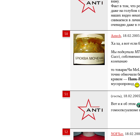
вижу.
Факт в том, что р
даже на голубом г
наших видео неки
снимаемся в личн
очевидно даже в г
50
Aztech
, 18.02.2005
Ха ха, а вот если 
Мы подкупили МТВ
Gucci, собственн
компанию
то товарисЧи MeLo
точно обмочили б
криком —
Панк-Р
мусоропровод
51
(гость), 18.02.200
Вот и я об этом.
гомосексуализме в
52
NOFXer
, 18.02.20