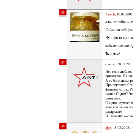
36
Aztech
, 18.02.2005
а ты не любишь ге
Сидом он себя уж
Ну а это то ты к 
ведь это не так п
Ты о чем?
37
(гость), 18.02.200
Не геев я люблю,
прикольно. Ты нав
А то блин демогра
Про погоняло Спи
фанатеет от Sex P
назвал Сидом? Это
развелось…
Спирин поумнел и 
куча его фенов пр
раздражает.
И Тараканы — ла
38
oleg
, 18.02.2005 1