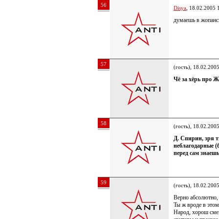
56
Disya
, 18.02.2005 
думаешь в жопанс
57
(гость), 18.02.200
Чё за хёрь про 
58
(гость), 18.02.200
Д. Спирин, зря т
неблагодарные (
перед сам знаеш
59
(гость), 18.02.200
Верно абсолютно,
Ты ж вроде в этом
Народ, хорош смех