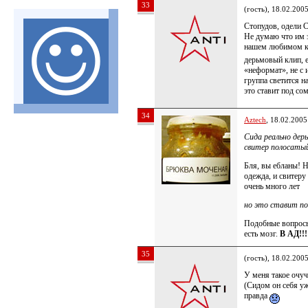
33
(гость), 18.02.200
Стопудов, одели 
Не думаю что им з
нашем любимом к
дерьмовый клип, 
«неформат», не с 
группа светится н
это ставит под со
34
Aztech
, 18.02.2005
Сида реально дер
свитер полосаты
Бля, вы ебланы! Н
одежда, и свитеру
очень много лет
но это ставит по
Подобные вопросы 
есть мозг.
В АД!!!
35
(гость), 18.02.200
У меня такое очуч
(Сидом он себя уже
правда