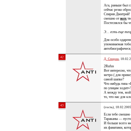
Ага, раньше был 
сейчас резко обр
Спирин Дмитрий! 
смешно от
всех
тв
Постеснялся бы 
Э… есть еще теор
Для особо одарен
упоминаемая тобой
автобиографическу
42
Д. Спирин
, 18.02.
2Rufus
Вот интересно, чт
метро ( для приме
самой шапке?
Что нибудь типа «
по улицам ходит»
А между тем, мой
то, что нас для к
43
(гость), 18.02.200
Если тебе смешно 
Тараканы — пусто
И больше всего ме
их фанатами, кото