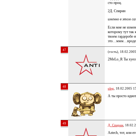
сто проц.
2Д. Спирин
именно в этом са
Если мне не измен
которому тут так 
твоем гардеробе 
это…ммм…вроде г
47
(гость), 18.02.200
2MeLo_R Ты хуесо
48
oleg
, 18.02.2005 1
А ты просто иди
49
Д. Спирин
, 18.02.
Aztech, тот, или е