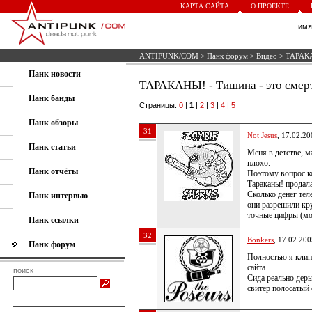
КАРТА САЙТА
О ПРОЕКТЕ
им
ANTIPUNK/COM
>
Панк форум
>
Видео
> ТАРАКАН
Панк новости
ТАРАКАНЫ! - Тишина - это смерть
Панк банды
Страницы:
0
|
1
|
2
|
3
|
4
|
5
Панк обзоры
31
Not Jesus
, 17.02.20
Панк статьи
Меня в детстве, м
плохо.
Панк отчёты
Поэтому вопрос ко
Тараканы! продал
Сколько денег те
Панк интервью
они разрешили кру
точные цифры (мо
Панк ссылки
32
Bonkers
, 17.02.200
Панк форум
Полностью я клип 
сайта…
поиск
Сида реально дерь
свитер полосатый