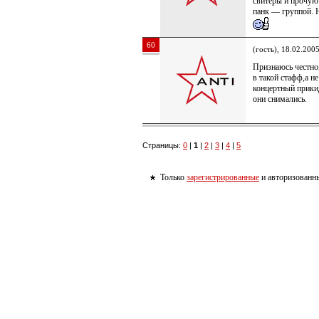
свитеры и прочую 
панк — группой. 
60
(гость), 18.02.200
Признаюсь честно,
в такой стафф,а н
концертный прики
они снимались.
Страницы:
0
|
1
|
2
|
3
|
4
|
5
Только
зарегистрированные
и авторизованны