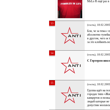
MeLo R ещё раз в
53
(гость), 18.02.200
Бля, че за тема с
абсолютно тупейша
в другом, чего ж
за это клеймить в
54
(гость), 18.02.200
C Гертером вполн
55
(гость), 18.02.200
Группа идёт на те
городах типо «Жо
канцертов и позва
людей каторые не 
допустим москвск