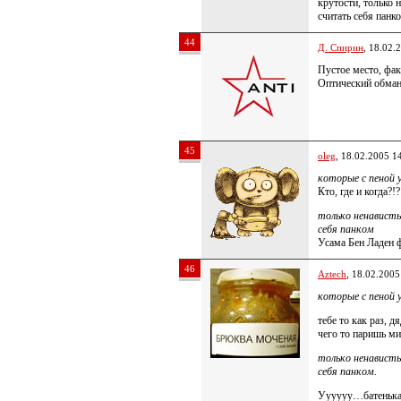
крутости, только 
считать себя панк
44
Д. Спирин
, 18.02.
Пустое место, фак
Оптический обман
45
oleg
, 18.02.2005 1
которые с пеной 
Кто, где и когда?!?
только ненависть
себя панком
Усама Бен Ладен
46
Aztech
, 18.02.2005
которые с пеной 
тебе то как раз, д
чего то паришь ми
только ненависть
себя панком.
Уууууу…батенька…