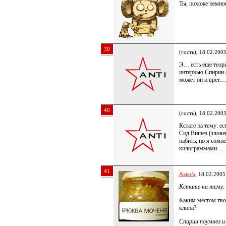
Ты, похоже немно
39
(гость), 18.02.200
Э… есть еще теори
интервью Спирин с
может он и врет…
40
(гость), 18.02.200
Кстате на тему: е
Сид Вишез (злове
набить, но я сомн
килограммами…
41
Aztech
, 18.02.2005
Кстате на тему:
Каким местом тво
клипа?
Спирин поумнел и