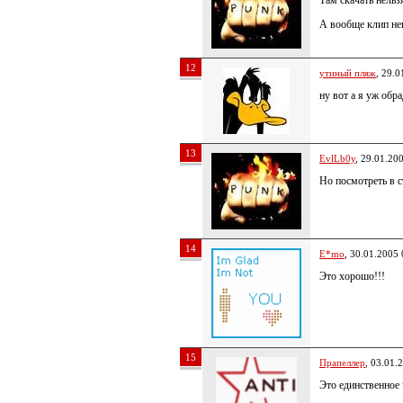
Там скачать нельзя
А вообще клип неп
12
утиный пляж
, 29.0
ну вот а я уж обр
13
EvlLb0y
, 29.01.20
Но посмотреть в 
14
E*mo
, 30.01.2005 
Это хорошо!!!
15
Прапеллер
, 03.01.
Это единственное 