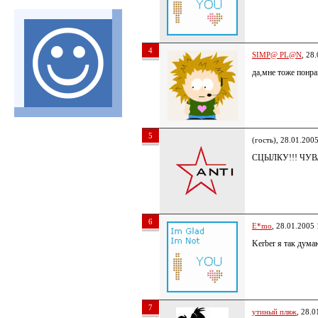
4
SIMP@ PL@N
, 28
да,мне тоже понра
5
(гость), 28.01.200
СЦЫЛКУ!!! ЧУВ
6
E*mo
, 28.01.2005 
Kerber я так дума
7
утиный пляж
, 28.0