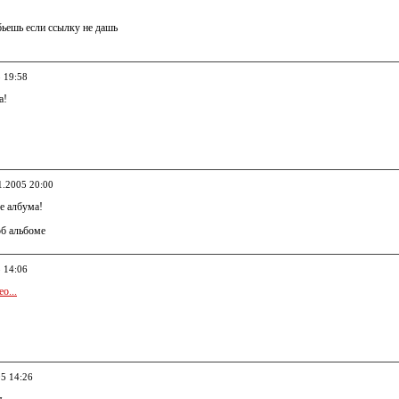
бьешь если ссылку не дашь
5 19:58
а!
1.2005 20:00
ще албума!
об альбоме
5 14:06
o...
05 14:26