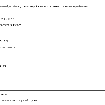
..
лохой, особенно, когда гитарой какую-то хуетень хрустальную разбивают.
1.2005 17:12
адовался,не качает
05 17:30
стриме можно.
06:09
2007 18:10
что мне нравится у этой группы.