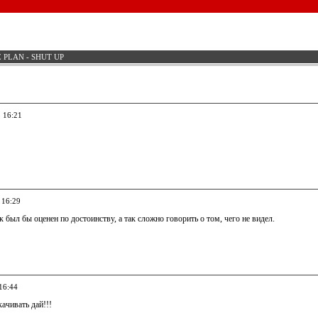
 PLAN - SHUT UP
5 16:21
 16:29
 был бы оценен по достоинству, а так сложно говорить о том, чего не видел.
16:44
ачивать дай!!!