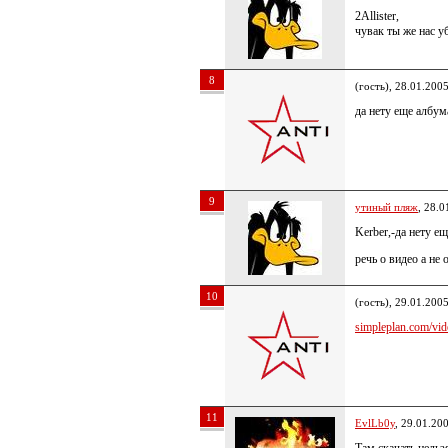
2Allister,
чувак ты же нас у
8
(гость), 28.01.200
да нету еще албум
9
утиный пляж
, 28.0
Kerber,-да нету е
речь о видео а не 
10
(гость), 29.01.200
simpleplan.com/vide
11
EvlLb0y
, 29.01.20