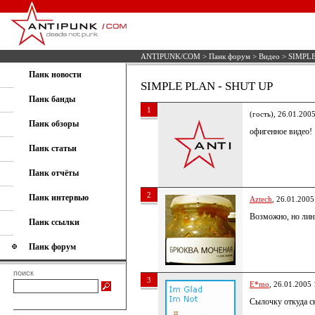
ANTIPUNK/COM
>
Панк форум
>
Видео
> SIMPLE
Панк новости
SIMPLE PLAN - SHUT UP
Панк банды
1
(гость), 26.01.200
Панк обзоры
офигенное видео!
Панк статьи
Панк отчёты
2
Панк интервью
Aztech
, 26.01.2005
Возможно, но линк
Панк ссылки
Панк форум
поиск
3
E*mo
, 26.01.2005 
Сылочку откуда ск