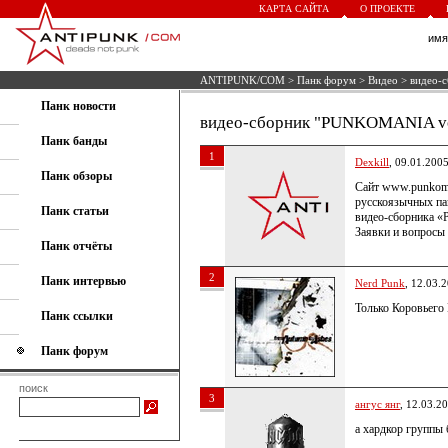
КАРТА САЙТА
О ПРОЕКТЕ
им
ANTIPUNK/COM
>
Панк форум
>
Видео
> видео-
Панк новости
видео-сборник "PUNKOMANIA vol
Панк банды
1
Dexkill
, 09.01.200
Панк обзоры
Сайт www.punkoma
русскоязычных пан
Панк статьи
видео-сборника «
Заявки и вопросы
Панк отчёты
2
Панк интервью
Nerd Punk
, 12.03.
Только Коровьего 
Панк ссылки
Панк форум
поиск
3
ангус янг
, 12.03.2
а хардкор группы 