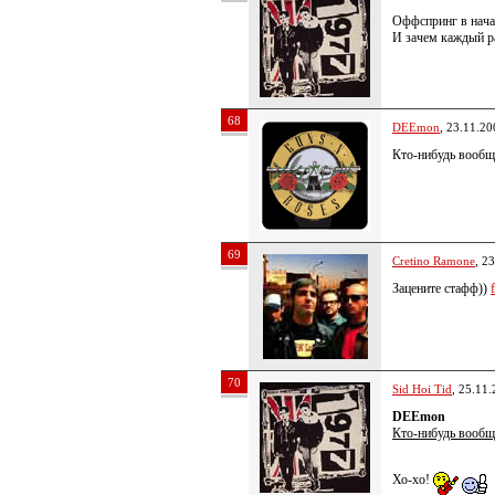
Оффспринг в начал
И зачем каждый ра
68
DEEmon
, 23.11.20
Кто-нибудь воо
69
Cretino Ramone
, 2
Зацените стафф))
70
Sid Hoi Tid
, 25.11
DEEmon
Кто-нибудь воо
Хо-хо!