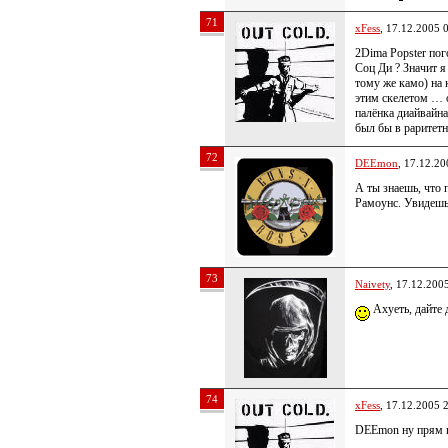
71
xFess
, 17.12.2005 
2Dima Popster пог
Соц Ди ? Значит я
тому же камо) на к
этим скелетом … о
палёнка диайвайна
был бы в раритетн
72
DEEmon
, 17.12.20
А ты знаешь, что 
Рамоунс. Увидешь
73
Naivety
, 17.12.200
Ахуеть, дайте 
74
xFess
, 17.12.2005 
DEEmon ну прям п