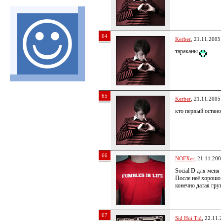
64
Kerber
, 21.11.2005
тараканы
65
Kerber
, 21.11.2005
кто первый остан
66
NOFXer
, 21.11.20
Social D для мен
После неё хорошо
конечно датая гру
67
Sid Hoi Tid
, 22.11