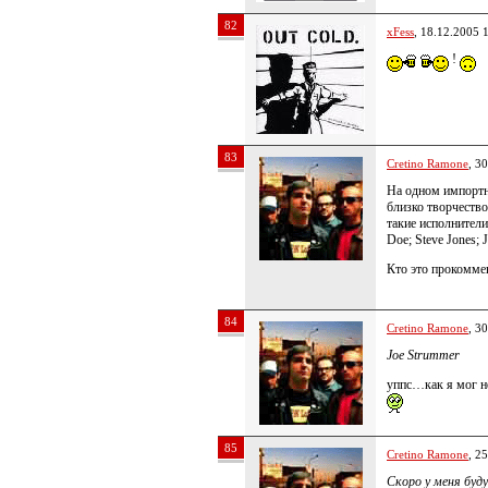
82
xFess
, 18.12.2005 
!
83
Cretino Ramone
, 3
На одном импортн
близко творчеств
такие исполнители
Doe; Steve Jones; 
Кто это прокомме
84
Cretino Ramone
, 3
Joe Strummer
уппс…как я мог не
85
Cretino Ramone
, 2
Скоро у меня буд