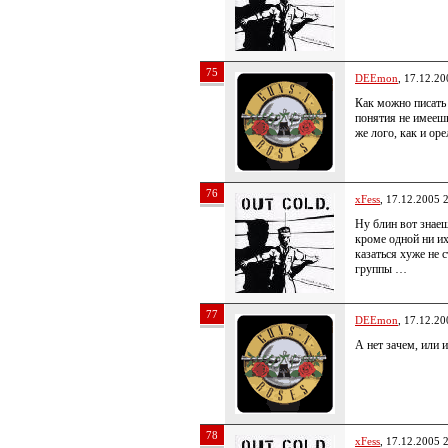
75
DEEmon
, 17.12.20
Как можно писать
понятия не имеешь
же лого, как и ор
76
xFess
, 17.12.2005 
Ну блин вот знаеш
кроме одной ни и
казаться хуже не 
группы …
77
DEEmon
, 17.12.20
А нет зачем, или и
78
xFess
, 17.12.2005 