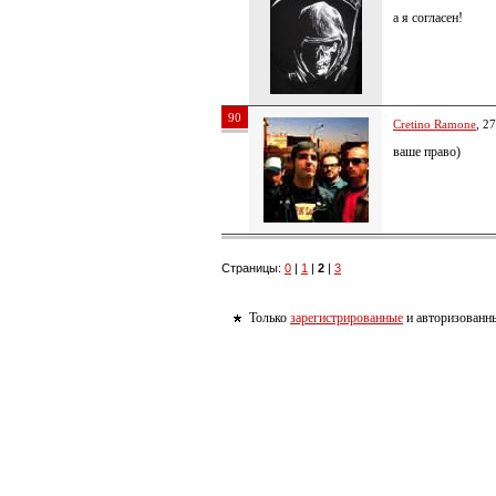
а я согласен!
90
Cretino Ramone
, 2
ваше право)
Страницы:
0
|
1
|
2
|
3
Только
зарегистрированные
и авторизованны