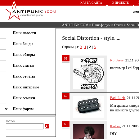
КАРТА САЙТА
О ПРОЕКТЕ
им
ANTIPUNK/COM
>
Панк форум
>
Стили
> Social Dis
Панк новости
Social Distortion - style.....
Панк банды
Страницы:
0
|
1
|
2
|
3
Панк обзоры
61
Not Jesus
, 21.11.20
Панк статьи
например Led Zepp
Панк отчёты
Панк интервью
62
Панк ссылки
Bad_Luck
, 21.11.2
Мы делаем каверы 
Панк форум
но немного другое
поиск
63
Kerber
, 21.11.2005
DIY