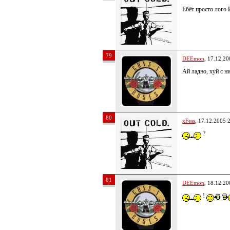
Ебёт просто лого
79
DEEmon
, 17.12.20
Ай ладно, хуй с н
80
xFess
, 17.12.2005 
?
81
DEEmon
, 18.12.20
!