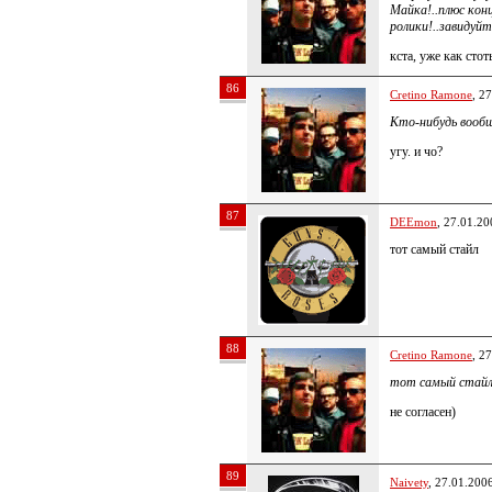
Майка!..плюс конц
ролики!..завидуйт
кста, уже как сто
86
Cretino Ramone
, 2
Кто-нибудь вооб
угу. и чо?
87
DEEmon
, 27.01.20
тот самый стайл
88
Cretino Ramone
, 2
тот самый стай
не согласен)
89
Naivety
, 27.01.200