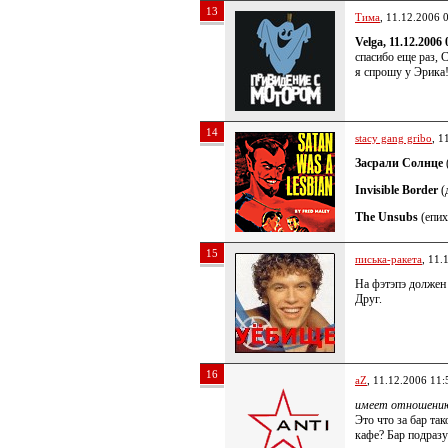
13
Тима
, 11.12.2006 
Velga, 11.12.2006 
спасибо еще раз, 
я спрошу у Эрика
14
stacy gang gribo
, 1
Засрали Солнце
Invisible Border
(
The Unsubs
(епих
15
писька-ракета
, 11.
На фэтэпэ должен
Друг.
16
aZ
, 11.12.2006 11:
имеет отношению
Это что за бар та
кафе? Бар подраз