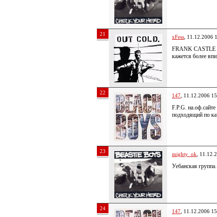
21
xFess
, 11.12.2006 
FRANK CASTLE
кажется более вп
22
147
, 11.12.2006 15
F.P.G. на.оф.сайт
подходящий по ка
23
mighty_ok
, 11.12.
Уебанская группа. 
24
147
, 11.12.2006 15