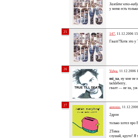
Залейте кто-нибу
у меня есть тольк
25
147
, 11.12.2006 15
Гвалт?Хотя это у
26
Velga
, 11.12.2006 
mi_xa
, ну мне не 
tackleberry..
гвалт — не хк, уж
27
antonio
, 11.12.200
2дрон
только хотел про F
2Тима
слушай, круто! Я 