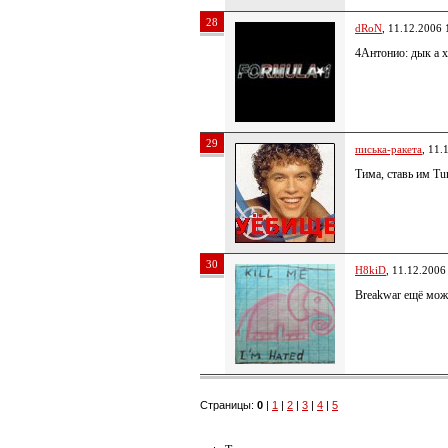
28
dRoN
, 11.12.2006 
4Антонио: дык а х
29
писька-ракета
, 11.
Тима, ставь им Tur
30
H8kiD
, 11.12.2006
Breakwar ещё мож
Страницы:
0
|
1
|
2
|
3
|
4
|
5