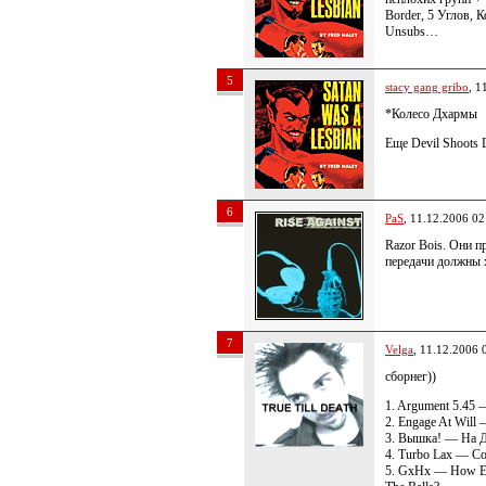
Border, 5 Углов, 
Unsubs…
5
stacy gang gribo
, 1
*Колесо Дхармы
Еще Devil Shoots 
6
PaS
, 11.12.2006 02
Razor Bois. Они п
передачи должны 
7
Velga
, 11.12.2006 
сборнег))
1. Argument 5.45 
2. Engage At Wil
3. Вышка! — На 
4. Turbo Lax — С
5. GxHx — How Em