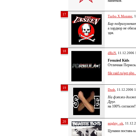
напитков.
17
Turbo X Monster
, 
Бар подразумевае
а хардкор не обяз
эдж.
18
dRoN
, 11.12.2006 
Frenzied Kids
Отличная Пермска
file.raid.ru/get.php..
19
Dush
, 11.12.2006 
На фэтэпэ долже
Друг.
на 100% согласен!
20
mighty_ok
, 11.12.
Цунами поставь к