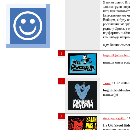
Я поговорил с Иг
записи групп котр
шоу мне помогает 
Естественно кое чт
Вобщем, я буду о
российских хк гру
радио у Эрика, а 
подфартить выйти 
кем нибудь наприм
жду Ваших ссылок
2
bagulnik[old-school 
напиши мне в ась
3
Тима
, 11.12.2006 
bagulnik[old-schoo
написал)))
4
stacy gang gribo
, 1
На
Old Skool Kid
неплохих групп + 