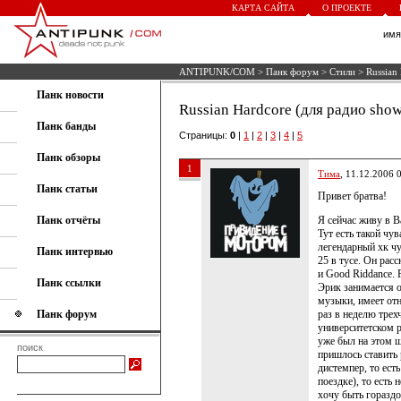
КАРТА САЙТА
О ПРОЕКТЕ
им
ANTIPUNK/COM
>
Панк форум
>
Стили
> Russian
Панк новости
Russian Hardcore (для радио sho
Панк банды
Страницы:
0
|
1
|
2
|
3
|
4
|
5
Панк обзоры
1
Тима
, 11.12.2006 
Панк статьи
Привет братва!
Панк отчёты
Я сейчас живу в В
Тут есть такой чув
легендарный хк чу
Панк интервью
25 в тусе. Он рас
и Good Riddance.
Панк ссылки
Эрик занимается о
музыки, имеет от
Панк форум
раз в неделю трех
университетском р
уже был на этом ш
поиск
пришлось ставить 
дистемпер, то есть
поездке), то есть 
хочу быть горазд