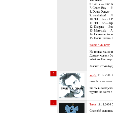
The Balls?
6. GxHx — Emo Na
7. Choco Boy — Fi
8. Dottie Danger
9. Sandinista! — N
10. 'Til I Die (R.I
11. 'Til I Die — 
12. Diagens — Эв
13. Marschak — А
14. Свиньи в Кос
15. Ноги Винни-
ifolder.ru/606595
Не только хк, но и
Думаю, чуваку буд
What We Feel еще 
Залейте кто-нибуд
8
Velga
, 11.12.2006 
rasor bois — rasor 
вы бы выкладывал
трудно же найти в 
9
Тима
, 11.12.2006 
Спасибо! если не