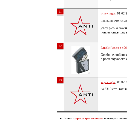
11
skyswinger
, 01.02.
mahatma, это имов
jenny picollo зач
понравились…ну и
12
Randle [москов хОй
Особо не люблю эт
в роли звукового 
13
skyswinger
, 03.02.
на 3310 есть толь
Только
зарегистрированные
и авторизованны