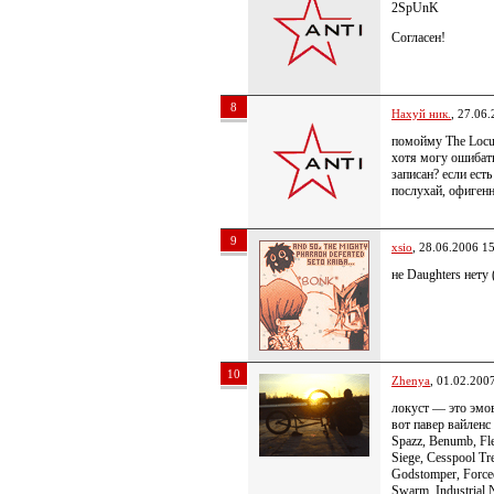
2SpUnK
Согласен!
8
Нахуй ник.
, 27.06
помойму The Locu
хотя могу ошибать
записан? если есть
послухай, офиген
9
xsio
, 28.06.2006 1
не Daughters нету 
10
Zhenya
, 01.02.200
локуст — это эмо
вот павер вайленс
Spazz, Benumb, Fles
Siege, Cesspool Tre
Godstomper, Force
Swarm, Industrial 