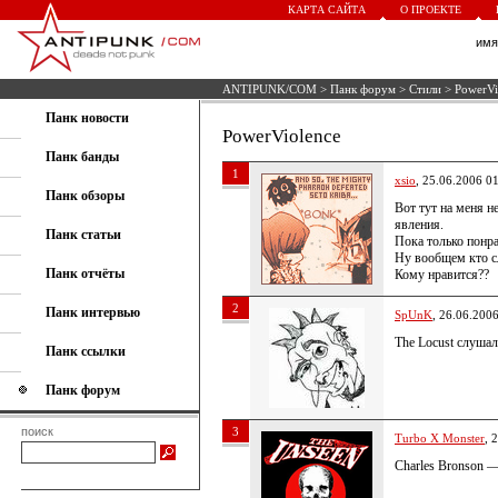
КАРТА САЙТА
О ПРОЕКТЕ
им
ANTIPUNK/COM
>
Панк форум
>
Стили
> PowerVi
Панк новости
PowerViolence
Панк банды
1
xsio
, 25.06.2006 0
Панк обзоры
Вот тут на меня н
явления.
Панк статьи
Пока только понра
Ну вообщем кто 
Панк отчёты
Кому нравится??
2
Панк интервью
SpUnK
, 26.06.200
The Locust слуша
Панк ссылки
Панк форум
поиск
3
Turbo X Monster
, 
Charles Bronson 