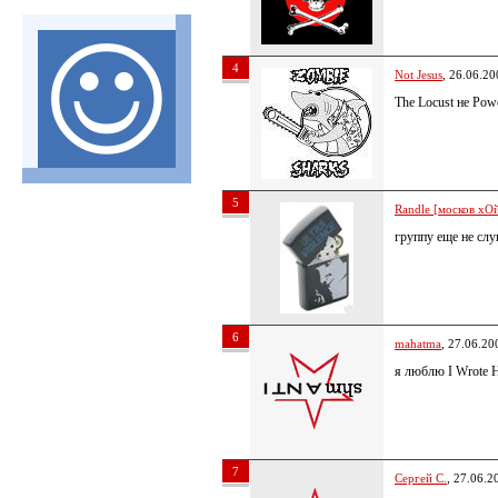
4
Not Jesus
, 26.06.20
The Locust не Pow
5
Randle [москов хОй
группу еще не слу
6
mahatma
, 27.06.20
я люблю I Wrote H
7
Сергей С.
, 27.06.2