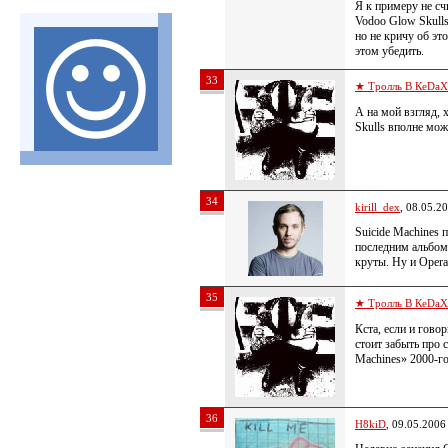
Я к примеру не с
Vodoo Glow Skulls
но не кричу об эт
этом убедить.
33
★ Тролль В КеDa
А на мой взгляд, 
Skulls вполне мож
34
kirill_dex
, 08.05.2
Suicide Machines п
последним альбомо
круты. Ну и Opera
35
★ Тролль В КеDa
Кста, если и говор
стоит забыть про 
Machines» 2000-го
36
H8kiD
, 09.05.2006