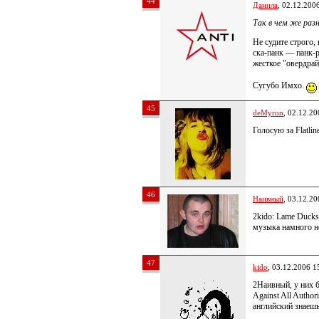
44
Данила
, 02.12.200
Так в чем же раз
Не судите строго, 
ска-панк — панк-р
жесткое "овердра
Сугубо Имхо.
45
deMyron
, 02.12.20
Голосую за Flatlin
46
Наивный
, 03.12.20
2kido: Lame Duck
музыка намного н
47
kido
, 03.12.2006 1
2Наивный, у них 
Against All Author
английский знае