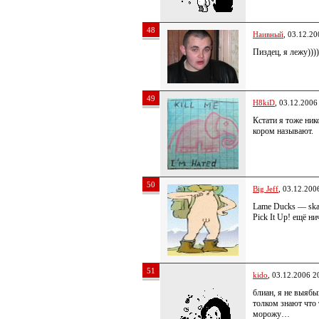
48
Наивный
, 03.12.20
Пиздец, я лежу))))
49
H8kiD
, 03.12.2006
Кстати я тоже ник
кором называют.
50
Big Jeff
, 03.12.200
Lame Ducks — ska
Pick It Up! ещё нич
51
kido
, 03.12.2006 2
блиан, я не выябы
толком знают что 
морожу…