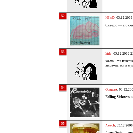
52
H8kiD
, 03.12.2006
Ска-кор — это сме
53
kido
, 03.12.2006 2
хо-хо…ты наверно
выражаеться в му
54
GangstA
, 03.12.20
Falling Sickness
к
55
Aztech
, 03.12.2006
Lame Ducks — чи