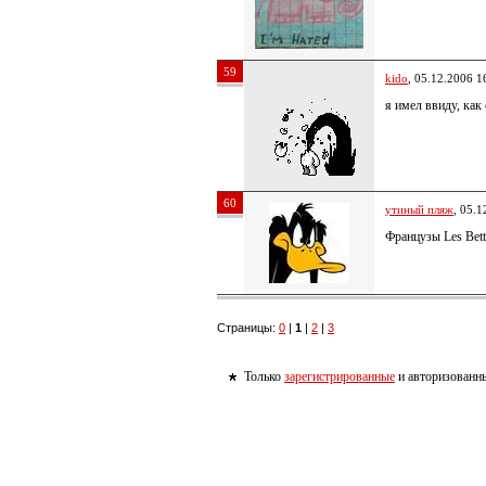
59
kido
, 05.12.2006 1
я имел ввиду, как
60
утиный пляж
, 05.1
Французы Les Bett
Страницы:
0
|
1
|
2
|
3
Только
зарегистрированные
и авторизованны