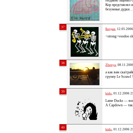
Недавно заценил 
Кор представлял 
безумные дудки… 
37
Богдан
, 12.05.2006
<strong>voodoo sl
38
Zhenya
, 08.11.200
а как вам ска/гра
группу Le Scrawl 
39
kido
, 01.12.2006 2
Lame Ducks — во
А Capdown — так с
40
kido
, 01.12.2006 2