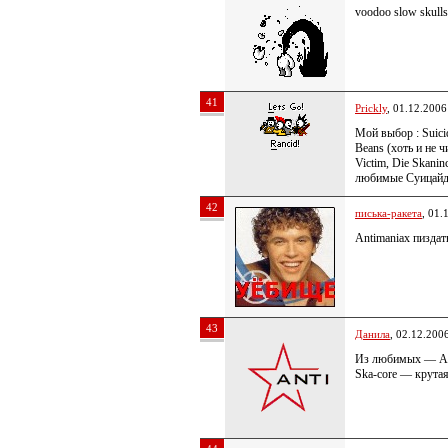
voodoo slow skull
41
Prickly
, 01.12.2006
Мой выбор : Suicid
Beans (хоть и не ч
Victim, Die Skanin
любимые Суицайд 
42
писька-ракета
, 01.
Antimaniax пиздат
43
Данила
, 02.12.200
Из любимых — Agai
Ska-core — крута