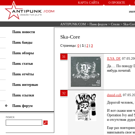
КАРТА САЙТА
О ПРОЕКТЕ
им
ANTIPUNK/COM
>
Панк форум
>
Стили
> Ska-Cor
Панк новости
Ska-Core
Панк банды
Страницы:
0
|
1
|
2
|
3
Панк обзоры
31
ILYA_DF
, 07.05.2
Панк статьи
Да…. По поводу D
нибудь почитай.
Панк отчёты
Панк интервью
32
Панк ссылки
dimid-roll
, 07.05.2
Дорогой человек,
Панк форум
И вот скажи мне 
Operation Ivy and
поиск
и отсутcтвия дудо
Еще раз повторяю
навязывать свое м