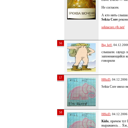
Не согласен.
А кто нить слыша
Sekta Core
реком
sektacore.cjb.net/
56
Big Jeff
, 04.12.200
слышали. саундз ла
запомнающийся ко
говорили
57
H8kiD
, 04.12.2006
Sekta Core имхо не
58
H8kiD
, 04.12.2006
Kido
, причем тут 
выражаюсь… Хм, 