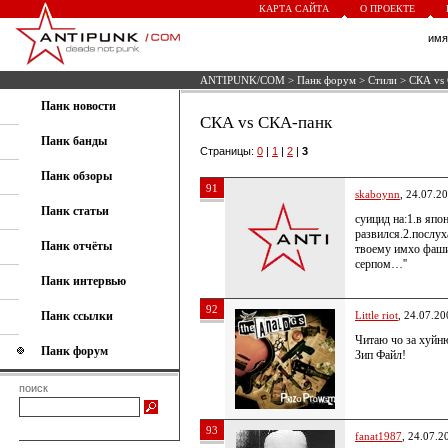
КАРТА САЙТА
О ПРОЕКТЕ
им
ANTIPUNK/COM
>
Панк форум
>
Стили
> СКА vs
Панк новости
СКА vs СКА-панк
Панк банды
Страницы:
0
|
1
|
2
|
3
Панк обзоры
91
skaboynn
, 24.07.2
Панк статьи
суицид на:1.в япо
развился.2.послух
Панк отчёты
твоему имхо фашис
серпом…''
Панк интервью
92
Панк ссылки
Little riot
, 24.07.20
Читаю чо за хуйн
Панк форум
Зип Файл!
поиск
93
fanat1987
, 24.07.2