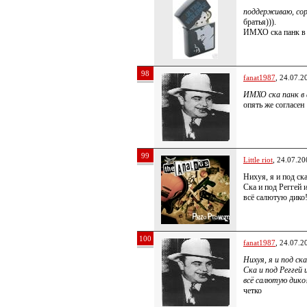
поддерживаю, со
братья))).
ИМХО ска панк в 
98
fanat1987
, 24.07.2
ИМХО ска панк в 
опять же согласен
99
Little riot
, 24.07.20
Нихуя, я и под ск
Ска и под Реггей 
всё салютую дико
100
fanat1987
, 24.07.2
Нихуя, я и под с
Ска и под Реггей 
всё салютую дико
четко