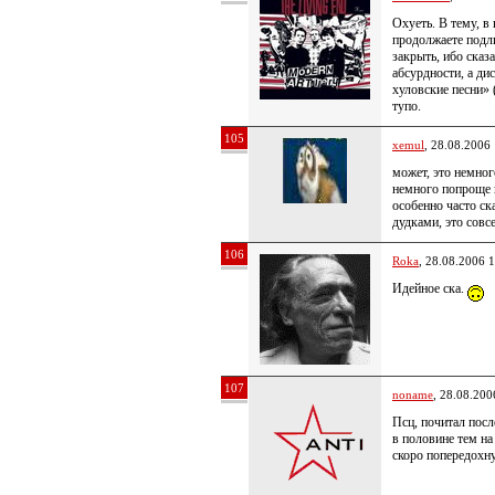
Охуеть. В тему, в
продолжаете подли
закрыть, ибо сказ
абсурдности, а ди
хуловские песни» 
тупо.
105
xemul
, 28.08.2006
может, это немног
немного попроще 
особенно часто ск
дудками, это совс
106
Roka
, 28.08.2006 
Идейное ска.
107
noname
, 28.08.200
Псц, почитал посл
в половине тем на
скоро попередохну