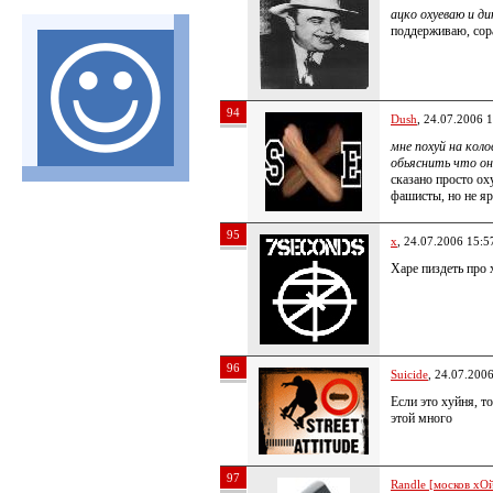
ацко охуеваю и д
поддерживаю, сор
94
Dush
, 24.07.2006 
мне похуй на кол
обьяснить что о
сказано просто ох
фашисты, но не я
95
x
, 24.07.2006 15:5
Харе пиздеть про 
96
Suicide
, 24.07.200
Если это хуйня, то
этой много
97
Randle [москов хОй