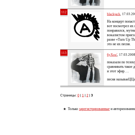
112
blackjack
, 17.03.2
На концерт попаст
вот посмотрел их 
понравился, мутн
вокалистом приезж
разве «Turn Up Th
это не их песня.
113
6yXou'
, 17.03.200
показали по телек
сравнивать такое 
и этот эфир….
песня называеЦЦа 
Страницы:
0
|
1
|
2
|
3
Только
зарегистрированные
и авторизованны