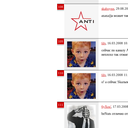
108
skaboynn
, 29.08.2
ахаха))а можит так
109
fdv
, 16.03.2008 10
сейчас по каналу 
неплохо так отжи
110
fdv
, 16.03.2008 11
о! а сейчас Skaльп
111
6yXou'
, 17.03.200
beNuts отлично о