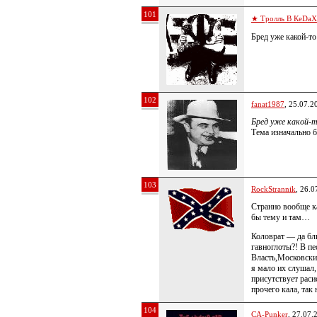
101
★ Тролль В КеDa
Бред уже какой-то
102
fanat1987
, 25.07.2
Бред уже какой-т
Тема изначально б
103
RockStrannik
, 26.0
Странно вообще к
бы тему и там…
Коловрат — да бли
гавноглоты?! В п
Власть,Московские
я мало их слушал,
присутствует раси
прочего кала, так
104
CA-Punker
, 27.07.