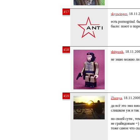
457
skyswinger
, 18.11.
есть pornogrind. 
было: поют о пор
458
shitpunk
, 18.11.20
не знаю можно ли
459
Zhenya
, 18.11.200
да всё это эмо вио
слишком уж и так 
по своей сути , те
не грайндовым =)
тоже самое что ск