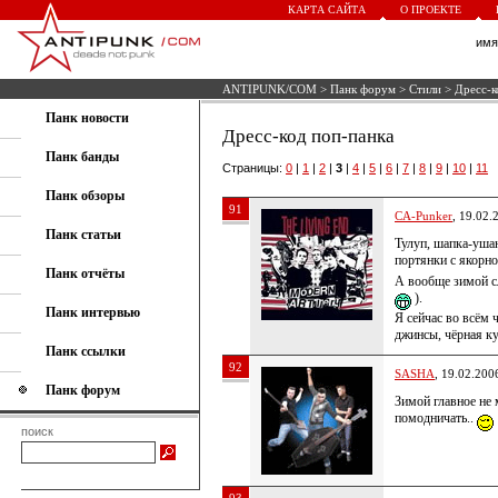
КАРТА САЙТА
О ПРОЕКТЕ
им
ANTIPUNK/COM
>
Панк форум
>
Стили
> Дресс-к
Панк новости
Дресс-код поп-панка
Панк банды
Страницы:
0
|
1
|
2
|
3
|
4
|
5
|
6
|
7
|
8
|
9
|
10
|
11
Панк обзоры
91
CA-Punker
, 19.02.
Панк статьи
Тулуп, шапка-ушан
портянки с якорно
Панк отчёты
А вообще зимой сл
).
Панк интервью
Я сейчас во всём 
джинсы, чёрная ку
Панк ссылки
92
SASHA
, 19.02.200
Панк форум
Зимой главное не 
помодничать..
поиск