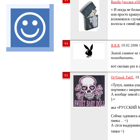
93
Randle [москов хОй
« И ногда не боль
или просто крашус
вспомнился случай
волосы в синий ц
94
Я.Я.Я
, 19.02.2006 
Зимой главное не
помодничать..
вот сколько раз я 
95
Or!GinaL FakE
, 19
«Тулуп, шапка-уша
портянки с якорно
А вообще зимой сл
).»
ака «РУССКИЙ М
Сейчас одеваюсь к
панка… =)
А circи выдержив
тапки =)