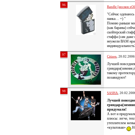
96
Randle [москов хОй
"Сейчас одеваюсь 
панка… =) "
Помню раньше мно
(как бараны) сейч
скейтерский стафф
стаффа (сам даже 
неужели ВАМ нрави
индивидуальность
97
Citizen
, 20.02.2006
Лучшей повседнев
гриндара(зимние,
такому протектору
позавидуют!
98
SASHA
, 20.02.200
Лучшей повседне
гриндара(зимние
придумали!
А вот и придумал
плюсы: легче, теп
утеплителем мень
«культовая»
Но