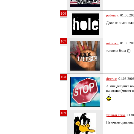
106
padonok
, 01.06.20
Даже не знаю: пла
107
midtown
, 01.06.20
тоннели блиа )))
108
discrust
, 01.06.200
А мне девушка вот
написано (может н
109
утиный пляж
, 01.0
Не очень оригина