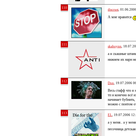
110
discrust
, 01.06.200
А мне нравится
111
skaboynn
, 18.07.2
а я скашные штаны
нижнем их нарн н
112
Don
, 19.07.2006 0
Весь стафф что я 
тп и конечно всё и
начинает бубнить,
можно с понтом от
113
EL
, 19.07.2006 12
а у меня.. а у мен
песочница детская