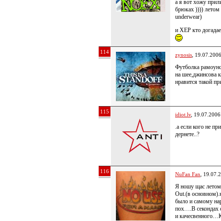
а я вот хожу прил
брюках )))) летом
underwear)
и ХЕР кто догадае
114
zynosis
, 19.07.200
Футболка рамоунс
на шее,джинсова 
нравится такой пр
115
idiot.lv
, 19.07.2006
.а если кого не п
дернете..?
116
NuFan Fan
, 19.07.
Я ношу щас летом
Out.(в основном).
было и самому н
пох….В секондах 
и качесвенного…К