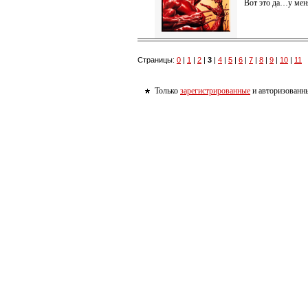
Вот это да…у мен
Страницы:
0
|
1
|
2
|
3
|
4
|
5
|
6
|
7
|
8
|
9
|
10
|
11
Только
зарегистрированные
и авторизованны