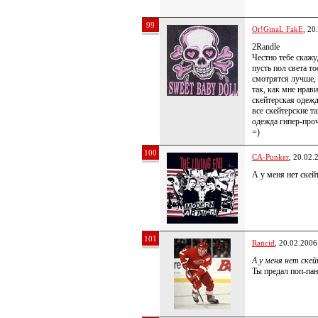
99
Or!GinaL FakE
, 20
2Randle
Честно тебе скажу,
пусть пол света т
смотрятся лучше, 
так, как мне нрав
скейтерская одежд
все скейтерские 
одежда гипер-проч
=)
100
CA-Punker
, 20.02.
А у меня нет ске
101
Rancid
, 20.02.2006
А у меня нет ске
Ты предал поп-пан