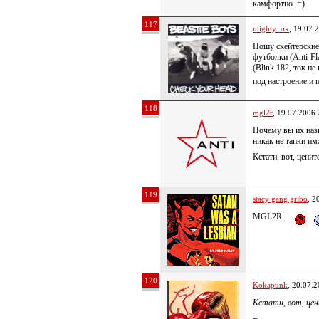
камфортно..=)
117
mighty_ok
, 19.07.
Ношу скейтерские
футболки (Anti-F
(Blink 182, ток не
под настроение и 
118
mgl2r
, 19.07.2006 
Почему вы их на
никак не тапки и
Кстати, вот, цени
119
stacy gang gribo
, 2
MGL2R
120
Kokapunk
, 20.07.
Кстати, вот, цен