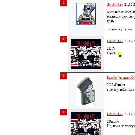
102
Ди Ай Вай
, 21.02.
Я сейчас во всём
джинсы, чёрная к
цепь.
Ты поаккуратнее…
103
CA-Punker
, 21.02.
2DIY
Ну-ну.
104
Randle [москов хОй
2CA-Punker
а цепь у тебя тож
105
CA-Punker
, 21.02.
2Randle
Не, пока не удосу