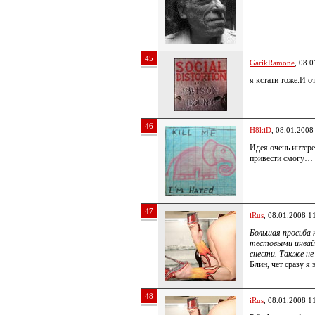
45
GarikRamone
, 08.
я кстати тоже.И 
46
H8kiD
, 08.01.2008
Идея очень интерес
привести смогу… 
47
iRus
, 08.01.2008 1
Большая просьба 
тестовыми инвайт
снести. Также не
Блин, чет сразу я 
48
iRus
, 08.01.2008 1