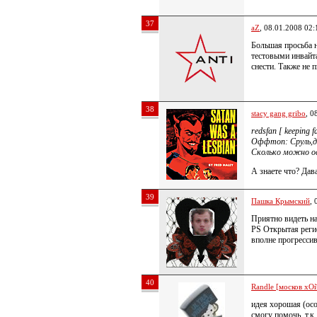
37
aZ
, 08.01.2008 02:
Большая просьба 
тестовыми инвайта
снести. Также не 
38
stacy gang gribo
, 0
redsfan [ keeping 
Оффтоп: Сруль,да
Сколько можно о
А знаете что? Дав
39
Пашка Крымский
, 
Приятно видеть на
PS Открытая регис
вполне прогрессив
40
Randle [москов хОй
идея хорошая (осо
смогу помочь, т.к