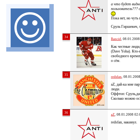
а что будет видн
пользователь??? 
Пока нет, но чуть
Сруль Гиршевич, х
34
Rancid
, 08.01.2008
Как честные люди
(Dave Yoha). Кто-
свободного времен
о сём.
35
redsfan
, 08.01.200
aZ, дай-ка мне па
люди.
Оффтоп: Сруль,да
Сколько можно ос
36
aZ
, 08.01.2008 02:
redsfan, накинул.