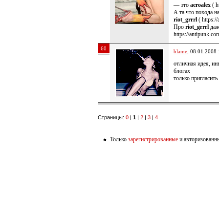
— это
aeroalex
( h
А та что похода н
riot_grrrl
( https:/
Про
riot_grrrl
даж
https://antipunk.co
60
blame
, 08.01.2008 
отличная идея, и
блогах
только пригласить
Страницы:
0
|
1
|
2
|
3
|
4
Только
зарегистрированные
и авторизованны