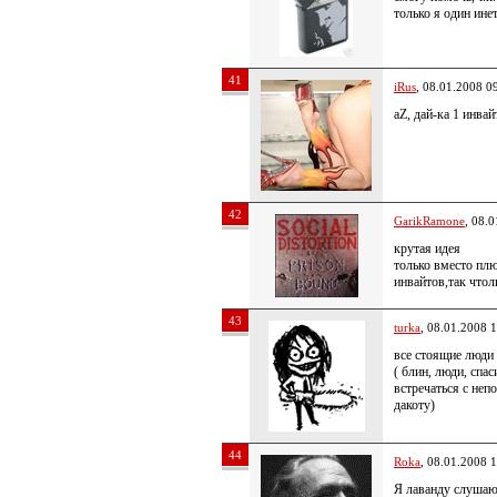
только я один ине
41
iRus
, 08.01.2008 0
aZ, дай-ка 1 инвай
42
GarikRamone
, 08.
крутая идея
только вместо плю
инвайтов,так чтол
43
turka
, 08.01.2008 
все стоящие люди 
( блин, люди, спа
встречаться с не
дакоту)
44
Roka
, 08.01.2008 
Я лаванду слушаю