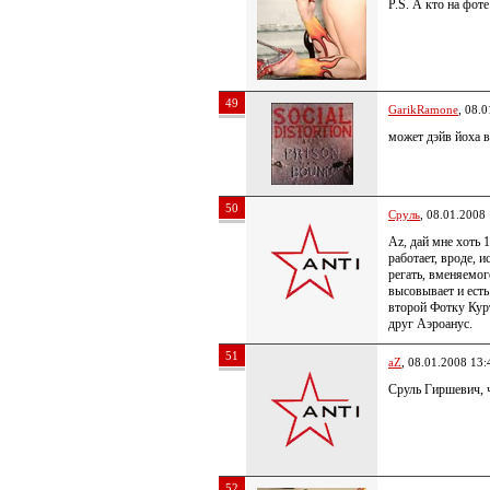
P.S. А кто на фот
49
GarikRamone
, 08.
может дэйв йоха 
50
Сруль
, 08.01.2008
Az, дай мне хоть 
работает, вроде, 
регать, вменяемог
высовывает и есть
второй Фотку Кур
друг Аэроанус.
51
aZ
, 08.01.2008 13:
Сруль Гиршевич, 
52