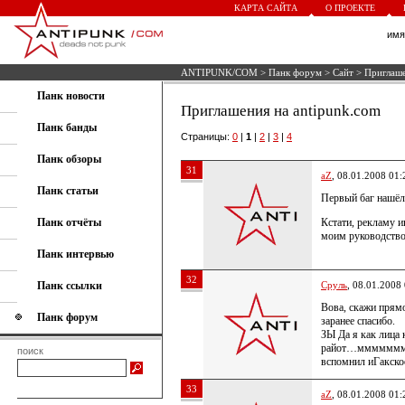
КАРТА САЙТА
О ПРОЕКТЕ
им
ANTIPUNK/COM
>
Панк форум
>
Сайт
> Приглаше
Панк новости
Приглашения на antipunk.com
Панк банды
Страницы:
0
|
1
|
2
|
3
|
4
Панк обзоры
31
aZ
, 08.01.2008 01:
Панк статьи
Первый баг нашёл,
Панк отчёты
Кстати, рекламу и
моим руководств
Панк интервью
32
Панк ссылки
Сруль
, 08.01.2008
Вова, скажи прямо
Панк форум
заранее спасибо.
ЗЫ Да я как лица 
райот…мммммммм
поиск
вспомнил иГакское
33
aZ
, 08.01.2008 01: