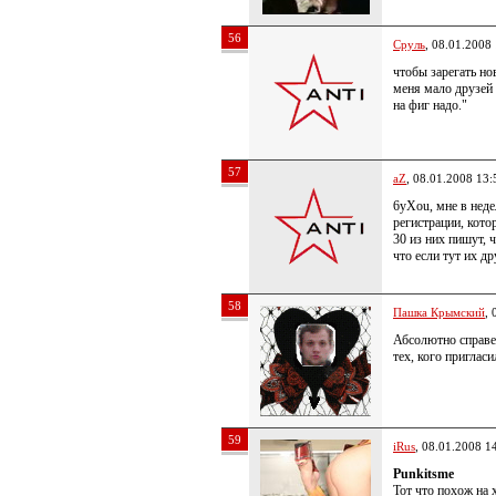
56
Сруль
, 08.01.2008
чтобы зарегать но
меня мало друзей
на фиг надо."
57
aZ
, 08.01.2008 13:
6yXou, мне в неде
регистрации, кот
30 из них пишут, ч
что если тут их д
58
Пашка Крымский
, 
Абсолютно справед
тех, кого пригласи
59
iRus
, 08.01.2008 1
Punkitsme
Тот что похож на х