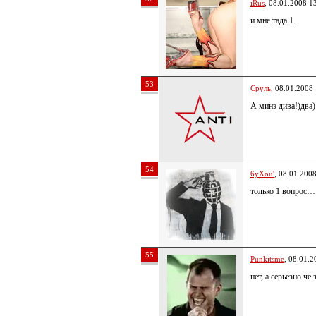
iRus
, 08.01.2008 1
и мне тада 1.
53
Сруль
, 08.01.2008
А минэ дива!)два)
54
6yXou'
, 08.01.200
только 1 вопрос….
55
Punkitsme
, 08.01.2
нет, а серьезно че