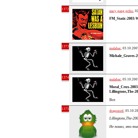
1372
stacy gang gribo
, 0
FM_Static-2003-
1373
malabar
, 03.10.200
Michale_Graves-
1374
malabar
, 05.10.200
Moral_Crux-2003
Lillingtons,The-2
Вот.
1375
dragonotf
, 05.10.2
Lillingtons,The-20
Не понял, это ти