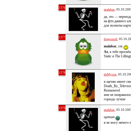
1376
malabar
, 05.10.200
да, это — переизд
на фтп данного ал
для полноты кар
1377
dragonotf
, 05.10.2
malabar
, спс
Az
, к тебе просьб
Static и The Lilling
1378
deMyron
, 05.10.20
я щетаю имеет смы
Death_By_Televisi
Remastered
мне не понравилос
гораздо лучше
1379
malabar
, 05.10.200
щетаю
я не могу ничего 