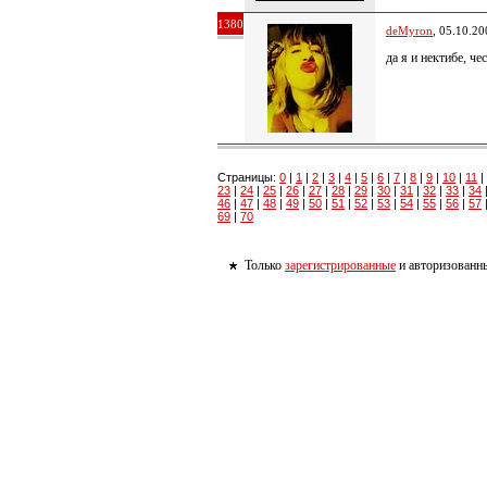
1380
deMyron
, 05.10.20
да я и нектибе, че
Страницы:
0
|
1
|
2
|
3
|
4
|
5
|
6
|
7
|
8
|
9
|
10
|
11
|
23
|
24
|
25
|
26
|
27
|
28
|
29
|
30
|
31
|
32
|
33
|
34
46
|
47
|
48
|
49
|
50
|
51
|
52
|
53
|
54
|
55
|
56
|
57
69
|
70
Только
зарегистрированные
и авторизованны