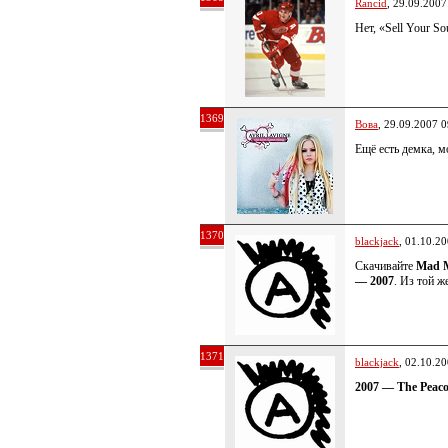
Rancid
, 29.09.2007
Нет, «Sell Your S
1369
Вова
, 29.09.2007 0
Ещё есть демка, м
1370
blackjack
, 01.10.2
Скачивайте
Mad M
— 2007
. Из той ж
1371
blackjack
, 02.10.2
2007 — The Peac