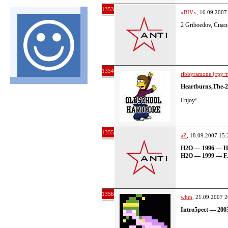
1353
xBIVx
, 16.09.2007
2 Griboedov, Спас
1354
ribbyramone [тру т
Heartburns,The
Enjoy!
1355
aZ
, 18.09.2007 15:
H2O — 1996 — 
H2O — 1999 — F
1356
whm
, 21.09.2007 2
Intro5pect — 200