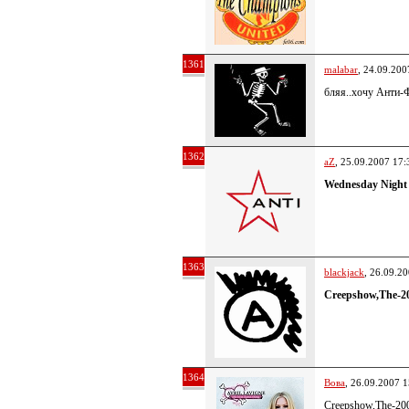
1361
malabar
, 24.09.200
бляя..хочу Анти-Ф
1362
aZ
, 25.09.2007 17:
Wednesday Night 
1363
blackjack
, 26.09.2
Creepshow,The-20
1364
Вова
, 26.09.2007 1
Creepshow,The-20