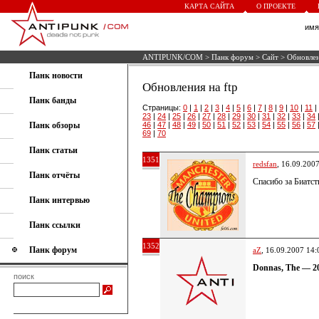
КАРТА САЙТА
О ПРОЕКТЕ
им
ANTIPUNK/COM
>
Панк форум
>
Сайт
> Обновлен
Панк новости
Обновления на ftp
Панк банды
Страницы:
0
|
1
|
2
|
3
|
4
|
5
|
6
|
7
|
8
|
9
|
10
|
11
|
23
|
24
|
25
|
26
|
27
|
28
|
29
|
30
|
31
|
32
|
33
|
34
Панк обзоры
46
|
47
|
48
|
49
|
50
|
51
|
52
|
53
|
54
|
55
|
56
|
57
69
|
70
Панк статьи
1351
redsfan
, 16.09.200
Панк отчёты
Спасибо за Биатст
Панк интервью
Панк ссылки
1352
Панк форум
aZ
, 16.09.2007 14:
Donnas, The — 2
поиск