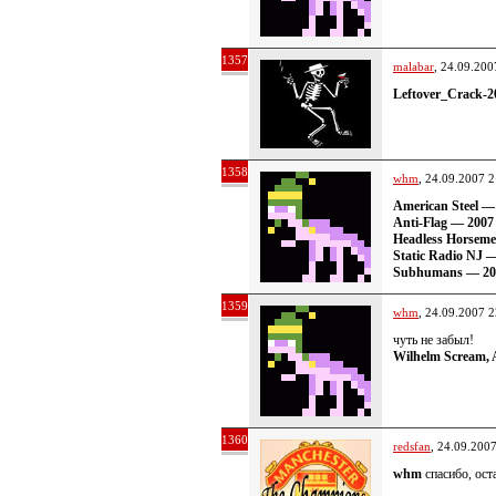
1357
malabar
, 24.09.200
Leftover_Crack-2
1358
whm
, 24.09.2007 2
American Steel —
Anti-Flag — 2007 
Headless Horsem
Static Radio NJ 
Subhumans — 200
1359
whm
, 24.09.2007 2
чуть не забыл!
Wilhelm Scream, 
1360
redsfan
, 24.09.200
whm
спасибо, ост