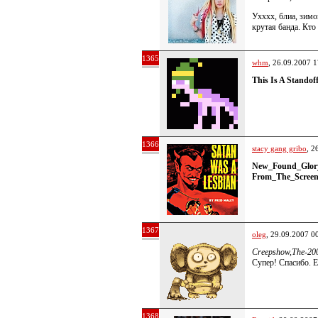
Ухххх, блиа, зимо
крутая банда. Кто
1365
whm
, 26.09.2007 1
This Is A Stando
1366
stacy gang gribo
, 2
New_Found_Glory
From_The_Screen
1367
oleg
, 29.09.2007 0
Creepshow,The-200
Супер! Спасибо. Е
1368