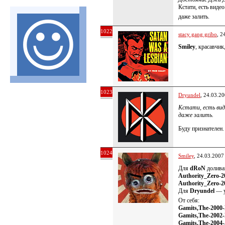
Кстати, есть видео 
даже залить.
1022
stacy gang gribo
, 2
Smiley
, красавчик
1023
Dryundel
, 24.03.2
Кстати, есть видео
даже залить.
Буду признателен.
1024
Smiley
, 24.03.2007
Для
dRoN
долив
Authority_Zero-
Authority_Zero-
Для
Dryundel
— у
От себя:
Gamits,The-2000
Gamits,The-2002
Gamits,The-2004-