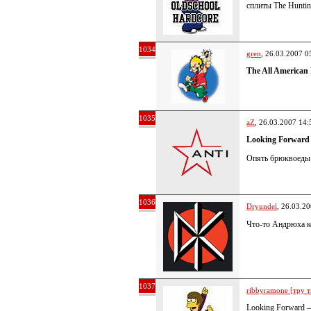
сплиты The Hunting
1034
gren
, 26.03.2007 0
The All American
1035
aZ
, 26.03.2007 14:
Looking Forward
Опять брюквоеды
1036
Dryundel
, 26.03.2
Что-то Андрюха к
1037
ribbyramone [тру т
Looking Forward 