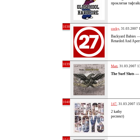
проклятая тафга
1038
corky
, 31.03.2007 
Backyard Babies —
Retarded And Ape
1039
Matt
, 31.03.2007 1
The Surf Sluts —
1040
147
, 31.03.2007 15
2 kathy
респект)
1041