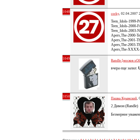
1048
corky
, 02.04.2007 
Teen_Idols-1999-P
Teen_Idols-2000-Fu
Teen_Idols-2003-N
Apers,The-2000-T
Apers,The-2001-T
Apers,The-2003-Th
Apers,The-XXXX-
1049
Randle [москов хОй
вчера еще залил:
U
1050
Пашка Крымский
, 
2 Димон (Randle)
Безмерное уважен