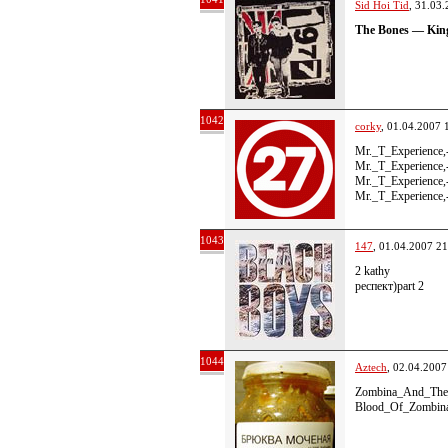
Sid Hoi Tid
, 31.03
The Bones — Kin
1042
corky
, 01.04.2007 
Mr._T_Experience
Mr._T_Experience
Mr._T_Experience
Mr._T_Experience
1043
147
, 01.04.2007 21
2 kathy
респект)part 2
1044
Aztech
, 02.04.2007
Zombina_And_The_
Blood_Of_Zombin