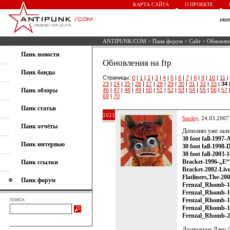
КАРТА САЙТА
О ПРОЕКТЕ
им
ANTIPUNK/COM
>
Панк форум
>
Сайт
> Обновлен
Панк новости
Обновления на ftp
Панк банды
Страницы:
0
|
1
|
2
|
3
|
4
|
5
|
6
|
7
|
8
|
9
|
10
|
11
|
23
|
24
|
25
|
26
|
27
|
28
|
29
|
30
|
31
|
32
|
33
|
34
Панк обзоры
46
|
47
|
48
|
49
|
50
|
51
|
52
|
53
|
54
|
55
|
56
|
57
69
|
70
Панк статьи
1021
Smiley
, 24.03.2007
Панк отчёты
Дополню уже зали
30 foot fall-1997
Панк интервью
30 foot fall-1998
30 foot fall-2003
Bracket-1996-„E“
Панк ссылки
Bracket-2002-Liv
Flatliners,The-2
Панк форум
Frenzal_Rhomb-1
Frenzal_Rhomb-
поиск
Frenzal_Rhomb-1
Frenzal_Rhomb-1
Frenzal_Rhomb-
Достояние Джи Д