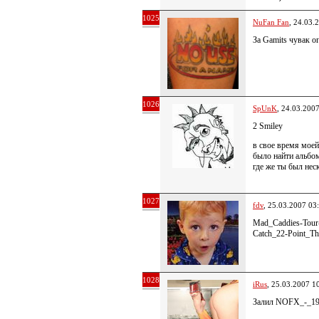
1025
NuFan Fan
, 24.03.
За Gamits чувак о
1026
SpUnK
, 24.03.200
2 Smiley
в свое время моей
было найти альб
где же ты был нес
1027
fdv
, 25.03.2007 03
Mad_Caddies-Tour
Catch_22-Point_T
1028
iRus
, 25.03.2007 1
Залил NOFX_-_19