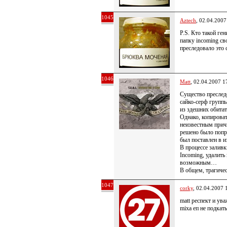
1045
Aztech
, 02.04.2007
P.S. Кто такой ге
папку incoming св
преследовало это 
1046
Matt
, 02.04.2007 1
Cущество преслед
сайко-серф группы
из здешних обита
Однако, копироват
неизвестным прич
решено было попро
был поставлен в и
В процессе залив
Incoming, удалить
возможным…
В общем, трагиче
1047
corky
, 02.04.2007 
matt респект и ув
mixa еп не подкат