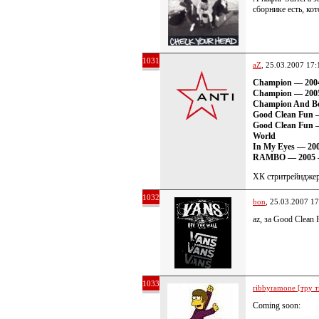
сборнике есть, ко
1031
aZ
, 25.03.2007 17:
Champion — 2004
Champion — 2005
Champion And Bet
Good Clean Fun 
Good Clean Fun 
World
In My Eyes — 20
RAMBO — 2005 —
ХК стритрейнджер
1032
bon
, 25.03.2007 17
аz, за Gооd Clеаn 
1033
ribbyramone [тру т
Coming soon: