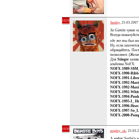
1029
Smiley
, 25.03.2007
За Gamits чувак о
Всегда пожалуйст
где же ты был не
Ну, если захочетс
обращайтесь. Пос
позволяют. (Желат
Для
Stinger
зали
альбомы NoFX:
NOFX-1989-S$M_A
NOFX-1990-Ribb
NOFX-1991-Liber
NOFX-1992-Maxim
NOFX-1992-Maxim
NOFX-1992-Whit
NOFX-1994-Punk
NOFX-1995-I_ He
NOFX-1996-Heavy
NOFX-1997-So_L
NOFX-2000-Pum
1030
mighty_ok
, 25.03.
А нафиг Surfer'a 