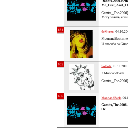
Donots-2006-Bett
Me_First_And_T
Gamits,_The-2006
Могу залить, если
654
deMyron
, 04.10.20
MoonandBack,мне 
И спасибо за Gim
655
SpUnK
, 05.10.200
2 MoonandBack
Gamits,_The-2006[
656
MoonandBack
, 06.
Gamits,The-2006
Ок.