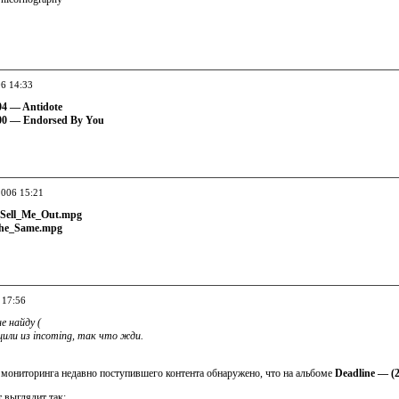
06 14:33
04 — Antidote
000 — Endorsed By You
2006 15:21
_Sell_Me_Out.mpg
The_Same.mpg
 17:56
е найду (
щили из incoming, так что жди.
 мониторинга недавно поступившего контента обнаружено, что на альбоме
Deadline — (
 выглядит так: