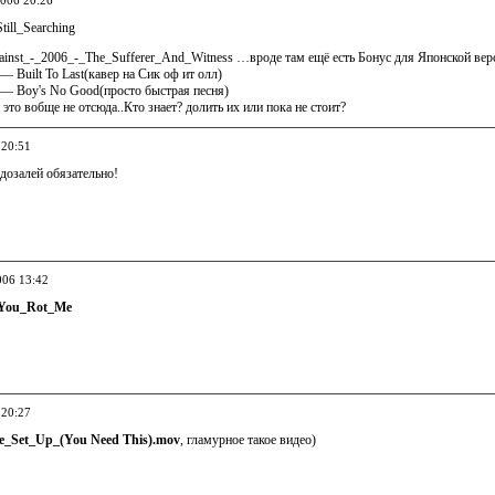
2006 20:26
till_Searching
ainst_-_2006_-_The_Sufferer_And_Witness …вроде там ещё есть Бонус для Японской вер
— Built To Last(кавер на Сик оф ит олл)
 — Boy's No Good(просто быстрая песня)
 это вобще не отсюда..Кто знает? долить их или пока не стоит?
 20:51
 дозалей обязательно!
006 13:42
-You_Rot_Me
 20:27
he_Set_Up_(You Need This).mov
, гламурное такое видео)