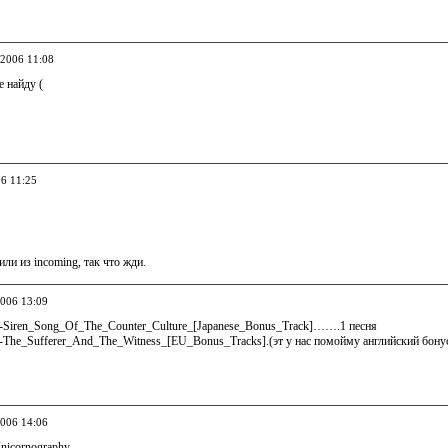
.2006 11:08
е найду (
06 11:25
или из incoming, так что жди.
2006 13:09
4-Siren_Song_Of_The_Counter_Culture_[Japanese_Bonus_Track]…….1 песня
-The_Sufferer_And_The_Witness_[EU_Bonus_Tracks].(эт у нас помойму английский бонус).
2006 14:06
nicornography