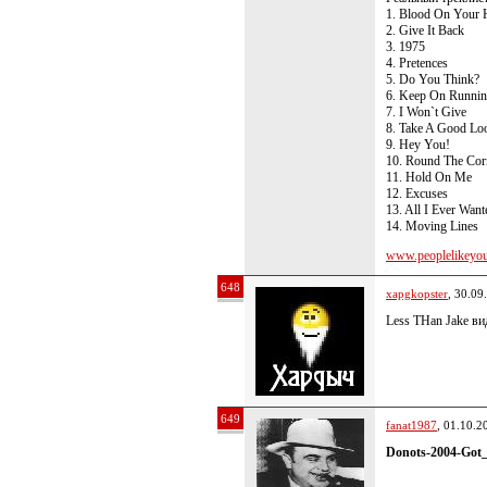
1. Blood On Your 
2. Give It Back
3. 1975
4. Pretences
5. Do You Think?
6. Keep On Runni
7. I Won`t Give
8. Take A Good Lo
9. Hey You!
10. Round The Cor
11. Hold On Me
12. Excuses
13. All I Ever Want
14. Moving Lines
www.peoplelikeyour
648
xapgkopster
, 30.09
Less THan Jake ви
649
fanat1987
, 01.10.2
Donots-2004-Got