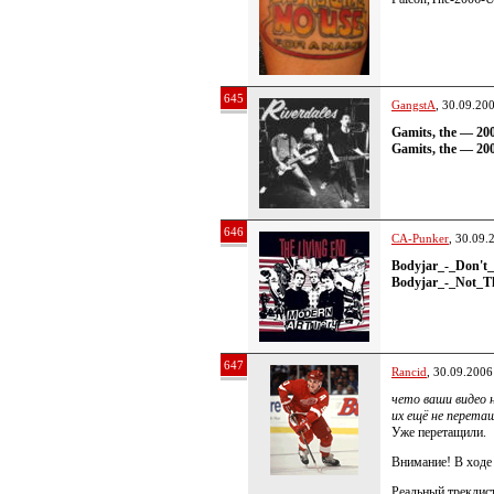
645
GangstA
, 30.09.20
Gamits, the — 20
Gamits, the — 2
646
CA-Punker
, 30.09.
Bodyjar_-_Don't
Bodyjar_-_Not_
647
Rancid
, 30.09.2006
чето ваши видео н
их ещё не перета
Уже перетащили.
Внимание! В ходе
Реальный треклист