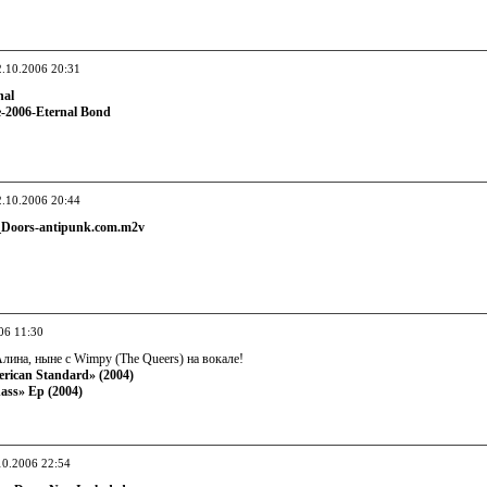
2.10.2006 20:31
nal
-2006-Eternal Bond
2.10.2006 20:44
_Doors-antipunk.com.m2v
06 11:30
ина, ныне с Wimpy (The Queers) на вокале!
rican Standard» (2004)
ass» Ep (2004)
10.2006 22:54