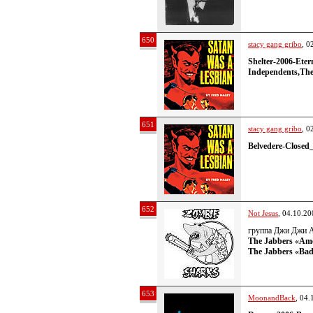
650
stacy gang gribo
, 0
Shelter-2006-Eter
Independents,The
651
stacy gang gribo
, 0
Belvedere-Closed
652
Not Jesus
, 04.10.20
группа Джи Джи Ал
The Jabbers «Ame
The Jabbers «Bad
653
MoonandBack
, 04.