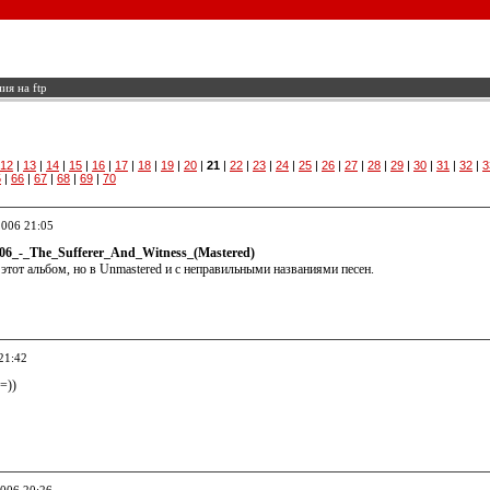
ия на ftp
12
|
13
|
14
|
15
|
16
|
17
|
18
|
19
|
20
|
21
|
22
|
23
|
24
|
25
|
26
|
27
|
28
|
29
|
30
|
31
|
32
|
3
5
|
66
|
67
|
68
|
69
|
70
2006 21:05
006_-_The_Sufferer_And_Witness_(Mastered)
этот альбом, но в Unmastered и с неправильными названиями песен.
21:42
=))