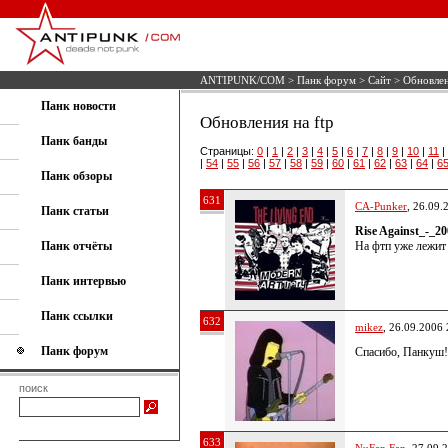
ANTIPUNK/COM
>
Панк форум
>
Сайт
> Обновлен
Панк новости
Обновления на ftp
Панк банды
Страницы:
0
|
1
|
2
|
3
|
4
|
5
|
6
|
7
|
8
|
9
|
10
|
11
|
|
54
|
55
|
56
|
57
|
58
|
59
|
60
|
61
|
62
|
63
|
64
|
6
Панк обзоры
631
CA-Punker
, 26.09.
Панк статьи
Rise Against_-_2
Панк отчёты
На фтп уже лежит 
Панк интервью
Панк ссылки
632
mikez
, 26.09.2006 
Панк форум
Спасибо, Панкуш!
поиск
633