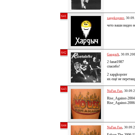
641
xapgkopster
, 30.09
чето ваши видео н
642
GangstA
, 30.09.20
2 fanat1987
спасибо!
2 xapgkopster
их ещё не перетащ
643
NuFan Fan
, 30.09.
Rise_Against-200
Rise_Against-2006
644
NuFan Fan
, 30.09.
Falcon,The-2006-U