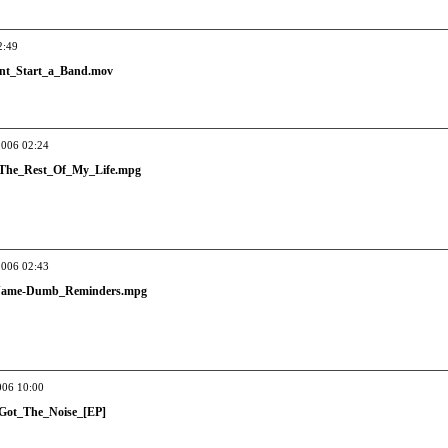
2:49
ont_Start_a_Band.mov
2006 02:24
The_Rest_Of_My_Life.mpg
2006 02:43
Name-Dumb_Reminders.mpg
006 10:00
Got_The_Noise_[EP]