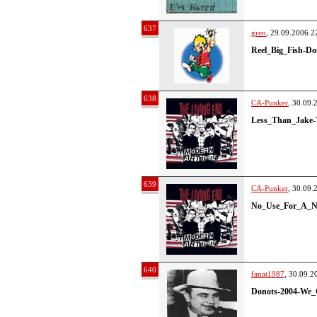
637
gren
, 29.09.2006 2
Reel_Big_Fish-D
638
CA-Punker
, 30.09.
Less_Than_Jake-
639
CA-Punker
, 30.09.
No_Use_For_A_
640
fanat1987
, 30.09.2
Donots-2004-We_