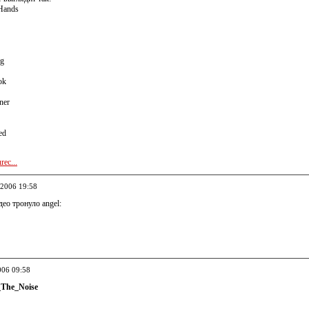
Hands
ng
ok
ner
ed
ec...
.2006 19:58
део тронуло angel:
006 09:58
_The_Noise