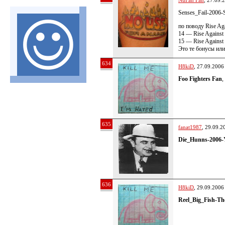
NuFan Fan
, 27.09.
Senses_Fail-2006-S
по поводу Rise Ag
14 — Rise Against 
15 — Rise Against
Это те бонусы или
634
H8kiD
, 27.09.2006
Foo Fighters Fan
,
635
fanat1987
, 29.09.2
Die_Hunns-2006
636
H8kiD
, 29.09.2006
Reel_Big_Fish-T