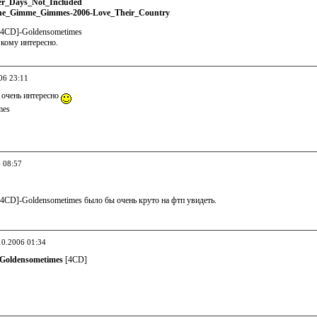
er_Days_Not_Included
he_Gimme_Gimmes-2006-Love_Their_Country
[4CD]-Goldensometimes
 кому интересно.
06 23:11
очень интересно
mes
6 08:57
4CD]-Goldensometimes было бы очень круто на фтп увидеть.
10.2006 01:34
-Goldensometimes
[4CD]