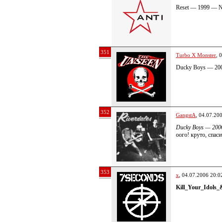
Reset — 1999 — N
351
Turbo X Monster
, 
Ducky Boys — 20
352
GangstA
, 04.07.20
Ducky Boys — 200
оого! круто, спаси
353
x
, 04.07.2006 20:0
Kill_Your_Idols_&