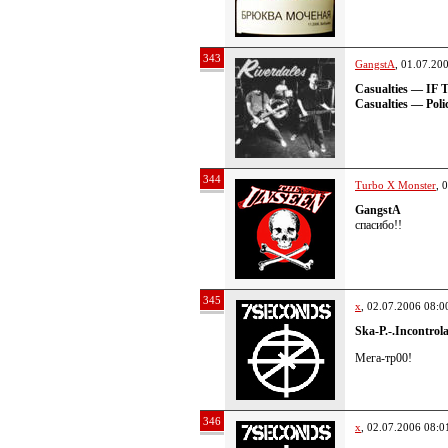
343
GangstA
, 01.07.20
Casualties — IF T
Casualties — Poli
344
Turbo X Monster
, 
GangstA
спасибо!!
345
x
, 02.07.2006 08:0
Ska-P.-.Incontrol
Мега-тр00!
346
x
, 02.07.2006 08:0