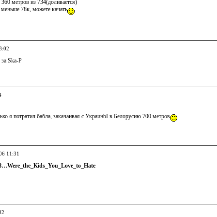
о 360 метров из 734(доливается)
ь меньше 78к, можете качать
8:02
 за Ska-P
4
ько я потратил бабла, закачаивая с УкраинbI в Белорусию 700 метров
06 11:31
6,8…Were_the_Kids_You_Love_to_Hate
02