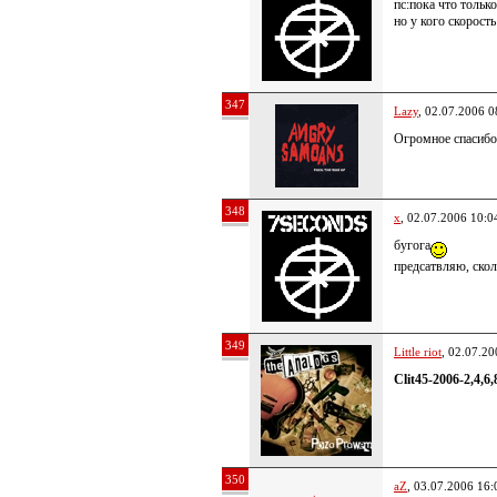
пс:пока что тольк
но у кого скорост
347
Lazy
, 02.07.2006 0
Огромное спасибо
348
x
, 02.07.2006 10:0
бугога
предсатвляю, скол
349
Little riot
, 02.07.20
Clit45-2006-2,4,
350
aZ
, 03.07.2006 16: