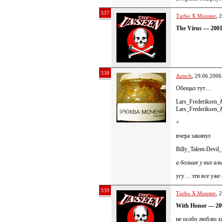
337
Turbo X Monster
, 
The Virus — 2001
338
Aztech
, 29.06.2006
Обещал тут…
Lars_Frederiksen
Lars_Frederiksen
+
вчера закинул
Billy_Talent-Devi
а больше у них ал
угу… эти все уже е
339
Turbo X Monster
, 
With Honor — 20
не особо люблю х