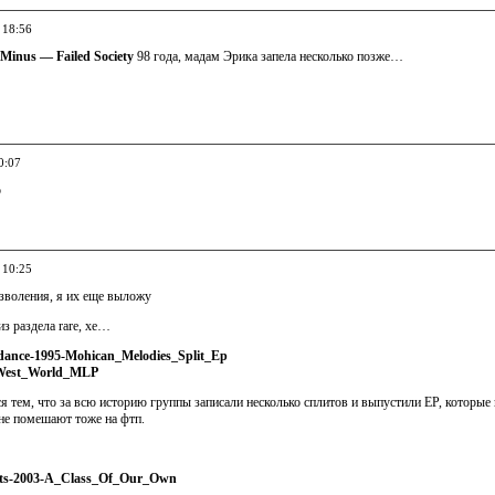
 18:56
Minus — Failed Society
98 года, мадам Эрика запела несколько позже…
0:07
о
 10:25
озволения, я их еще выложу
из раздела rare, хе…
ance-1995-Mohican_Melodies_Split_Ep
West_World_MLP
ся тем, что за всю историю группы записали несколько сплитов и выпустили EP, которые
не помешают тоже на фтп.
ts-2003-A_Class_Of_Our_Own