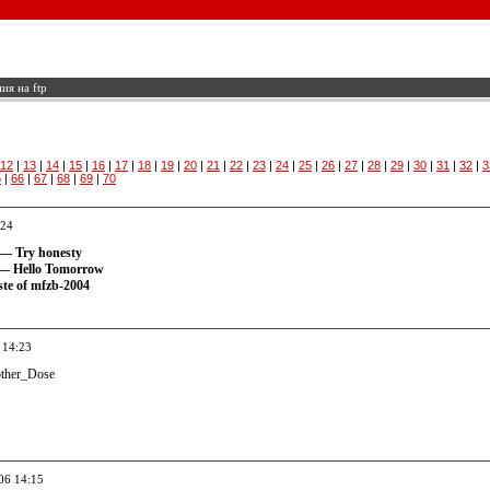
ия на ftp
12
|
13
|
14
|
15
|
16
|
17
|
18
|
19
|
20
|
21
|
22
|
23
|
24
|
25
|
26
|
27
|
28
|
29
|
30
|
31
|
32
|
3
5
|
66
|
67
|
68
|
69
|
70
:24
 — Try honesty
— Hello Tomorrow
te of mfzb-2004
 14:23
other_Dose
06 14:15