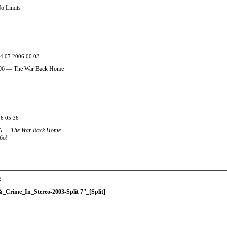
o Limits
04.07.2006 00:03
06 — The War Back Home
06 05:36
6 — The War Back Home
бо!
2
_Crime_In_Stereo-2003-Split 7''_[Split]