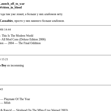
Launch_off_to_war
Written_in_blood
ода там уже лежит, а больше у них альбомов нету.
Casualties
, просто у них намного больше альбомов.
006 14:44
 This Is The Modern World
All Mod Cons (Deluxe Edition 2006)
tion — 2004 — The Final Oddition
6 15:21
o Boy
из incomming
:43
 — Playmate Of The Year
3 — Mfzb
 & Rancid — Skinhead On The Mbta (Live Warped 2003)