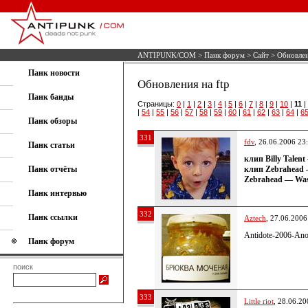
ANTIPUNK/COM
>
Панк форум
>
Сайт
> Обновлен
Панк новости
Обновления на ftp
Панк банды
Страницы:
0
|
1
|
2
|
3
|
4
|
5
|
6
|
7
|
8
|
9
|
10
|
11
|
|
54
|
55
|
56
|
57
|
58
|
59
|
60
|
61
|
62
|
63
|
64
|
6
Панк обзоры
331
fdv
, 26.06.2006 23
Панк статьи
клип Billy Talent
Панк отчёты
клип Zebrahead 
Zebrahead — Was
Панк интервью
332
Панк ссылки
Aztech
, 27.06.2006
Antidote-2006-An
Панк форум
поиск
333
Little riot
, 28.06.20