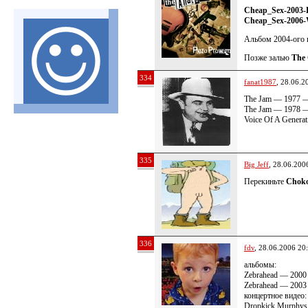
Cheap_Sex-2003-
Cheap_Sex-2006-
Альбом 2004-ого г
Позже залью
The 
334
fanat1987
, 28.06.2
The Jam — 1977 —
The Jam — 1978 — 
Voice Of A Genera
335
Big Jeff
, 28.06.200
Перекиньте
Chоk
336
fdv
, 28.06.2006 20
альбомы:
Zebrahead — 2000
Zebrahead — 200
концертное видео:
Dropkick Murphys