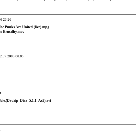
06 23:26
he Punks Are United (live).mpg
ce Brutality.mov
02.07.2006 00:05
0
able.(Dvdrip_Divx_5.1.1_Ac3).avi
1