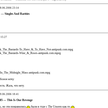
28.06.2006 23:14
 — Singles And Rarities
 15:27
_&_The_Bastards-To_Have_&_To_Have_Not-antipunk.com.mpg
_&_The_Bastards-Wine_&_Roses-antipunk.com.mpeg
l_In_The_Midnight_Mass-antipunk.com.mpg
ьбомов нету
сть. Жаль, что нету.
29.06.2006 18:41
05 — This Is Our Revenge
к, но эти понравились
были в туре с The Unseen как-то