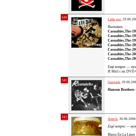
340
Little riot
, 29.06.20
Выложил:
Casualties,The-1
Casualties,The-1
Casualties,The-
Casualties,The-2
Casualties,The-2
Casualties,The-2
Casualties,The-20
Ещё вопрос — нужн
И Мп3 с их DVD Ca
341
GangstA
, 29.06.20
Hanson Brothers
342
Aztech
, 30.06.2006
Ещё вопрос — нуж
Имхо En La Linea 