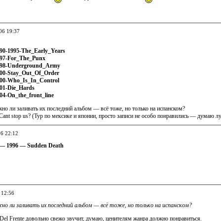
06 19:37
990-1995-The_Early_Years
997-For_The_Punx
1998-Underground_Army
000-Stay_Out_Of_Order
000-Who_Is_In_Control
001-Die_Hards
04-On_the_front_line
о ли заливать их последний альбом — всё тоже, но только на испанском?
nt stop us? (Тур по мексике и японии, просто записи не особо понравились — думаю л
06 22:12
 — 1996 — Sudden Death
 12:56
но ли заливать их последний альбом — всё тоже, но только на испанском?
Del Frente довольно свежо звучит, думаю, ценителям жанра должно понравиться.