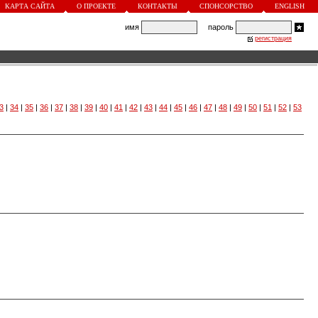
КАРТА САЙТА
О ПРОЕКТЕ
КОНТАКТЫ
СПОНСОРСТВО
ENGLISH
имя
пароль
регистрация
3
|
34
|
35
|
36
|
37
|
38
|
39
|
40
|
41
|
42
|
43
|
44
|
45
|
46
|
47
|
48
|
49
|
50
|
51
|
52
|
53