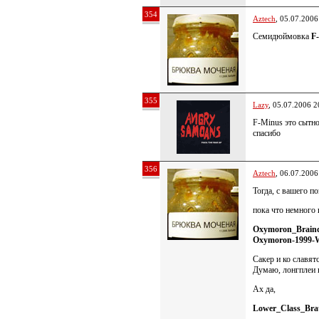
354
Aztech
, 05.07.2006
Семидюймовка
F-
355
Lazy
, 05.07.2006 2
F-Minus это сытн
спасибо
356
Aztech
, 06.07.2006
Тогда, с вашего п
пока что немного 
Oxymoron_Braind
Oxymoron-1999-
Сакер и ко славят
Думаю, лонгплеи 
Ах да,
Lower_Class_Bra