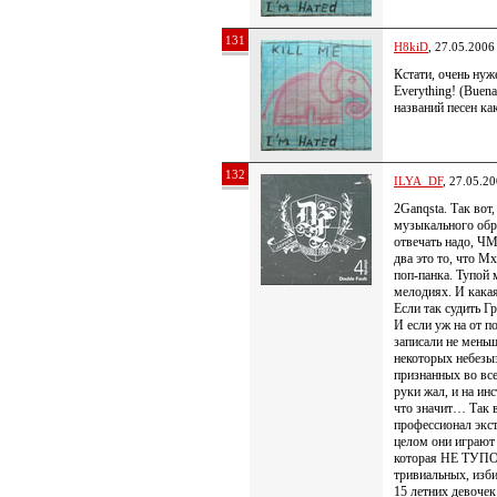
131
H8kiD
, 27.05.2006
Кстати, очень нуж
Everything! (Buena
названий песен ка
132
ILYA_DF
, 27.05.2
2Ganqsta. Так вот,
музыкального обр
отвечать надо, Ч
два это то, что 
поп-панка. Тупой
мелодиях. И какая
Если так судить 
И если уж на от 
записали не меньш
некоторых небезы
признанных во вс
руки жал, и на инс
что значит… Так 
профессионал экст
целом они играют
которая НЕ ТУПО 
тривиальных, изби
15 летних девочек