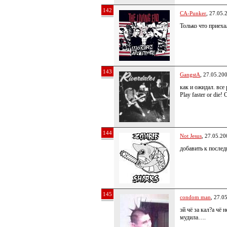
142
CA-Punker
, 27.05.
Только что приеха
143
GangstA
, 27.05.20
как и ожидал. все
Play faster or die
144
Not Jesus
, 27.05.20
добавить к послед
145
condom man
, 27.0
эй чё за кал?а чё 
мудила….