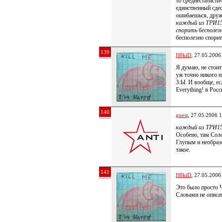
то среднестатисти
единственный сде
ошибаешься, дру
каждый из ТРИ15 
спорить бесполез
бесполезно спорит
139
H8kiD
, 27.05.2006
Я думаю, не стои
уж точно никого 
З.Ы. И вообще, ес
Everything! в Росс
140
guest
, 27.05.2006 
каждый из ТРИ15
Особено, там Соло
Глупым и необраз
такое.
141
H8kiD
, 27.05.2006
Это было просто 
Словами не описат