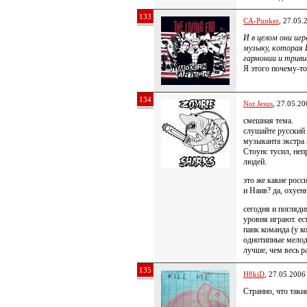
133
CA-Punker
, 27.05.
И в целом они иг
музыку, которая
гармонии и тривиа
Я этого почему-то
134
Not Jesus
, 27.05.20
смешная тема.
слушайте русский
музыканта экстра 
Стоунс тусил, неп
людей.
это же какие рос
и Наив? да, охуен
сегодня и погляд
уровня играют. ес
панк команда (у к
однотипные мелоди
лучше, чем весь р
135
H8kiD
, 27.05.2006
Странно, что таки