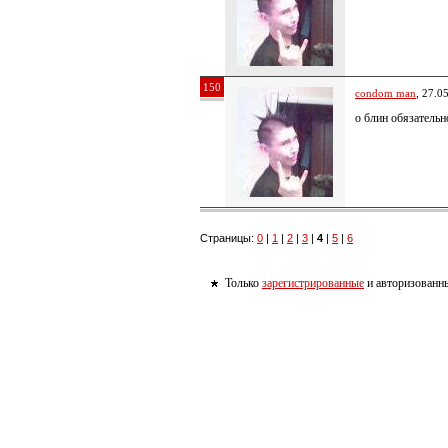
150
condom man
, 27.0
о блин обязательно
Страницы:
0
|
1
|
2
|
3
|
4
|
5
|
6
Только
зарегистрированные
и авторизованны