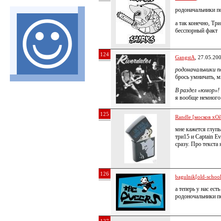
родоначальники по
а так конечно, Тр
бесспорный факт
124
GangstA
, 27.05.20
родоначальники п
брось умничать, м
В раздел «юмор»!
я вообще немного 
125
Randle [москов хОй
мне кажется глупы
три15 и Captain Ev
сразу. Про текста
126
bagulnik[old-school 
а теперь у нас ес
родоночальники по