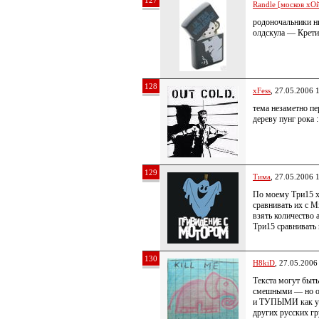
127
Randle [москов хОй
родоночальники н
олдскула — Кретин
128
xFess
, 27.05.2006 
тема незаметно пе
дереву пунг рока :
129
Тима
, 27.05.2006 
По моему Три15 х
сравнивать их с M
взять количество 
Три15 сравнивать 
130
H8kiD
, 27.05.2006
Текста могут быт
смешными — но 
и ТУПЫМИ как у 
других русских гр