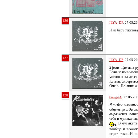
136
ILYA_DF
, 27.05.2
Я не беру тексто
137
ILYA_DF
, 27.05.2
2 jesus. Где ты в
Если не понимаешь
можно показаться
Кстати, смотретьс
Очень. Но лишь а 
138
GangstA
, 27.05.20
Я тебе с высоты 
одну вещь… За сл
выражения. поня
тебя в музыкально
В музыке тво
вообще. и никако
играть такое. И, к