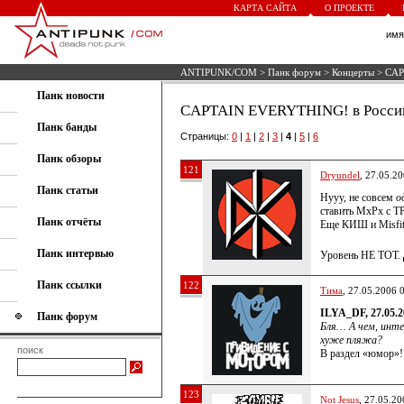
КАРТА САЙТА
О ПРОЕКТЕ
им
ANTIPUNK/COM
>
Панк форум
>
Концерты
> CAP
Панк новости
CAPTAIN EVERYTHING! в Росси
Панк банды
Страницы:
0
|
1
|
2
|
3
|
4
|
5
|
6
Панк обзоры
121
Dryundel
, 27.05.2
Панк статьи
Нууу, не совсем
о
ставить MxPx с Т
Панк отчёты
Еще КИШ и Misfit
Панк интервью
Уровень НЕ ТОТ.
Панк ссылки
122
Тима
, 27.05.2006 
ILYA_DF, 27.05.2
Панк форум
Бля… А чем, инт
хуже пляжа?
поиск
В раздел «юмор»!
123
Not Jesus
, 27.05.20