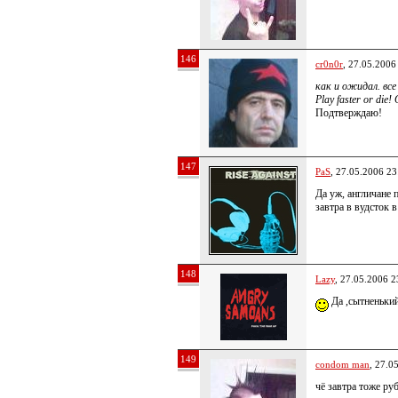
146
cr0n0r
, 27.05.2006
как и ожидал. вс
Play faster or di
Подтверждаю!
147
PaS
, 27.05.2006 23
Да уж, англичане 
завтра в вудсток 
148
Lazy
, 27.05.2006 2
Да ,сытненьки
149
condom man
, 27.0
чё завтра тоже ру