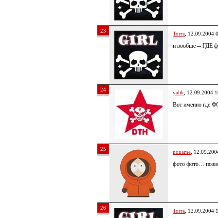
23
Torra
, 12.09.2004 
и вообще -- ГДЕ ф
24
yalik
, 12.09.2004 1
Вот именно где 
25
noname
, 12.09.200
фото фото… позво
26
Torra
, 12.09.2004 