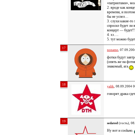
«патриотами», мо
2. вроде как конц
времени, и поэто
бы не успел…
3. слухи какие-то 
спросил будет ли в
концерт — будет!!
4. хз….
5. тут можно буд
17
noname
, 07.09.200
фотки будут завтр
(опять же на фоти
знакомый, ага
18
yalik
, 08.09.2004 0
говорят драка где
19
sedated
(гость), 08
Ну вот и coolьно.