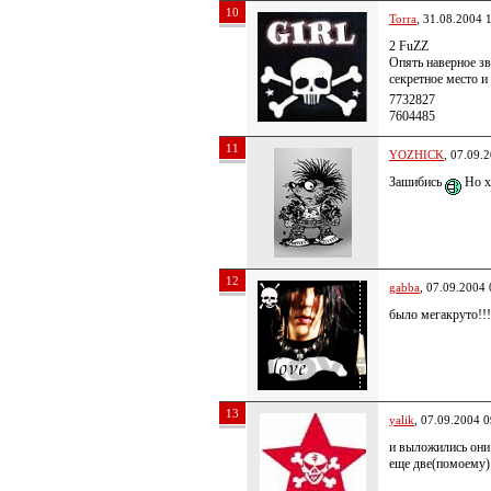
10
Torra
, 31.08.2004 
2 FuZZ
Опять наверное зв
секретное место и
7732827
7604485
11
YOZHICK
, 07.09.
Зашибись
Но х
12
gabba
, 07.09.2004 
было мегакруто!!!
13
yalik
, 07.09.2004 0
и выложились они 
еще две(помоему)