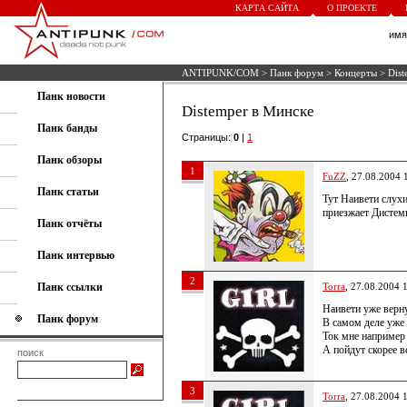
КАРТА САЙТА
О ПРОЕКТЕ
им
ANTIPUNK/COM
>
Панк форум
>
Концерты
> Dist
Панк новости
Distemper в Минске
Панк банды
Страницы:
0
|
1
Панк обзоры
1
FuZZ
, 27.08.2004 
Панк статьи
Тут Наивети слухи
приезжает Дистемп
Панк отчёты
Панк интервью
2
Панк ссылки
Torra
, 27.08.2004 
Наивети уже верн
Панк форум
В самом деле уже 
Ток мне например
А пойдут скорее вс
поиск
3
Torra
, 27.08.2004 