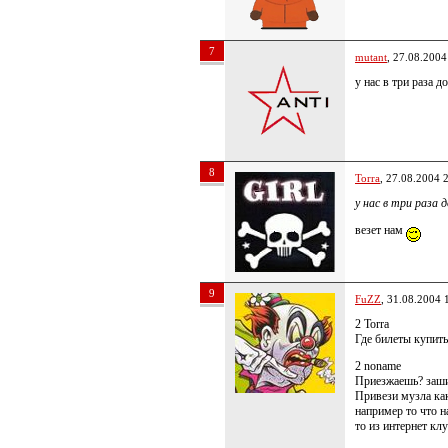
7
mutant
, 27.08.2004
у нас в три раза д
8
Torra
, 27.08.2004 
у нас в три раза
везет нам
9
FuZZ
, 31.08.2004 
2 Torra
Где билеты купит
2 noname
Приезжаешь? заши
Привези музла как
например то что н
то из интернет кл