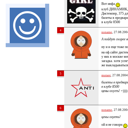
Вот инфа
клуб ДИНАМИК, 6
Дистемпер, 375 д
билеты в предвар
в клубе 8500
4
noname
, 27.08.200
А пойдут скорее в
ну и я еще тоже п
на оф.сайте дисте
у них в москве ме
загадка. хотя успе
же выкладываться 
5
mutant
, 27.08.2004
билеты в предвар
в клубе 8500
цены охуеть! =))))
6
noname
, 27.08.200
цены охуеть!
ой и не говори