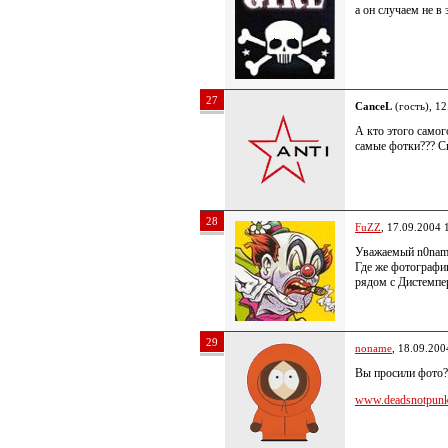
а он случаем не в
27
CanceL
(гость), 12
А кто этого самог
самые фотки??? Ск
28
FuZZ
, 17.09.2004 
Уважаемый n0nam
Где же фотографи
рядом с Дистемп
29
noname
, 18.09.200
Вы просили фото? 
www.deadsnotpunk