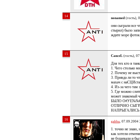
14
nonamed
(гость), 
они сыграли все ч
стырил) было запи
ждите море фоток 
15
CanceL
(гость), 07
Для тех кто в танк
1. Чего столько м
2. Почему не выст
3. Привда ли то ч
махач с наСЦИст
4. Из-за чего там 
5. Где можно слит
может знакомый ч
БЫЛО О#УЕ№№
ОТЛИЧНО СЫГР
НАПРЫГАЛИСЬ 
16
gabba
, 07.09.2004 
1. точно не знаю,
как хотели отмен
не бушевали и был