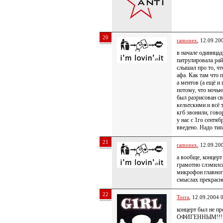
20
ramonex
, 12.09.20
в начале одиннцад
патрулировала ра
слышал про то, что
афа. Как там что 
а ментов (а ещё и
потому, что ночью
был разрисован с
кельтскими и всё 
кгб звонили, гово
у нас с 1го сентяб
введено. Надо тип
21
ramonex
, 12.09.20
а вообще, концер
грамотно слэмилс
микрофон главного
смыслах прекрасн
22
Torra
, 12.09.2004 
концерт был не пр
ОФИГЕННЫМ!!!!!!