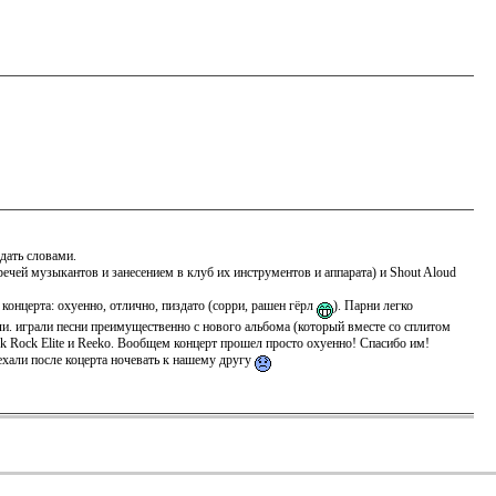
едать словами.
ечей музыкантов и занесением в клуб их инструментов и аппарата) и Shout Aloud
концерта: охуенно, отлично, пиздато (сорри, рашен гёрл
). Парни легко
ли. играли песни преимущественно с нового альбома (который вместе со сплитом
k Rock Elite и Reeko. Вообщем концерт прошел просто охуенно! Спасибо им!
хали после коцерта ночевать к нашему другу