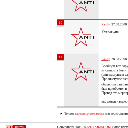
10
Randy
, 27.08.2008
Уже сегодня!
11
Randy
, 28.08.2008
Вообщем вот пару 
из саппорта были 
(они выступили за
Про выступление G
общаются с публик
был приобретен в 
Правда это мероп
зы. фотки и видео
Только
зарегистрированные
и авторизованны
Copyright © 2003-26
ANTIPUNK/COM
. Some right