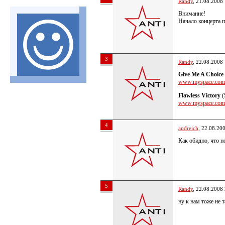
Randy
, 21.08.2008
Внимание!
Начало концерта 
3
Randy
, 22.08.2008
Give Me A Choice
www.myspace.com/g
Flawless Victory
(
www.myspace.com/f
4
andreich
, 22.08.20
Как обидно, что н
5
Randy
, 22.08.2008
ну к нам тоже не 