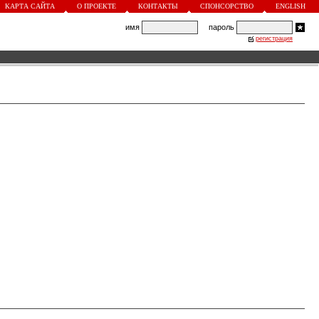
КАРТА САЙТА
О ПРОЕКТЕ
КОНТАКТЫ
СПОНСОРСТВО
ENGLISH
имя
пароль
регистрация