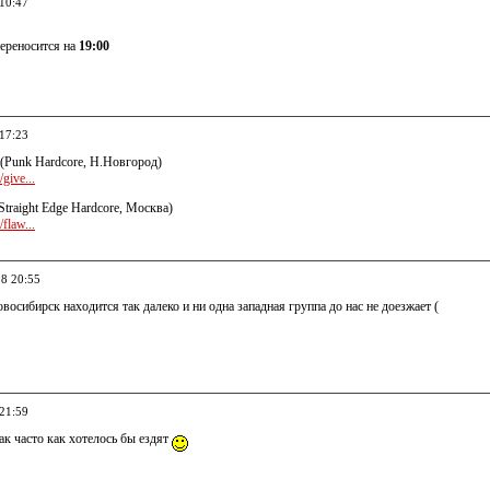
 10:47
переносится на
19:00
 17:23
(Punk Hardcore, Н.Новгород)
ive...
Straight Edge Hardcore, Москва)
law...
08 20:55
овосибирск находится так далеко и ни одна западная группа до нас не доезжает (
 21:59
так часто как хотелось бы ездят