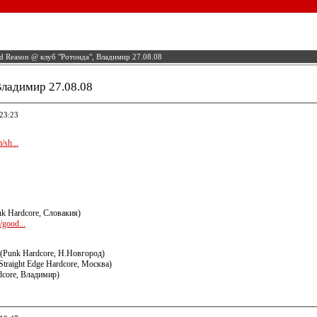
 Reason @ клуб "Ротонда", Владимир 27.08.08
Владимир 27.08.08
 23:23
/sh...
k Hardcore, Словакия)
good...
(Punk Hardcore, Н.Новгород)
Straight Edge Hardcore, Москва)
core, Владимир)