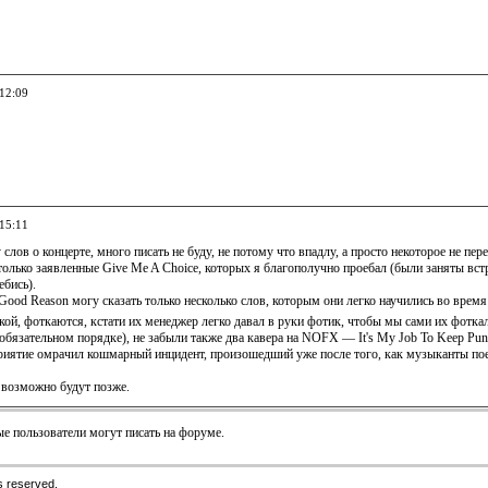
 12:09
 15:11
слов о концерте, много писать не буду, не потому что впадлу, а просто некоторое не пер
только заявленные Give Me A Choice, которых я благополучно проебал (были заняты встр
ебись).
ood Reason могу сказать только несколько слов, которым они легко научились во время 
ой, фоткаются, кстати их менеджер легко давал в руки фотик, чтобы мы сами их фотка
обязательном порядке), не забыли также два кавера на NOFX — It's My Job To Keep Pun
риятие омрачил кошмарный инцидент, произошедший уже после того, как музыканты пое
 возможно будут позже.
е пользователи могут писать на форуме.
s reserved.