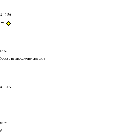
08 12:50
обще
 12:57
 Москву не проблемно сьездить
08 15:05
 18:22
а!