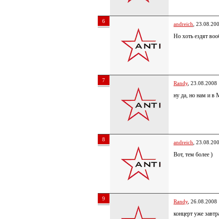
6
andreich
, 23.08.20
Но хоть ездят во
7
Randy
, 23.08.2008
ну да, но нам и в
8
andreich
, 23.08.20
Вот, тем более )
9
Randy
, 26.08.2008
концерт уже завтр