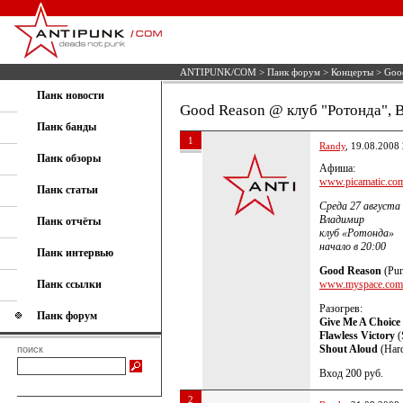
ANTIPUNK/COM
>
Панк форум
>
Концерты
> Good
Панк новости
Good Reason @ клуб "Ротонда", 
Панк банды
1
Randy
, 19.08.2008
Панк обзоры
Афиша:
www.picamatic.com
Панк статьи
Среда 27 августа
Владимир
Панк отчёты
клуб «Ротонда»
начало в 20:00
Панк интервью
Good Reason
(Pun
Панк ссылки
www.myspace.com/
Разогрев:
Панк форум
Give Me A Choice
Flawless Victory
(
Shout Aloud
(Hard
поиск
Вход 200 руб.
2