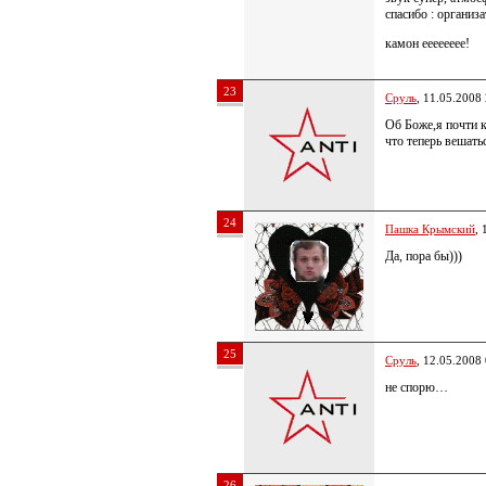
спасибо : организ
камон ееееееее!
23
Сруль
, 11.05.2008
Об Боже,я почти 
что теперь вешать
24
Пашка Крымский
, 
Да, пора бы)))
25
Сруль
, 12.05.2008
не спорю…
26