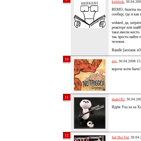
kolobok
, 30.04.20
REMO, билеты появ
сообщу, где и как
sedated, да, затр
реакторе или шайб
таки имели место.
так просто найти 
человек.
Randle [москов хО
10
trip
, 30.04.2008 15
короче всем быть!
11
dude182
, 30.04.20
Идём Уха ха ха Ха
12
Sid Hoi Tid
, 30.04