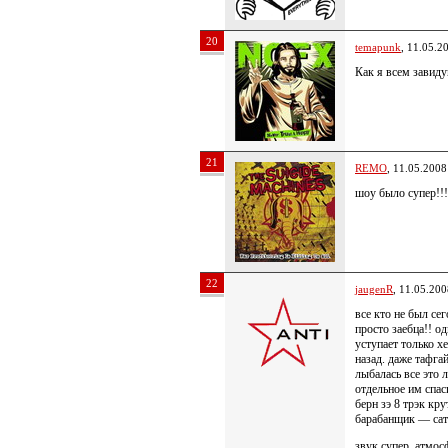
20
temapunk
, 11.05.2
Как я всем завиду
21
REMO
, 11.05.2008
шоу было супер!!!
22
jaugenR
, 11.05.200
все кто не был се
просто заебца!! о
уступает только х
назад. даже тафга
лыбалась все это 
отдельное им спас
берн зэ 8 трэк кру
барабанщик — сат
звук супер, атмос