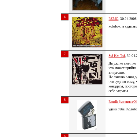
6
REMO
, 30.04.2008
kolobok, а куда з
7
Sid Hoi Tid
, 30.04
Да уж, не знал, но
что может прийти 
эти promo.
Не считаю ваши де
что судя по тому, 
концерты, посторо
себе затраты.
8
Randle [москов хОй
удачи тебе, Колоб
9