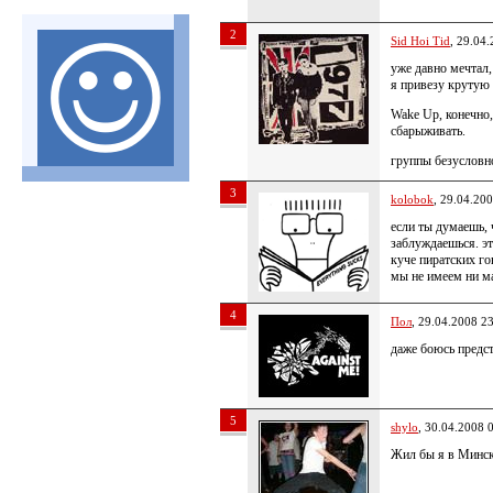
2
Sid Hoi Tid
, 29.04
уже давно мечтал,
я привезу крутую 
Wake Up, конечно
сбарыживать.
группы безусловн
3
kolobok
, 29.04.20
если ты думаешь, 
заблуждаешься. эт
куче пиратских г
мы не имеем ни м
4
Пол
, 29.04.2008 2
даже боюсь предс
5
shylo
, 30.04.2008 
Жил бы я в Минск