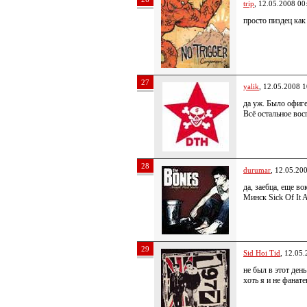
trip
, 12.05.2008 00
просто пиздец как
27
yalik
, 12.05.2008 1
да уж. Было офиге
Всё остальное вос
28
durumar
, 12.05.20
да, заебца, еще во
Минск Sick Of It Al
29
Sid Hoi Tid
, 12.05
не был в этот день
хоть я и не фанате