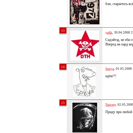
бля, стараетесь вс
13
yalik
, 30.04.2008 2
Сидэйтэд, не еби 
Вперед на хард ко
14
Sonyа
, 01.05.2008
идём!!!
15
Naivety
, 02.05.200
Приду при любой 