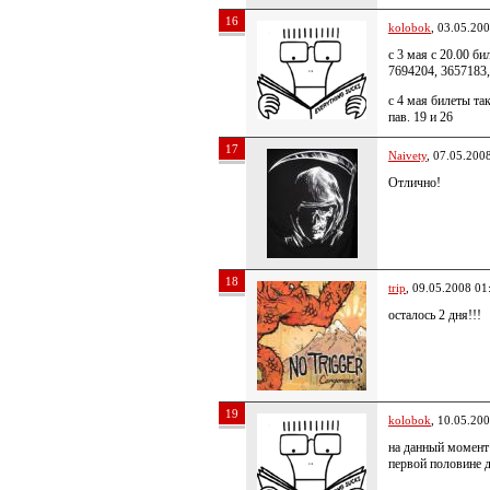
16
kolobok
, 03.05.20
с 3 мая с 20.00 б
7694204, 3657183
с 4 мая билеты т
пав. 19 и 26
17
Naivety
, 07.05.200
Отлично!
18
trip
, 09.05.2008 01
осталось 2 дня!!!
19
kolobok
, 10.05.20
на данный момент 
первой половине 