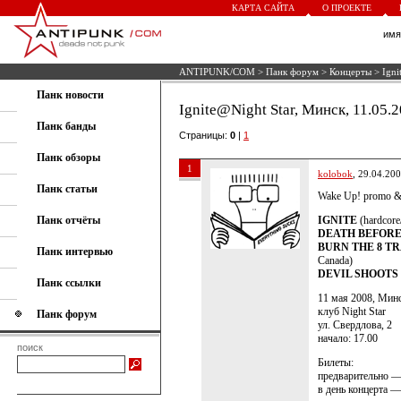
КАРТА САЙТА
О ПРОЕКТЕ
им
ANTIPUNK/COM
>
Панк форум
>
Концерты
> Igni
Панк новости
Ignite@Night Star, Минск, 11.05.
Панк банды
Страницы:
0
|
1
Панк обзоры
1
kolobok
, 29.04.20
Панк статьи
Wake Up! promo &
Панк отчёты
IGNITE
(hardcore
DEATH BEFOR
BURN THE 8 T
Панк интервью
Canada)
DEVIL SHOOTS
Панк ссылки
11 мая 2008, Мин
клуб Night Star
Панк форум
ул. Свердлова, 2
начало: 17.00
поиск
Билеты:
предварительно —
в день концерта 