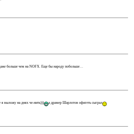
ь даже больше чем на NOFX. Еще бы народу побольше…
 я выложу на днях че-нить)))
а драмер Шарлотов офигеть сыграл