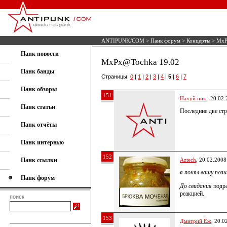
ANTIPUNK/COM
>
Панк форум
>
Концерты
> MxP
Панк новости
MxPx@Tochka 19.02
Панк банды
Страницы:
0
|
1
|
2
|
3
|
4
|
5
|
6
|
7
Панк обзоры
151
Нахуй ник.
, 20.02
Панк статьи
Последние две ст
Панк отчёты
Панк интервью
152
Панк ссылки
Aztech
, 20.02.2008
я понял вашу пози
Панк форум
До свидания
подра
реакцией.
поиск
153
Дмитрий Ёж
, 20.0