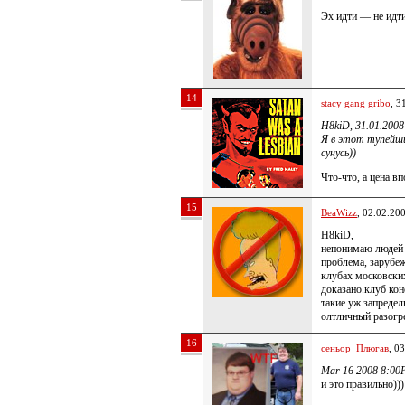
Эх идти — не идти
14
stacy gang gribo
, 3
H8kiD, 31.01.2008
Я в этот тупейший
сунусь))
Что-что, а цена в
15
BeaWizz
, 02.02.20
H8kiD,
непонимаю людей т
проблема, зарубе
клубах московски
доказано.клуб коне
такие уж запредел
олтличный разогр
16
сеньор_Плюгав
, 0
Mar 16 2008 8:00P
и это правильно)))