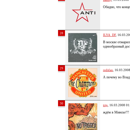
Обидно, что конц
28
ILYA_DF
, 16.03.2
В москве отжарили
однообразный дост
29
redsfan
, 16.03.200
А почему во Влад
30
trip
, 16.03.2008 01
ждём в Минске!!!