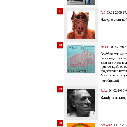
17
Alf
, 03.02.2008 17
Наверно стоит по
18
H8kiD
, 04.02.2008
BeaWizz, так как г
то я сходил бы на
вызвал у меня в с
причем крайне не
представлял пята
Хотя если все сту
порубиться))
19
Roka
, 04.02.2008 
Randy
, а ты кто?)
20
BeaWizz
, 14.02.20