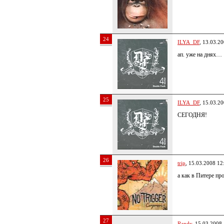
24
ILYA_DF
, 13.03.2
ап. уже на днях…
25
ILYA_DF
, 15.03.2
СЕГОДНЯ!
26
trip
, 15.03.2008 12
а как в Питере пр
27
Randy
, 15.03.2008