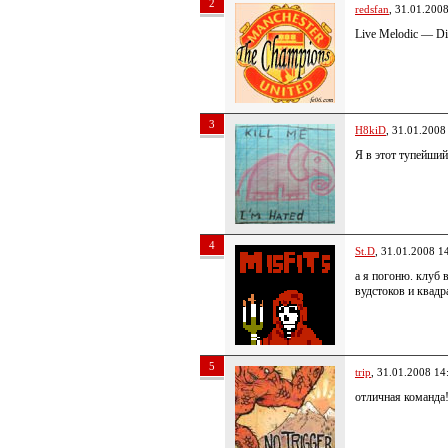
2
redsfan
, 31.01.200
Live Melodic — Di
3
H8kiD
, 31.01.2008
Я в этот тупейший 
4
St.D
, 31.01.2008 1
а я погоню. клуб
вудстоков и квадра
5
trip
, 31.01.2008 14
отличная команда!