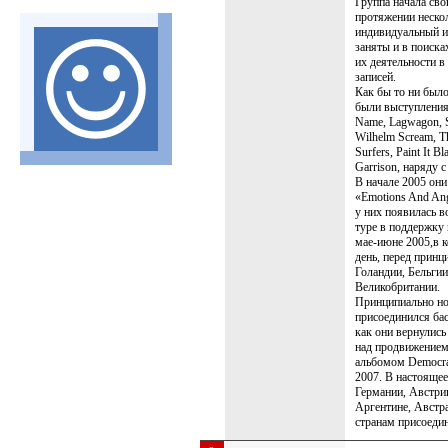
Группа начала сво
протяжении нескол
индивидуальный и
заняты и в поиска
их деятельности в
записей.
Как бы то ни было
были выступления
Name, Lagwagon, S
Wilhelm Scream, Th
Surfers, Paint It B
Garrison, наряду 
В начале 2005 они
«Emotions And Ang
у них появилась 
туре в поддержку 
мае-июне 2005,в к
день, перед принц
Голандии, Бельгии
Великобритании.
Принципиально но
присоединился бас
как они вернулись 
над продвижением
альбомом Democra
2007. В настоящее
Германии, Австри
Аргентине, Австра
странам присоедин