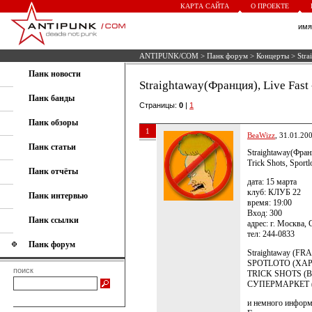
КАРТА САЙТА
О ПРОЕКТЕ
им
ANTIPUNK/COM
>
Панк форум
>
Концерты
> Stra
Панк новости
Straightaway(Франция), Live Fast 
Панк банды
Страницы:
0
|
1
Панк обзоры
1
BeaWizz
, 31.01.20
Панк статьи
Straightaway(Фран
Trick Shots, Sport
Панк отчёты
дата: 15 марта
клуб: КЛУБ 22
Панк интервью
время: 19:00
Вход: 300
Панк ссылки
адрес: г. Москва,
тел: 244-0833
Панк форум
Straightaway (F
SPOTLOTO (ХА
поиск
TRICK SHOTS 
СУПЕРМАРКЕТ 
и немного информ