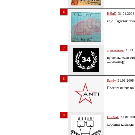
6
H8kiD
, 31.01.2008
st_d
, Вудсток про
7
три-четыре
, 31.01
ну только если о
— можно)))
8
Randy
, 31.01.2008
Посещу их гиг во
9
kolobok
, 31.01.20
хорошая команда.