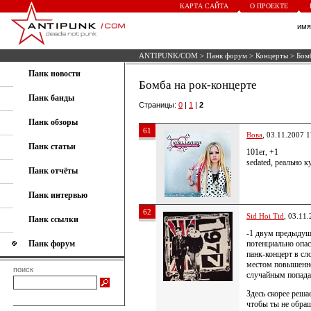
КАРТА САЙТА
О ПРОЕКТЕ
им
ANTIPUNK/COM
>
Панк форум
>
Концерты
> Бомб
Панк новости
Бомба на рок-концерте
Панк банды
Страницы:
0
|
1
|
2
Панк обзоры
61
Вова
, 03.11.2007 1
Панк статьи
101er, +1
sedated, реально 
Панк отчёты
Панк интервью
62
Sid Hoi Tid
, 03.11
Панк ссылки
-1 двум предыдущ
Панк форум
потенциально опас
панк-концерт в с
местом повышенно
поиск
случайным попадан
Здесь скорее реша
чтобы ты не обра