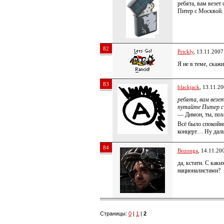
ребята, вам везет
Питер с Москвой.
82
Prickly
, 13.11.2007
Я не в теме, скажи
83
blackjack
, 13.11.2
ребята, вам везе
путайте Питер с
— Димон, ты, пох
Всё было спокойн
концерт… Ну дал
84
Bozonga
, 14.11.20
да, кстати. С каки
националистами?
Страницы:
0
|
1
|
2