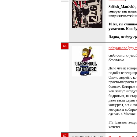
Selfish_Man>/b>
говорю так имен
неприятностей н
101er
, ты слишко
ухватили. Как б
Ладно, не буду с
66
ribbyramone [тру т
сиди дома, слуша
безопасно.
Дело чувак говори
подобные вещи про
Около людей, с ко
просто-напросто х
боюсь». Которые 
чем живут и будут
бодриться, не ста
даже такая херня 
концерты, в т.ч. 
которых я собираю
сделать в Москве.
P.S. Бывают вещи,
хочется…
67