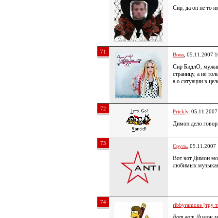
Сир, да он не то и
71
Вова
, 05.11.2007 1
Сир БидлО, мужик
страницу, а не тол
а о ситуации в цел
72
Prickly
, 05.11.2007
Димон дело говор
73
Сруль
, 05.11.2007
Вот вот Димон мо
любимых музыкант
74
ribbyramone [тру т
Вот вот Димон м