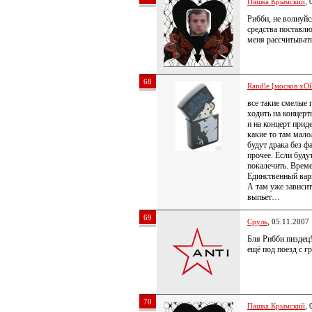
Пашка Крымский
, 
Рибби, не волнуйс
средства поставлю
меня рассчитыват
68
Randle [москов хОй
все такие смелые 
ходить на концерт
и на концерт при
какие то там мало
будут драка без ф
прочее. Если буду
покалечить. Време
Единственный вар
А там уже зависит
выпьет…
69
Сруль
, 05.11.2007
Бля Рибби пиздец
ещё под поезд с г
70
Пашка Крымский
, 