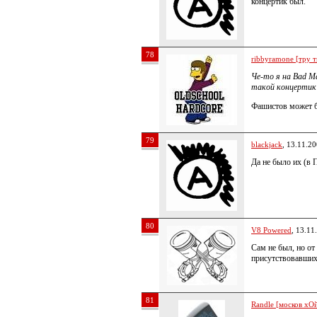
концертик был.
78
ribbyramone [тру т
Че-то я на Bad M
такой концертик
Фашистов может бы
79
blackjack
, 13.11.2
Да не было их (в 
80
V8 Powered
, 13.11
Сам не был, но от
присутствовавших 
81
Randle [москов хОй