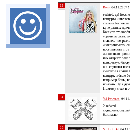
63
Вова
, 04.11.2007 1
sedated, да! Бесс
концерта и являет
степени беспокоит
куче разных причин
Концерт это вообщ
угрозы взрыва, то
сильнее, чем реал
«накручивают» себ
посетить или что 
лично знаю прилич
них открыто заявл
конкретную банду,
они слушают неско
смириться с этим 
концерт, и было б
например боны, ко
прыгать. Ну я дум
Поэтому я так и о
64
V8 Powered
, 04.11
2 sedated
сиди дома, слушай
безопасно.
65
Sid Hoi Tid
, 04.11