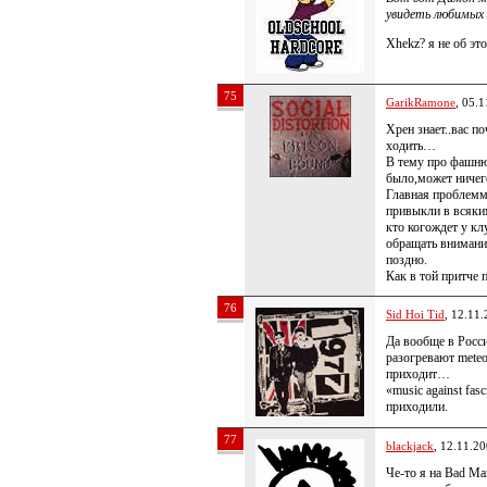
увидеть любимых 
Xhekz? я не об э
75
GarikRamone
, 05.
Хрен знает..вас п
ходить…
В тему про фашню
было,может ничего 
Главная проблемма
привыкли в всяки
кто когождет у кл
обращать внимание
поздно.
Как в той притче 
76
Sid Hoi Tid
, 12.11
Да вообще в Росси
разогревают mete
приходит…
«music against fa
приходили.
77
blackjack
, 12.11.2
Че-то я на Bad Ma