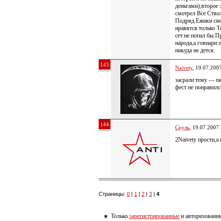
деньгами),второе 
смотрел Все Ств
Подряд.Ежики сме
нравятся только Т
сет не попал бы.
народа,а говнари 
никуда не дется.
143
Naivety
, 19.07.200
засрали тему — п
фест не понравилс
144
Сруль
, 19.07.2007
2Naivety прости,а
Страницы:
0
|
1
|
2
|
3
|
4
Только
зарегистрированные
и авторизованны