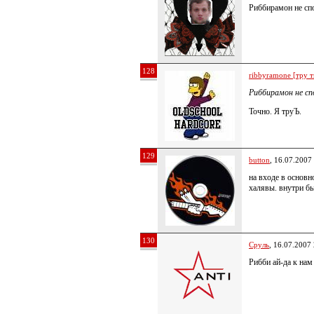
Риббирамон не сп
128
ribbyramone [тру т
Риббирамон не сп
Точно. Я труЪ.
129
button
, 16.07.2007
на входе в основн
халявы. внутри бы
130
Сруль
, 16.07.2007
Рибби ай-да к нам