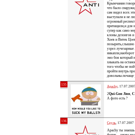
Крымчанин говорит
что было снаружи,
сам видел всех э
выступали я не л
огромный респект 
притащили,и для 
супер как само м
клоны делонгов и 
Хоев и Витек Цоев
позырить,слышно б
узрел лучезарные 
никапли,наоборот
эмо боя который н
хныкать на остан
того чтобы не пой
пройти внутрь про
довольны.почаще у
135
Apachy
, 17.07.200
2
Qui-Gon Jinn
,
C
А фото есть ?
136
Сруль
, 17.07.2007
Apachy ты знаешь
фотик…дауны мы.