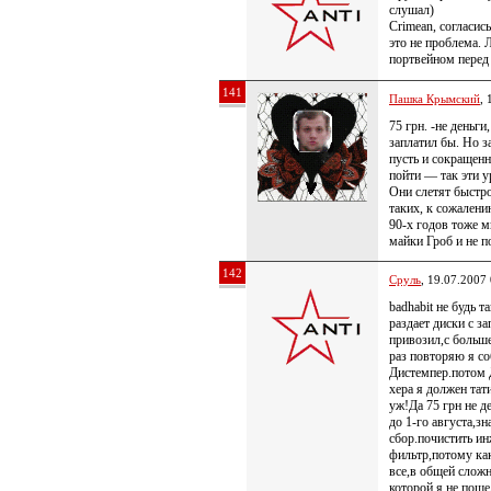
слушал)
Crimean, согласис
это не проблема. 
портвейном перед
141
Пашка Крымский
, 
75 грн. -не деньги
заплатил бы. Но з
пусть и сокращенн
пойти — так эти у
Они слетят быстр
таких, к сожалени
90-х годов тоже 
майки Гроб и не по
142
Сруль
, 19.07.2007
badhabit не будь 
раздает диски с з
привозил,с больш
раз повторяю я со
Дистемпер.потом 
хера я должен та
уж!Да 75 грн не д
до 1-го августа,з
сбор.почистить и
фильтр,потому ка
все,в общей слож
которой я не поше