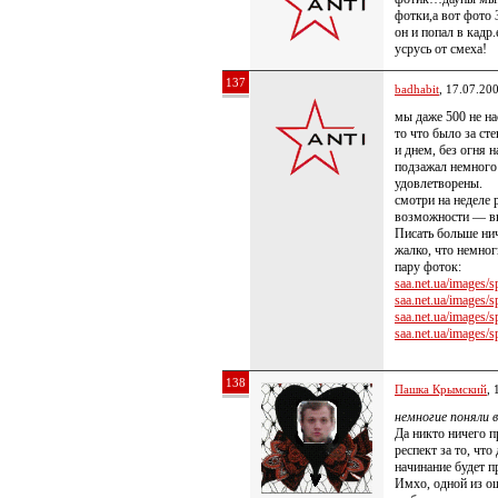
фотки,а вот фото 
он и попал в кад
усрусь от смеха!
137
badhabit
, 17.07.20
мы даже 500 не на
то что было за ст
и днем, без огня н
подзажал немного 
удовлетворены.
смотри на неделе 
возможности — вы
Писать больше нич
жалко, что немно
пару фоток:
saa.net.ua/images/sp
saa.net.ua/images/sp
saa.net.ua/images/sp
saa.net.ua/images/sp
138
Пашка Крымский
, 
немногие поняли 
Да никто ничего п
респект за то, что
начинание будет п
Имхо, одной из о