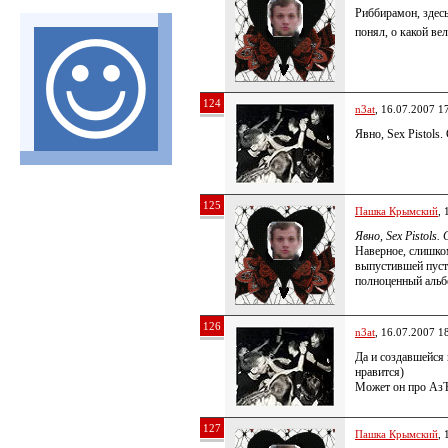
Риббирамон, здес
понял, о какой ве
124
n3at
, 16.07.2007 1
Явно, Sex Pistols
125
Пашка Крымский
, 
Явно, Sex Pistols
Наверное, слишко
выпустившей пусть
полноценный альб
126
n3at
, 16.07.2007 1
Да и создавшейся 
нравится)
Может он про Аз
127
Пашка Крымский
, 