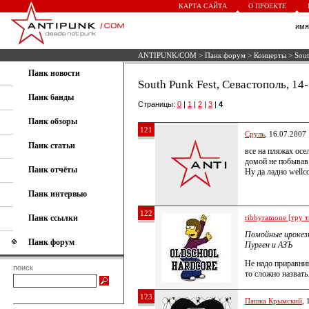
КАРТА САЙТА
О ПРОЕКТЕ
им
ANTIPUNK/COM
>
Панк форум
>
Концерты
> Sout
Панк новости
South Punk Fest, Севастополь, 14
Панк банды
Страницы:
0
|
1
|
2
|
3
|
4
Панк обзоры
121
Сруль
, 16.07.2007
Панк статьи
все на пляжах осе
домой не побывав 
Панк отчёты
Ну да ладно well
Панк интервью
122
Панк ссылки
ribbyramone [тру т
Помойные ирокезн
Панк форум
Пурген и АЗЪ
Не надо приравнив
поиск
то сложно назват
123
Пашка Крымский
, 