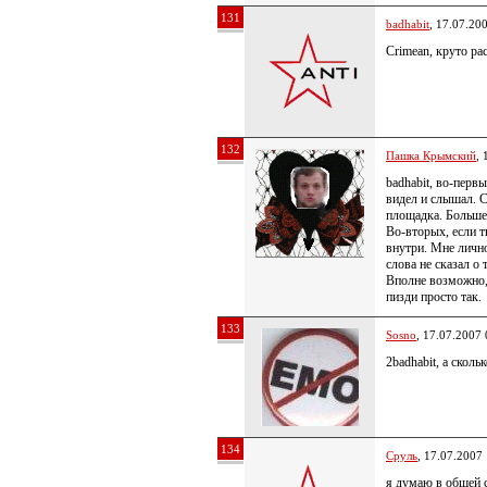
131
badhabit
, 17.07.20
Crimean, круто ра
132
Пашка Крымский
, 
badhabit, во-первы
видел и слышал. С
площадка. Больше 
Во-вторых, если 
внутри. Мне лично
слова не сказал о 
Вполне возможно,
пизди просто так.
133
Sosno
, 17.07.2007 
2badhabit, а сколь
134
Сруль
, 17.07.2007
я думаю в общей с