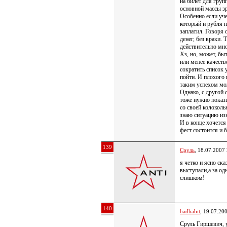
на билет для групп
основной массы зр
Особенно если уч
который и рубля н
заплатил. Говоря 
денег, без враки.
действительно мно
Хз, но, может, бы
или менее качеств
сократить список 
пойти. И плохого 
таким успехом мо
Однако, с другой
тоже нужно показы
со своей колоколь
знаю ситуацию из
И в конце хочется
фест состоится и 
139
Сруль
, 18.07.2007
я четко и ясно с
выступали,а за од
слишком!
140
badhabit
, 19.07.20
Сруль Гиршевич, у