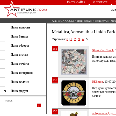
КАРТА САЙТА
О ПРОЕКТЕ
им
ANTIPUNK/COM
>
Панк форум
>
Концерты
> Meta
Панк новости
Metallica,Aerosmith и Linkin Park
Панк банды
Страницы:
0
|
1
|
2
|
3
|
4
|
5
Панк обзоры
151
Ghost_On_Crutch
,
Панк статьи
Извини, как же м
используешь, когд
Панк отчёты
Панк интервью
152
Панк ссылки
DEEmon
, 13.07.20
Нет, двои домысл
Панк форум
обычный пацанский
вагине.
поиск
153
ribbyramone [тру т