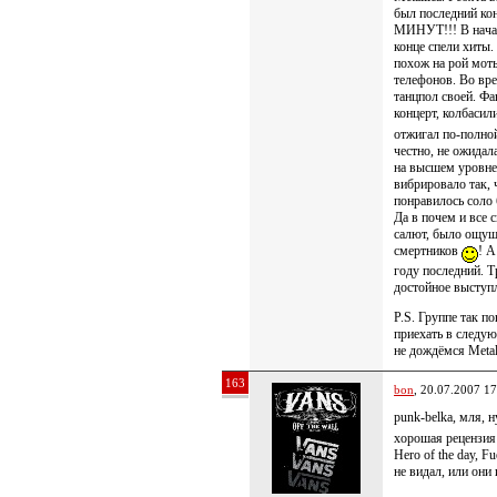
был последний ко
МИНУТ!!! В начале
конце спели хиты. 
похож на рой моты
телефонов. Во вре
танцпол своей. Фа
концерт, колбасил
отжигал по-полно
честно, не ожидал
на высшем уровне 
вибрировало так, 
понравилось соло 
Да в почем и все
салют, было ощущ
смертников
! А
году последний. 
достойное выступл
P.S. Группе так п
приехать в следу
не дождёмся Metall
163
bon
, 20.07.2007 17
punk-bеlkа, мля, 
хорошая рецензия!)а
Hero of the day, F
не видал, или они