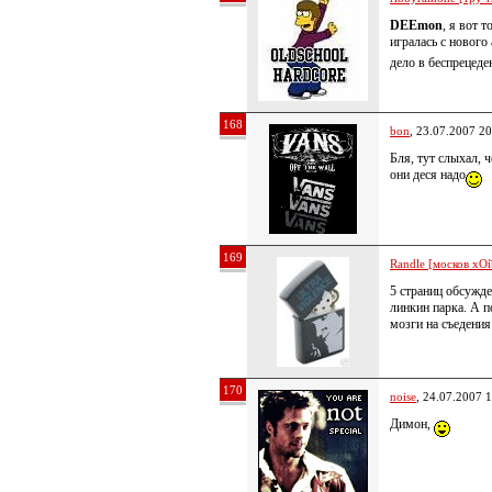
DEEmon
, я вот 
игралась с новог
дело в беспрецеде
168
bon
, 23.07.2007 20
Бля, тут слыхал, 
они деся надо
169
Randle [москов хОй
5 страниц обсужде
линкин парка. А п
мозги на съедени
170
noise
, 24.07.2007 
Димон,