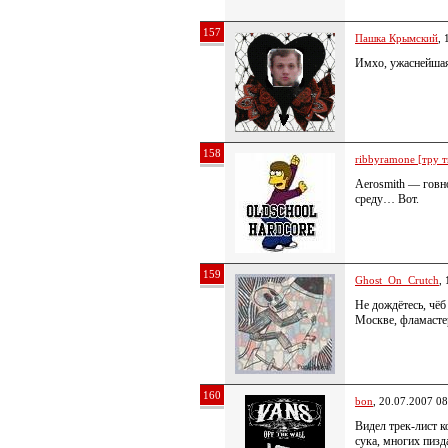
157
Пашка Крымский
, 
Имхо, ужаснейшая
158
ribbyramone [тру т
Aerosmith — говно
среду… Вот.
159
Ghost_On_Crutch
,
Не дождётесь, чё
Москве, фламасте
160
bon
, 20.07.2007 08
Видел трек-лист 
сука, многих пизд