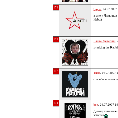
171
Сруль
, 24.07.2007
а мне у Линкинов 
Habbit
172
Пашка Крымский
, 
Breaking the
R
abb
173
Тима
, 24.07.2007 
спасибо за отчет 
174
bon
, 24.07.2007 18
Димон, линкинов п
заметил