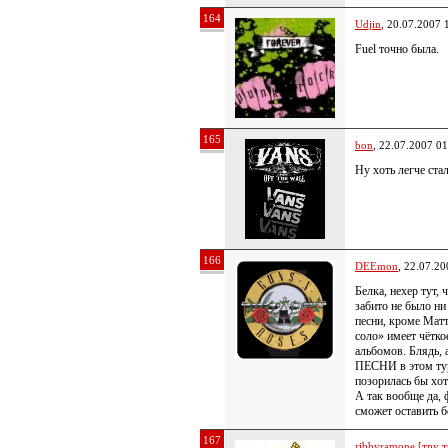
164
Udjin
, 20.07.2007 
Fuel точно была.
165
bon
, 22.07.2007 01
Ну хоть легче ста
166
DEEmon
, 22.07.20
Белка, нехер тут, 
забито не было ни
песни, кроме Матт
соло» имеет чётко
альбомов. Блядь,
ПЕСНИ в этом тур
позорилась бы хот
А так вообще да, 
сможет оставить б
167
ribbyramone [тру т