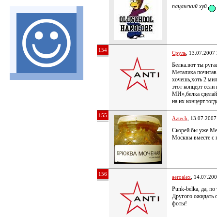
пацанский хуй
154
Сруль
, 13.07.2007
Белка.вот ты руга
Металика почитав
хочешь,хоть 2 мил
этот концерт если
МИ»,белка сделай
на их концерт.тогд
155
Aztech
, 13.07.2007
Скорей бы уже Meta
Москвы вместе с 
156
aeroalex
, 14.07.20
Punk-belka, да, п
Другого ожидать о
фоты!