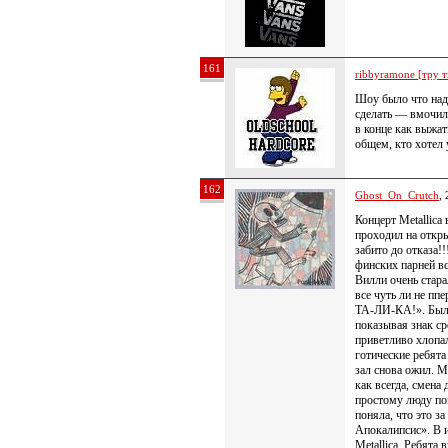
161
ribbyramone [тру т
Шоу было что надо
сделать — вмочил
в конце как выж
общем, кто хотел 
162
Ghost_On_Crutch
,
Концерт Metallica
проходил на откр
забито до отказа!
финских парней в
Вилли очень стара
все чуть ли не пп
ТА-ЛИ-КА!». Были
показывая знак с
приветливо хлопал
готические ребята
зал снова ожил. 
как всегда, смена 
простому люду пок
поняла, что это з
Апокалипсис». В 
Metallica. Ребята