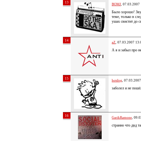
13
BOMJ
, 07.03.2007
Было хорошо! Зву
теме, только в сл
ушах свистит до с
14
aZ
, 07.03.2007 13:
А я и забыл про н
15
hotdog
, 07.03.2007
заболел и не пошё
16
GarikRamone
, 09.
странно что двд 