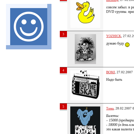
совсем забыл. в р
DVD группы. при
3
YOZHICK
, 27.02.
думаю буду
4
BOMJ
, 27.02.2007
Надо быть
5
Тима
, 28.02.2007 
Билеты:
– 15000 (предвар
- 18000 (в день к
это какая валюта т