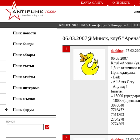
КАРТА САЙТА
О ПРОЕКТЕ
им
ANTIPUNK/COM
>
Панк форум
>
Концерты
> 06.03.
Панк новости
06.03.2007@Минск, клуб "Арена" 
Панк банды
1
duckling
, 27.02.20
Панк обзоры
06.03.2007
Клуб «Арена» (ул.
Панк статьи
1,5 кг отличного 
При поддержке:
Панк отчёты
- Bzik
- All Stars Grey
- Anyway!
Панк интервью
Билеты:
– 15000 (предвари
Панк ссылки
- 18000 (в день кл
3070840
Панк форум
7716452
7511393
2764278
поиск
2774305
2
duckling
, 27.02.20