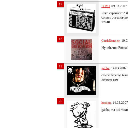
17
BOMJ
, 09.03.2007
Чего странного? Я
солист ответилчто
чтоли
18
GarikRamone
, 10.
Ну обычно Россий
19
gabba
, 14.03.2007 
самое веселье было
именно там
20
hotdog
, 14.03.2007
gabba, ты всё-таки