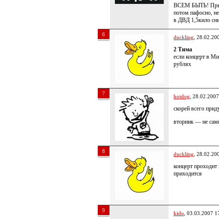
ВСЕМ БЫТЬ! Прыг
потом пафосно, не
в ДВД 1,5кило сн
6
duckling
, 28.02.20
2 Тима
если концерт в Ми
рублях
7
hotdog
, 28.02.2007
скорей всего прид
вторник — не самы
8
duckling
, 28.02.20
концерт проходит 
приходится
9
kido
, 03.03.2007 1