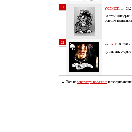
21
YOZHICK
, 14.03.
на этом концерте 
обилию пьяненьк
22
gabba
, 15.03.2007 
ну так епт, стары
Только
зарегистрированные
и авторизованны