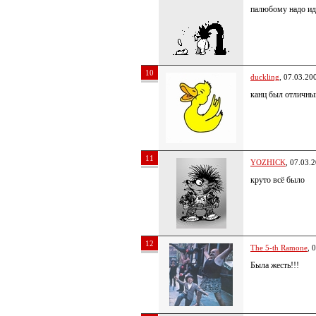
палюбому надо ид
10
duckling
, 07.03.20
канц был отличны
11
YOZHICK
, 07.03.
круто всё было
12
The 5-th Ramone
, 
Была жесть!!!