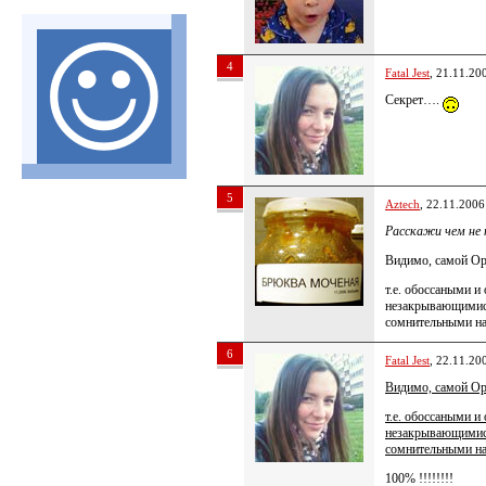
4
Fatal Jest
, 21.11.20
Секрет….
5
Aztech
, 22.11.2006
Расскажи чем не
Видимо, самой Ор
т.е. обоссаными и
незакрывающимися
сомнительными на
6
Fatal Jest
, 22.11.20
Видимо, самой Ор
т.е. обоссаными и
незакрывающимися
сомнительными на
100% !!!!!!!!