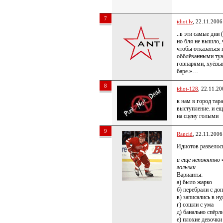
7
idiot.lv
, 22.11.2006
..в эти самые дни
но бля не вышло,.
чтобы отказаться 
обблёванными туа
говнарями, хуёвы
баре.»…
8
idiot-128
, 22.11.20
к нам в город тар
выступление. и е
на сцену голыми
9
Rancid
, 22.11.2006
Идиотов развелос
и еще непонятно 
голыми
Варианты:
а) было жарко
б) перебрали с до
в) записались в н
г) сошли с ума
д) банально спёрл
е) плохие девочки