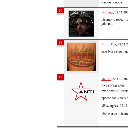
и проч. и проч..
10
Bozonga
, 22.11.20
Начнем с того, чт
убоги…
11
NuFan Fan
, 22.11.
ээээ бля зачем та
12
idiot.lv
, 22.11.2006
22.11.2006 18:03
«чем они мотивир
просто так..-.не м
xBozongAx, 22.11
убого твое «Начне