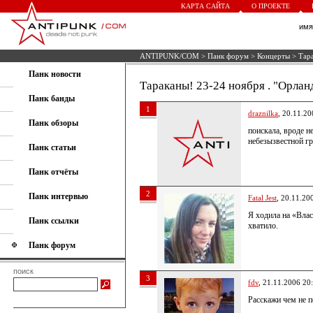
КАРТА САЙТА
О ПРОЕКТЕ
им
ANTIPUNK/COM
>
Панк форум
>
Концерты
> Тара
Панк новости
Тараканы! 23-24 ноября . "Орлан
Панк банды
1
draznilka
, 20.11.20
Панк обзоры
поискала, вроде н
небезызвестной г
Панк статьи
Панк отчёты
2
Панк интервью
Fatal Jest
, 20.11.20
Я ходила на «Вла
Панк ссылки
хватило.
Панк форум
поиск
3
fdv
, 21.11.2006 20
Расскажи чем не 