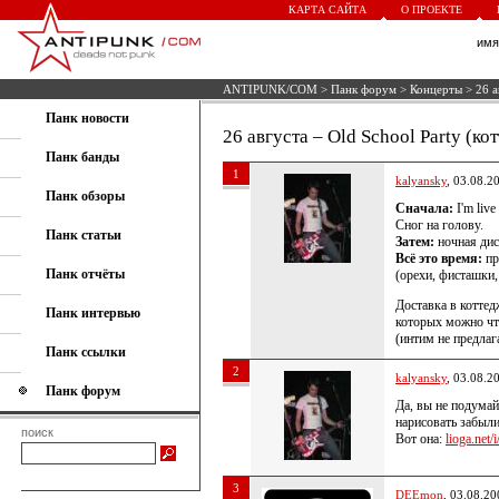
КАРТА САЙТА
О ПРОЕКТЕ
им
ANTIPUNK/COM
>
Панк форум
>
Концерты
> 26 а
Панк новости
26 августа – Old School Party (к
Панк банды
1
kalyansky
, 03.08.2
Панк обзоры
Сначала:
I'm live
Сног на голову.
Панк статьи
Затем:
ночная диск
Всё это время:
пр
Панк отчёты
(орехи, фисташки,
Доставка в коттед
Панк интервью
которых можно чт
(интим не предлаг
Панк ссылки
2
kalyansky
, 03.08.2
Панк форум
Да, вы не подумай
нарисовать забыли
поиск
Вот она:
lioga.net/i
3
DEEmon
, 03.08.20