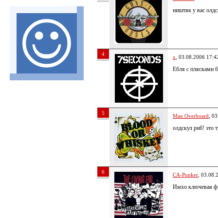
ништяк у вас олдс
4
x
, 03.08.2006 17:4
Ебля с плясками б
5
Man Overboard
, 0
олдскул рнб! это т
6
CA-Punker
, 03.08.
Имхо ключевая фр