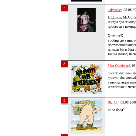
7
kalyansky
, 03.08.2
DEEmon, Mr.Coff
иногда два помидо
просто два помидо
XunsuccX
вообще до вашего 
противоположного 
но если бы я был 
таким молодым ч
8
Man Overboard
, 0
иногда два помидо
просто два помидо
а иногда люди пер
интересное и четк
9
Big Jeff
, 03.08.200
чё за бред?