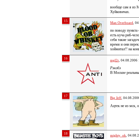
вообще сам я из 
Хуйковичах.
15
Man Overboard
, 0
по поводу пункта 
есть куча рнб-чело
себя такие загадо
время и они перек
хоймитал!! на кон
16
mgl2r
, 04.08.2006 
Рэнэбэ
В Москве реальны
17
Big Jeff
, 04.08.200
Ацтек не из мск, 
18
mighty_ok
, 04.08.