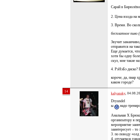
Сарай в Бирюлёво
2. Цена входа на 
3. Время. Во скол
бесплатное пиво 
Звучит заманчиво, 
отправится на так
Еще думается, чт
хотя бы одну бол
скул, мне такие н
4. РэНэБэ диско? 
короче, да, пиар 
каком городе?
14
kalyansky
, 04.08.2
Dryundel
ы
надо тренир
Анальная X Брюк
организатору я пе
мероприятие заинт
заинтересует – то
3. по поводу «олд
4. отучаемся гово