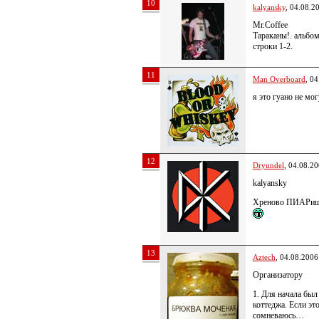
10
kalyansky
, 04.08.2
Mr.Coffee
Тараканы!. альбом
строки 1-2.
11
Man Overboard
, 0
я это гуано не мо
12
Dryundel
, 04.08.2
kalyansky
Хреново ПИАРишь.
13
Aztech
, 04.08.2006
Организатору
1. Для начала был
коттеджа. Если эт
сомневаюсь…