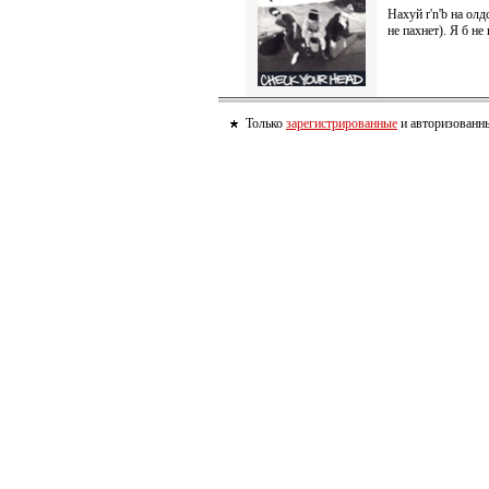
Нахуй r'n'b на ол
не пахнет). Я б н
Только
зарегистрированные
и авторизованны