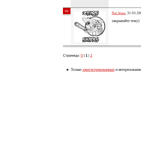
60
Not Jesus
, 31.03.20
закрывайте тему)
Страницы:
0
|
1
|
2
Только
зарегистрированные
и авторизованны