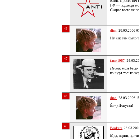
Блин. Просто нет с
ГФ — подлецы мог
Скорее всего не пое
46
dinn
, 28.03.2006 0
Ну как там было 
47
fanat1987
, 28.03.2
Ну как там было
концерт только че
48
dinn
, 28.03.2006 1
Ёп=) Попутал!
49
Bonkers
, 28.03.200
Мда, парни, причи