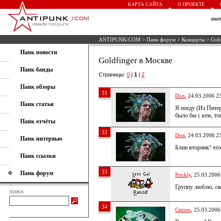
КАРТА САЙТА
О ПРОЕКТЕ
им
ANTIPUNK/COM
>
Панк форум
>
Концерты
> Gold
Панк новости
Goldfinger в Москве
Панк банды
Страницы:
0
|
1
|
2
Панк обзоры
31
Don
, 24.03.2006 2
Панк статьи
Я поеду (Из Питер
было бы с кем, то
Панк отчёты
32
Don
, 24.03.2006 2
Панк интервью
Блин вторник! чт
Панк ссылки
33
Панк форум
Prickly
, 25.03.2006
Группу люблю, ско
поиск
34
Citizen
, 25.03.2006