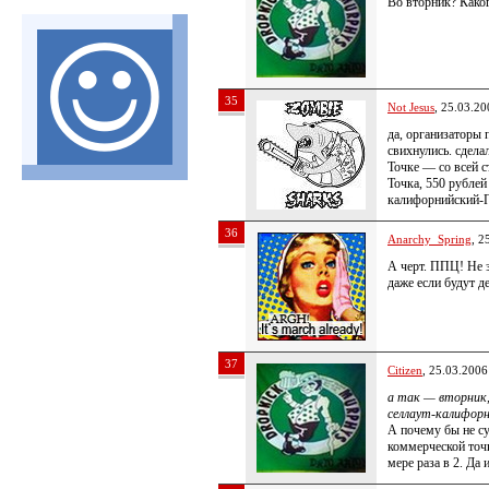
Во вторник? Како
35
Not Jesus
, 25.03.20
да, организаторы 
свихнулись. сдела
Точке — со всей с
Точка, 550 рублей
калифорнийский-П
36
Anarchy_Spring
, 2
А черт. ППЦ! Не з
даже если будут д
37
Citizen
, 25.03.2006
а так — вторник,
селлаут-калифор
А почему бы не су
коммерческой точ
мере раза в 2. Да 