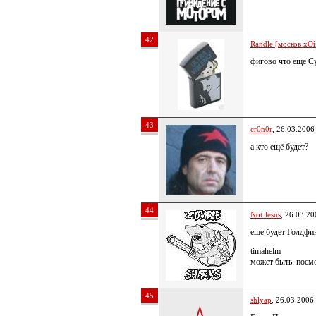
42
Randle [москов хОй
фигово что еще С
43
cr0n0r
, 26.03.2006
а кто ещё будет?
44
Not Jesus
, 26.03.20
еще будет Голдфи
timahelm
может быть. посм
45
shlyap
, 26.03.2006