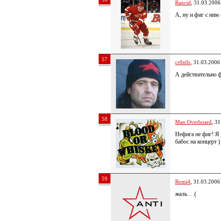
Rancid
, 31.03.2006
А, ну и фиг с ним
57
cr0n0r
, 31.03.2006
А действительно 
58
Man Overboard
, 3
Нефига не фиг! Я 
бабос на концерт )
59
Romi4
, 31.03.2006
жаль… (