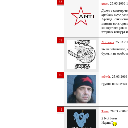
38
guest
, 25.03.2006 
Даже с коммерчес
крайней мере раза
Аренда Точки стои
меньше во вторник
концерт все равно
вторник концерт и
39
Not Jesus
, 25.03.20
вы не забывайте, 
будет. и не особо
40
cr0n0r
, 25.03.2006
группа по мне т
41
Тима
, 26.03.2006 
2 Not Jesus
Идешь?