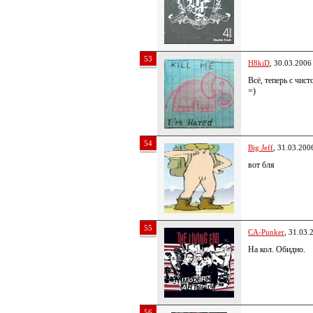
53
H8kiD
, 30.03.2006
Всё, теперь с чис
=)
54
Big Jeff
, 31.03.200
вот бля
55
CA-Punker
, 31.03.
На кол. Обидно.
56