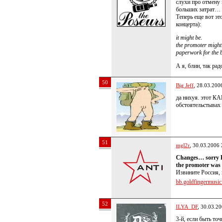
слухи про отмену 
больших затрат…
Теперь еще вот эт
концерта):
it might be.
the promoter might
paperwork for the 
А я, блин, так р
50
Big Jeff
, 28.03.200
да нихуя. этот К
обстоятельстывах
51
mgl2r
, 30.03.2006 
Changes… sorry Ru
the promoter was w
Извините Россия,
bb.goldfingermusic.
52
ILYA_DF
, 30.03.2
3-й, если быть то