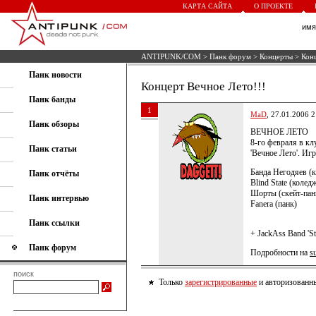
КАРТА САЙТА
О ПРОЕКТЕ
им
ANTIPUNK/COM
>
Панк форум
>
Концерты
> Конц
Панк новости
Концерт Вечное Лето!!!
Панк банды
1
MaD
, 27.01.2006 2
Панк обзоры
ВЕЧНОЕ ЛЕТО
8-го февраля в кл
Панк статьи
'Вечное Лето'. Иг
Банда Негодяев (
Панк отчёты
Blind State (колед
Шорты (скейт-пан
Панк интервью
Fanera (панк)
Панк ссылки
+ JackAss Band 'St
Панк форум
Подробности на
s
поиск
Только
зарегистрированные
и авторизованны