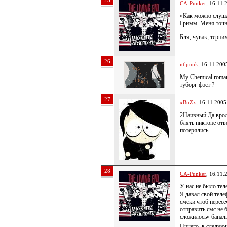
25
CA-Punker
, 16.11.
«Как можно слуша
Гримм. Меня точн
Бля, чувак, терп
26
ntlpunk
, 16.11.200
My Chemical roman
туборг фэст ?
27
xBuZx
, 16.11.2005
2Наивный Да врод
блять никтоне отв
потерялись
28
CA-Punker
, 16.11.
У нас не было тел
Я давал свой теле
смски чтоб пересе
отправить смс не
сложилось» банал
Ничего, в следующ