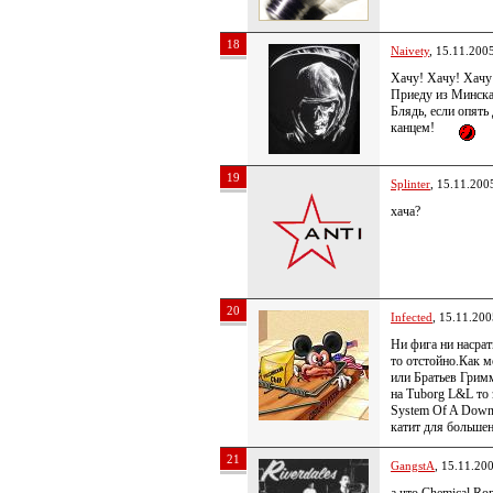
18
Naivety
, 15.11.200
Хачу! Хачу! Хачу
Приеду из Минска
Блядь, если опять
канцем!
19
Splinter
, 15.11.200
хача?
20
Infected
, 15.11.200
Ни фига ни насра
то отстойно.Как 
или Братьев Грим
на Tuborg L&L то
System Of A Down
катит для больше
21
GangstA
, 15.11.20