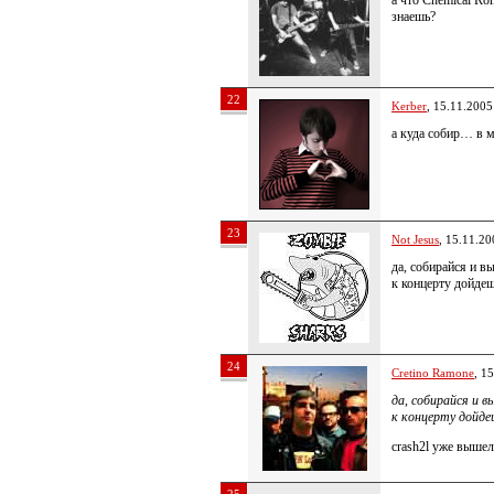
а что Chemical Ro
знаешь?
22
Kerber
, 15.11.2005
а куда собир… в 
23
Not Jesus
, 15.11.20
да, собирайся и в
к концерту дойдеш
24
Cretino Ramone
, 1
да, собирайся и в
к концерту дойде
crash2l уже выше