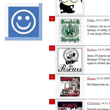
4
Polska
, 14.11.2005
Слышал, что их х
правда, то пойду п
А так поеду обяза
5
Bonkers
, 14.11.200
дата 19 апреля вро
Концерт 19 апр от
один из летних фе
6
Mozart
, 14.11.2005
На Нашествие их, 
7
CA-Punker
, 14.11.
Насрать на каком 