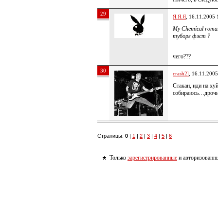
29
Я.Я.Я
, 16.11.2005 
My Chemical roma
туборг фэст ?
чего???
30
crash2l
, 16.11.2005
Стакан, иди на хуй
собираюсь…дрочи
Страницы:
0
|
1
|
2
|
3
|
4
|
5
|
6
Только
зарегистрированные
и авторизованны