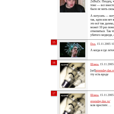
2xBuZx: Пиздец, ч
теме — все вместе
было не мять сись
А потусить — поту
так, идти или нет
это всё так далеко
может 10 раз пом
отмениться. Так ч
убитого медведя, 
15
Don
, 15.11.2005 1
А когда и где лето
16
Шляпа
, 15.11.2005
[url]
greenday.dax.ru/
тту есть вроде
17
Шляпа
, 15.11.2005
greenday.dax.ru/
мля простите….