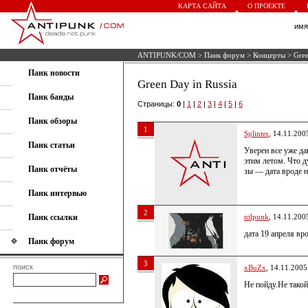
КАРТА САЙТА
О ПРОЕКТЕ
им
ANTIPUNK/COM
>
Панк форум
>
Концерты
> Gree
Панк новости
Green Day in Russia
Панк банды
Страницы:
0
|
1
|
2
|
3
|
4
|
5
|
6
Панк обзоры
1
Splinter
, 14.11.200
Панк статьи
Уверен все уже да
этим летом. Что д
Панк отчёты
зы — дата вроде н
Панк интервью
2
Панк ссылки
ntlpunk
, 14.11.200
дата 19 апреля вро
Панк форум
3
поиск
xBuZx
, 14.11.2005
Не пойду.Не такой