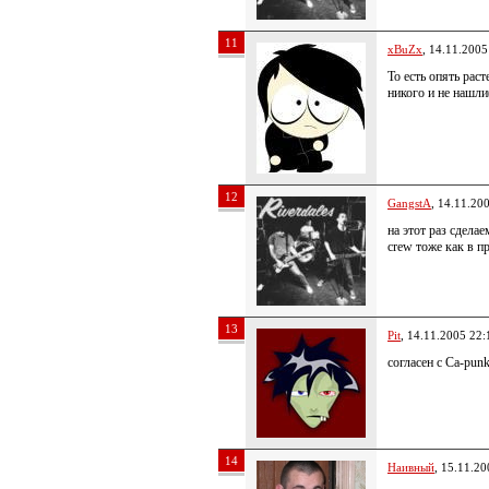
11
xBuZx
, 14.11.2005
То есть опять рас
никого и не нашли
12
GangstA
, 14.11.20
на этот раз сделае
crew тоже как в п
13
Pit
, 14.11.2005 22:
согласен с Ca-pun
14
Наивный
, 15.11.20