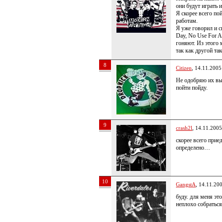
они будут играть и
Я скорее всего по
работам.
Я уже говорил и с
Day, No Use For A
гоняют. Из этого 
так как другой та
8
Citizen
, 14.11.2005
Не одобряю их вы
пойти пойду.
9
crash2l
, 14.11.2005
скорее всего приед
определено…
10
GangstA
, 14.11.20
буду. для меня эт
неплохо собраться