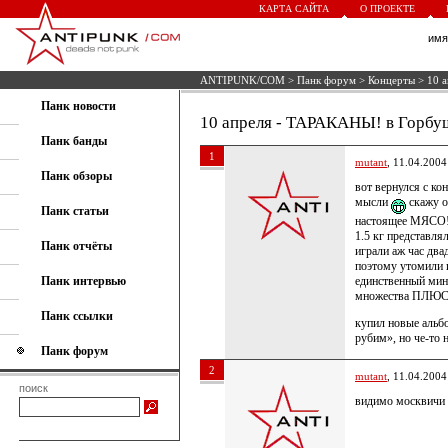
КАРТА САЙТА
О ПРОЕКТЕ
им
ANTIPUNK/COM
>
Панк форум
>
Концерты
> 10 
Панк новости
10 апреля - ТАРАКАНЫ! в Горбу
Панк банды
1
mutant
, 11.04.2004
Панк обзоры
вот вернулся с кон
мысли
скажу о
Панк статьи
настоящее МЯСО! 
1.5 кг представля
Панк отчёты
играли аж час два
поэтому утомили и
единственный мин
Панк интервью
множества ПЛЮ
Панк ссылки
купил новые альб
рубим», но че-то 
Панк форум
2
mutant
, 11.04.2004
поиск
видимо москвичи 