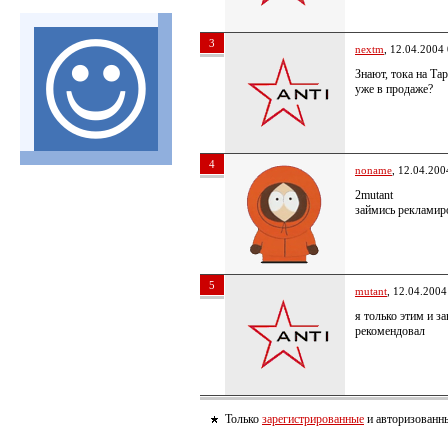
3
nextm
, 12.04.2004
Знают, тока на Та
уже в продаже?
4
noname
, 12.04.200
2mutant
займись рекламир
5
mutant
, 12.04.2004
я только этим и з
рекомендовал
Только
зарегистрированные
и авторизованны