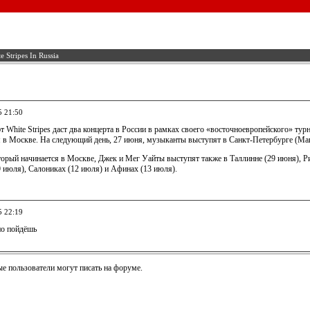
e Stripes In Russia
5 21:50
 White Stripes даст два концерта в России в рамках своего «восточноевропейского» ту
я в Москве. На следующий день, 27 июня, музыканты выступят в Санкт-Петербурге (Ман
торый начинается в Москве, Джек и Мег Уайты выступят также в Таллинне (29 июня), Ри
9 июля), Салониках (12 июля) и Афинах (13 июля).
5 22:19
но пойдёшь
е пользователи могут писать на форуме.