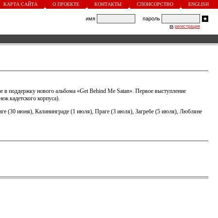
КАРТА САЙТА
О ПРОЕКТЕ
КОНТАКТЫ
СПОНСОРСТВО
ENGLISH
имя
пароль
регистрация
рне в поддержку нового альбома «Get Behind Me Satan». Первое выступление
еж кадетского корпуса).
ге (30 июня), Калининграде (1 июля), Праге (3 июля), Загребе (5 июля), Любляне