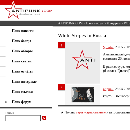
ANTIPUNK/COM
>
Панк форум
>
Концерты
> Whit
Панк новости
White Stripes In Russia
Панк банды
1
Splinter
, 23.05.200
Панк обзоры
Американский дуэт
состоится 26 июн
Панк статьи
В рамках тура, ко
(6 июля), Гдыне (
Панк отчёты
Панк интервью
2
ntlpunk
, 23.05.200
Панк ссылки
круто… ты навер
Панк форум
Только
зарегистрированные
и авторизованны
поиск