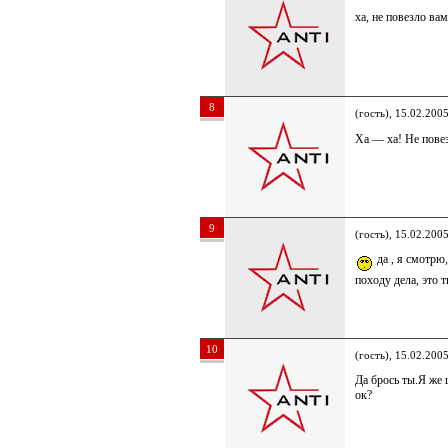
ха, не повезло вам
8
(гость), 15.02.200
Ха — ха! Не повез
9
(гость), 15.02.200
да , я смотрю,
походу дела, это
10
(гость), 15.02.200
Да брось ты.Я же 
ок?