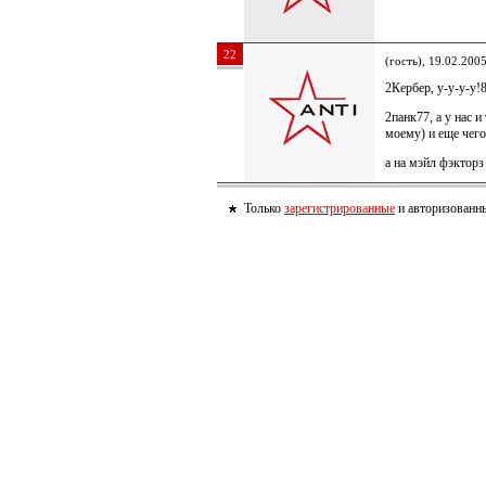
22
(гость), 19.02.200
2Кербер, у-у-у-у!8
2панк77, а у нас 
моему) и еще чег
а на мэйл фэктор
Только
зарегистрированные
и авторизованны