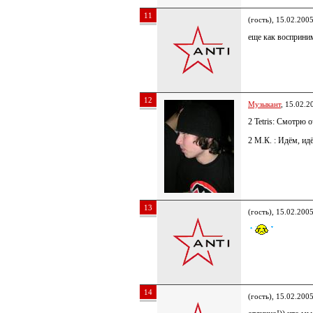
11
(гость), 15.02.200
еще как восприни
12
Музыкант
, 15.02.2
2 Tetris: Смотрю
2 М.К. : Идём, ид
13
(гость), 15.02.200
14
(гость), 15.02.200