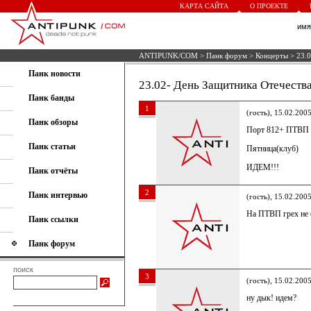
КАРТА САЙТА
О ПРОЕКТЕ
им
ANTIPUNK/COM
>
Панк форум
>
Концерты
> 23.0
Панк новости
23.02- День Защитника Отечества
Панк банды
1
(гость), 15.02.200
Панк обзоры
Порт 812+ ПТВП
Панк статьи
Пятница(клуб)
ИДЕМ!!!
Панк отчёты
2
Панк интервью
(гость), 15.02.200
На ПТВП грех не 
Панк ссылки
Панк форум
поиск
3
(гость), 15.02.200
ну дык! идем?