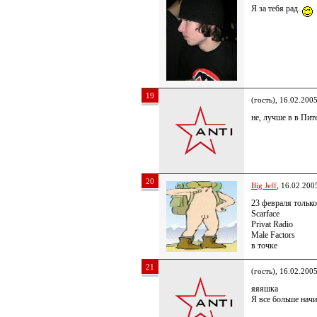
Я за тебя рад.
19
(гость), 16.02.200
не, лучше в в Пит
20
Big Jeff
, 16.02.200
23 февраля только
Scarface
Privat Radio
Male Factors
в точке
21
(гость), 16.02.200
яяяшка
Я все больше нач