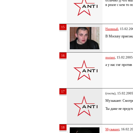
отлично!)) что мы
в реале с кем то 
15
Наивный
, 15.02.20
В Москву приезжа
16
mutant
, 15.02.2005
а у нас гиг против
17
(гость), 15.02.200
Музыкант: Смотр
Ты даже не предст
18
Музыкант
, 16.02.2