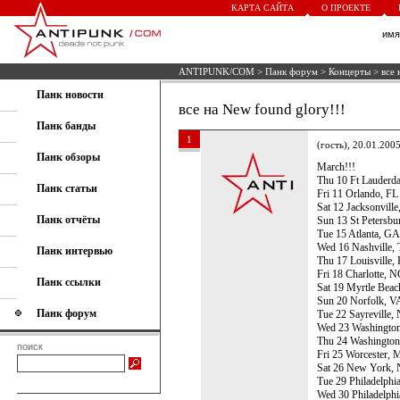
КАРТА САЙТА
О ПРОЕКТЕ
им
ANTIPUNK/COM
>
Панк форум
>
Концерты
> все 
Панк новости
все на New found glory!!!
Панк банды
1
(гость), 20.01.200
Панк обзоры
March!!!
Thu 10 Ft Lauderda
Панк статьи
Fri 11 Orlando, FL
Sat 12 Jacksonville
Панк отчёты
Sun 13 St Petersbu
Tue 15 Atlanta, G
Wed 16 Nashville,
Панк интервью
Thu 17 Louisville, 
Fri 18 Charlotte, 
Панк ссылки
Sat 19 Myrtle Beac
Sun 20 Norfolk, V
Панк форум
Tue 22 Sayreville,
Wed 23 Washington
Thu 24 Washington
поиск
Fri 25 Worcester, 
Sat 26 New York, 
Tue 29 Philadelphi
Wed 30 Philadelph