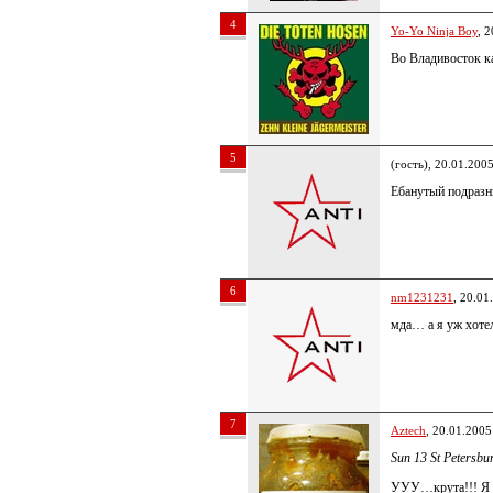
4
Yo-Yo Ninja Boy
, 
Во Владивосток ка
5
(гость), 20.01.200
Ебанутый подразн
6
nm1231231
, 20.01
мда… а я уж хотел
7
Aztech
, 20.01.2005
Sun 13 St Petersbu
УУУ…крута!!! Я 