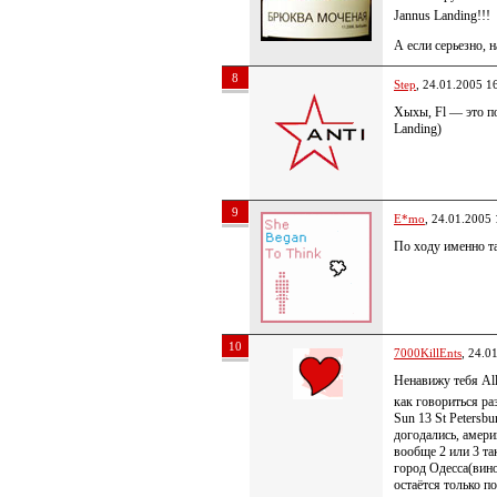
Jannus Landing!!!
А если серьезно, 
8
Step
, 24.01.2005 1
Хыхы, Fl — это по
Landing)
9
E*mo
, 24.01.2005 
По ходу именно та
10
7000KillEnts
, 24.0
Ненавижу тебя All
как говориться ра
Sun 13 St Petersbu
догодались, амери
вообще 2 или 3 та
город Одесса(вино
остаётся только п