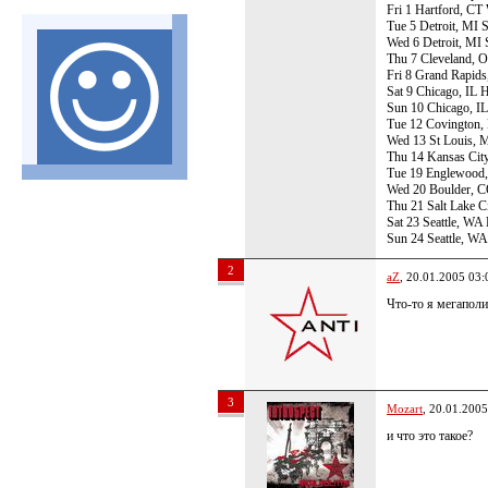
Fri 1 Hartford, CT
Tue 5 Detroit, MI 
Wed 6 Detroit, MI 
Thu 7 Cleveland, 
Fri 8 Grand Rapids,
Sat 9 Chicago, IL 
Sun 10 Chicago, I
Tue 12 Covington, 
Wed 13 St Louis, 
Thu 14 Kansas Ci
Tue 19 Englewood,
Wed 20 Boulder, C
Thu 21 Salt Lake C
Sat 23 Seattle, WA
Sun 24 Seattle, W
2
aZ
, 20.01.2005 03:
Что-то я мегаполи
3
Mozart
, 20.01.2005
и что это такое?