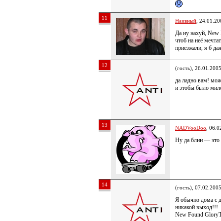
11
Наивный
, 24.01.20
Да ну нахуй, New 
чтоб на неё мечта
приезжали, я б да
12
(гость), 26.01.200
да ладно вам! мож
и этобы было мил
13
NADVooDoo
, 06.0
Ну да блин — это 
14
(гость), 07.02.200
Я обычно дома с 
никакой выход!!!
New Found Glory