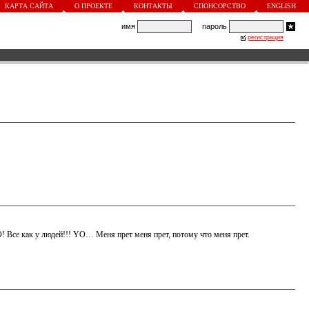
КАРТА САЙТА
О ПРОЕКТЕ
КОНТАКТЫ
СПОНСОРСТВО
ENGLISH
имя
пароль
регистрация
O! Все как у людей!!! YO… Меня прет меня прет, потому что меня прет.