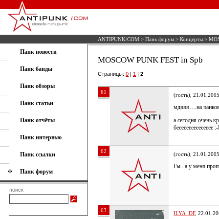
ANTIPUNK/COM
>
Панк форум
>
Концерты
> MOS
Панк новости
MOSCOW PUNK FEST in Spb
Панк банды
Страницы:
0
|
1
|
2
Панк обзоры
61
(гость), 21.01.200
Панк статьи
мдяяя….на панков 
Панк отчёты
а сегодня очень кр
беееееееееееееее :
Панк интервью
62
Панк ссылки
(гость), 21.01.200
Гы.. а у меня про
Панк форум
поиск
63
ILYA_DF
, 22.01.2