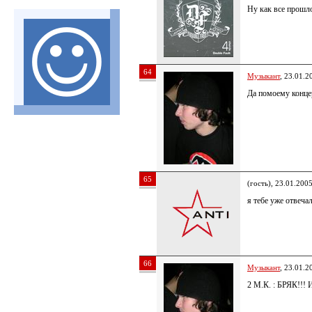
Ну как все прошл
64
Музыкант
, 23.01.2
Да помоему конце
65
(гость), 23.01.200
я тебе уже отвеча
66
Музыкант
, 23.01.2
2 М.К. : БРЯК!!!