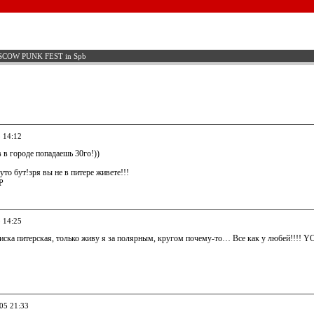
COW PUNK FEST in Spb
5 14:12
в городе попадаешь 30го!))
уто бут!зря вы не в питере живете!!!
-Р
5 14:25
писка питерская, только живу я за полярным, кругом почему-то… Все как у любей!!!! Y
005 21:33