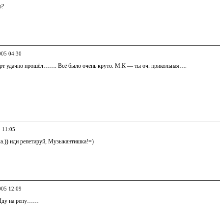
о?
005 04:30
рт удачно прошёл……. Всё было очень круто. М.К — ты оч. прикольная….
5 11:05
ла.)) иди репетируй, Музыкантишка!=)
005 12:09
 Иду на репу……