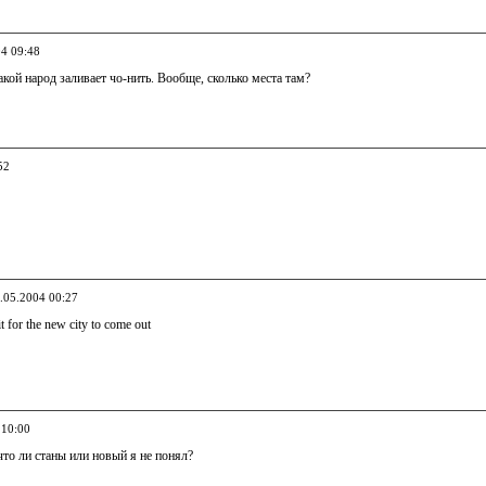
04 09:48
кой народ заливает чо-нить. Вообще, сколько места там?
52
8.05.2004 00:27
it for the new city to come out
 10:00
что ли станы или новый я не понял?