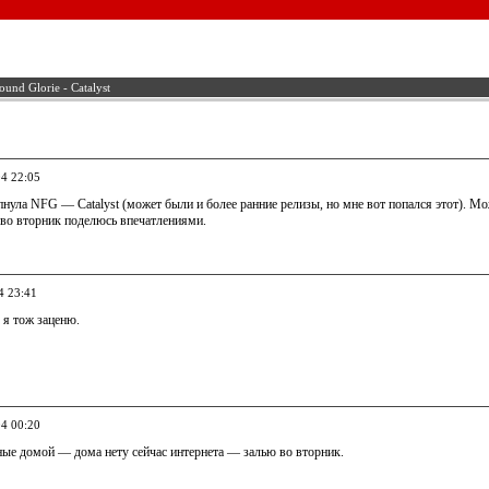
und Glorie - Catalyst
04 22:05
нула NFG — Catalyst (может были и более ранние релизы, но мне вот попался этот). М
о вторник поделюсь впечатлениями.
4 23:41
я тож заценю.
04 00:20
ые домой — дома нету сейчас интернета — залью во вторник.