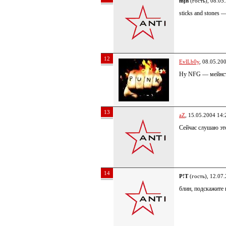
mjh
(гость), 08.05
sticks and stones
12
EvlLb0y
, 08.05.20
Ну NFG — мейнстр
13
aZ
, 15.05.2004 14:
Сейчас слушаю эт
14
P!T
(гость), 12.07
блин, подскажите 