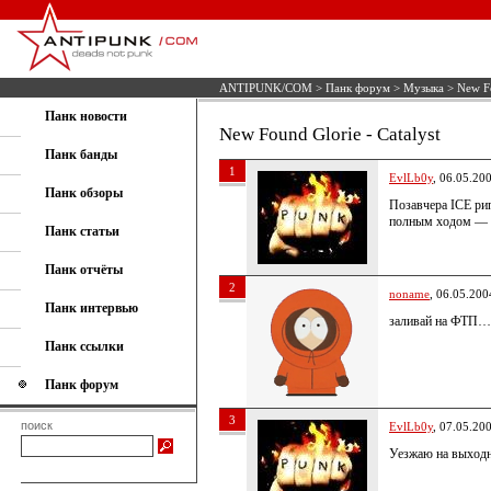
ANTIPUNK/COM
>
Панк форум
>
Музыка
> New Fo
Панк новости
New Found Glorie - Catalyst
Панк банды
1
EvlLb0y
, 06.05.20
Панк обзоры
Позавчера ICE рип
полным ходом — в
Панк статьи
Панк отчёты
2
noname
, 06.05.200
Панк интервью
заливай на ФТП… 
Панк ссылки
Панк форум
3
поиск
EvlLb0y
, 07.05.20
Уезжаю на выходн