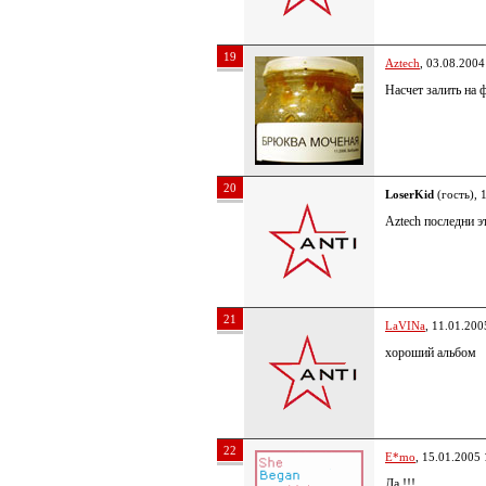
19
Aztech
, 03.08.2004
Насчет залить на
20
LoserKid
(гость), 
Aztech последни э
21
LaVINa
, 11.01.200
хороший альбом
22
E*mo
, 15.01.2005 
Да !!!