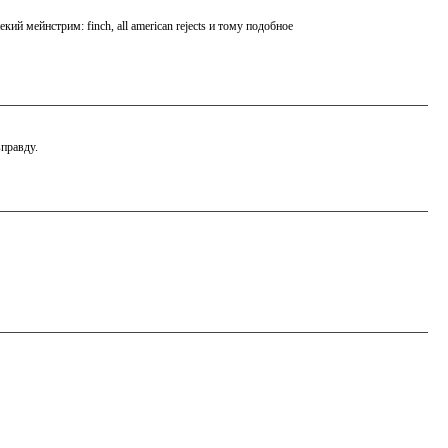
й мейнстрим: finch, all american rejects и тому подобное
правду.