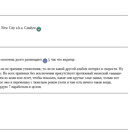
ew City a.k.a. Catalyst
ут оооочень долго размещают
), так что вкратце.
ли по причиня утяжеления, то-ли по какой другой альбом потерял в скорости. Ну
цо. Во всех припевах без исключения присутствует протяжный эмовский «аааааа»
а из кожи вон лезет, чтобы показать, какие они крутые злые панки, только вот
е эмо в перемешку с тяжелым роком (хотя и там есть ничего такие вещи,
рдую 7 наработали в целом.