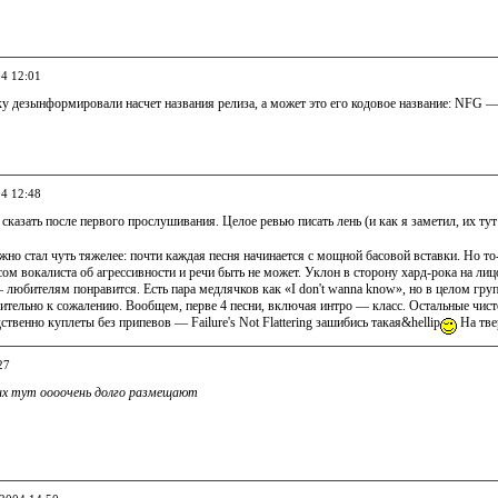
04 12:01
 дезынформировали насчет названия релиза, а может это его кодовое название: NFG — N
04 12:48
 сказать после первого прослушивания. Целое ревью писать лень (и как я заметил, их т
но стал чуть тяжелее: почти каждая песня начинается с мощной басовой вставки. Но то-
сом вокалиста об агрессивности и речи быть не может. Уклон в сторону хард-рока на ли
любителям понравится. Есть пара медлячков как «I don't wanna know», но в целом групп
ительно к сожалению. Вообщем, перве 4 песни, включая интро — класс. Остальные чисто
ственно куплеты без припевов — Failure's Not Flattering зашибись такая&hellip
На тве
27
 их тут оооочень долго размещают