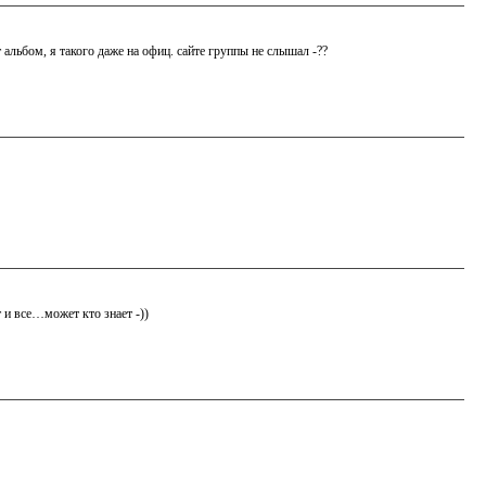
т альбом, я такого даже на офиц. сайте группы не слышал -??
т и все…может кто знает -))