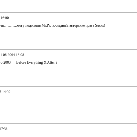
 16:00
 фтп………..могу подогнать MxPx последний, авторские права Sucks!
11.08.2004 18:08
то 2003 — Before Everything & After ?
5 14:09
17:36