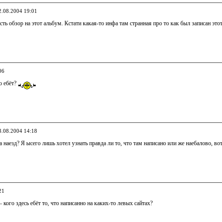
2.08.2004 19:01
есть обзор на этот альбум. Кстати какая-то инфа там странная про то как был записан это
06
о ебёт?
3.08.2004 14:18
за наезд? Я ысего лишь хотел узнать правда ли то, что там написано или же наебалово, во
21
кого здесь ебёт то, что написанно на каких-то левых сайтах?