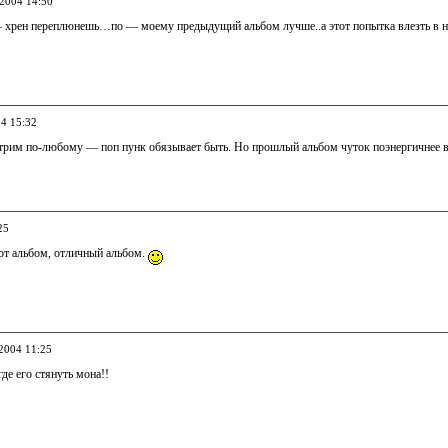
.2004 14:50
 — хрен переплюнешь…по — моему предыдущий альбом лучше..а этот попытка влезть в неки
04 15:32
им по-любому — поп пунк обязывает быть. Но прошлый альбом чуток поэнергичнее в
25
от альбом, отличный альбом.
.2004 11:25
где его стянуть мона!!