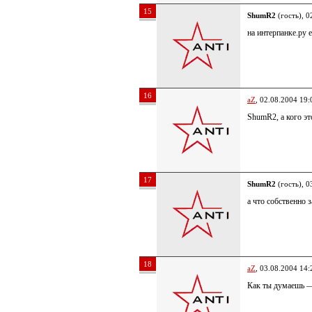
15
ShumR2
(гость), 0
на интерпанке.ру 
16
aZ
, 02.08.2004 19:
ShumR2, а кого эт
17
ShumR2
(гость), 0
а что собственно 
18
aZ
, 03.08.2004 14:
Как ты думаешь — 