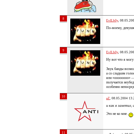
8
EvlLb0y
, 08.05.20
По-моему, девушку
9
EvlLb0y
, 08.05.20
Ну вот что я могу
Звук банды возмож
а со сладким голо
или «оооооооо» — 
получается неубед
особенно непосред
10
aZ
, 08.05.2004 13:
и как я заметил,
Это не ко мне.
11