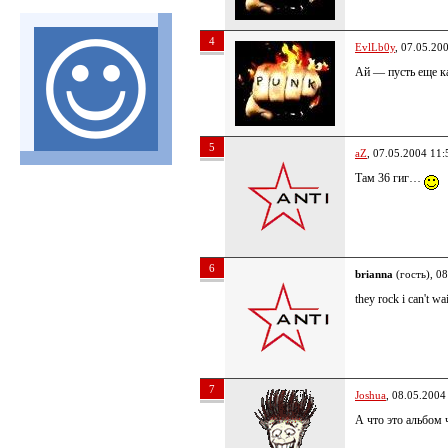
4
EvlLb0y
, 07.05.20
Ай — пусть еще ка
5
aZ
, 07.05.2004 11:
Там 36 гиг…
6
brianna
(гость), 0
they rock i can't wa
7
Joshua
, 08.05.2004
А что это альбом 