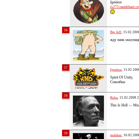
Ignition
rs273.rapidshare.co
56
Big Jeff
, 15.02.200
жду панк оккупац
57
Ignition
, 15.02.200
Spirit Of Unity,
Спасибки
58
Roka
, 15.02.2008 
This Is Hell — Mis
59
malabar
, 16.02.200