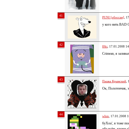
41
PUNI [обоссан]
, 1
у кого нить BAD
42
l0ki
, 17.01.2008 14
Crimean, я заливал
43
Пашка Крымский
, 
Ок, Полотенчик, э
44
whm
, 17.01.2008 1
6yXou', я тоже п
обо всём, кроме «