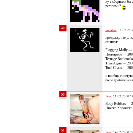
ну а сборники би-
релизами?
49
malabar
, 11.02.200
продолжу тему. п
слышал:
Flogging Molly —
Horrorpops — 2008
Teenage Bottleroc
Time Again — 200
Total Chaos — 200
и вообще советую
было удобнее иск
50
iRus
, 11.02.2008 1
Body Robbers — 
Ничего Хорошего
51
iRus
, 14.02.2008 2