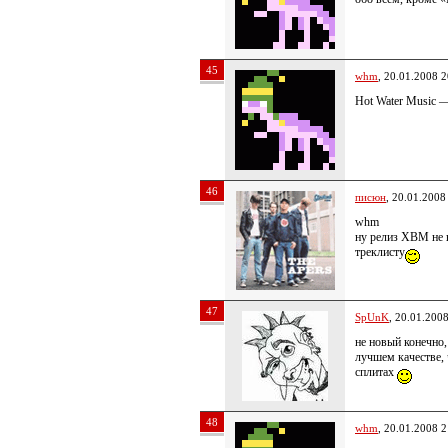
45
whm
, 20.01.2008 2
Hot Water Music —
46
писюн
, 20.01.2008
whm
ну релиз ХВМ не 
треклисту
47
SpUnK
, 20.01.200
не новый конечно,
лучшем качестве,
сплитах
48
whm
, 20.01.2008 2