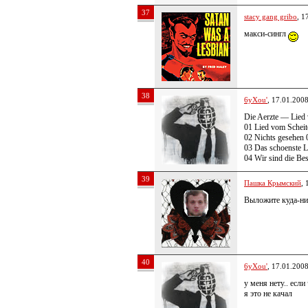
37
stacy gang gribo
, 1
макси-сингл
38
6yXou'
, 17.01.200
Die Aerzte — Lied
01 Lied vom Scheit
02 Nichts gesehen 
03 Das schoenste L
04 Wir sind die Be
39
Пашка Крымский
, 
Выложите куда-ниб
40
6yXou'
, 17.01.200
у меня нету.. если
я это не качал