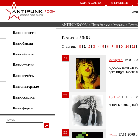
КАРТА САЙТА
О ПРОЕКТЕ
им
ANTIPUNK/COM
>
Панк форум
>
Музыка
> Релиз
Панк новости
Релизы 2008
Панк банды
Страницы:
0
|
1
|
2
|
3
|
4
|
5
|
6
|
7
|
8
|
9
|
10
|
11
|
Панк обзоры
31
deMyron
, 16.01.20
Панк статьи
6yXou', а нет ли 
уже ищу.Старые а
Панк отчёты
Панк интервью
32
Панк ссылки
6yXou'
, 16.01.200
я не скачивал, на 
Панк форум
поиск
33
whm
, 17.01.2008 0