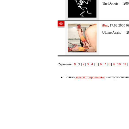
The Donots — 20
60
iRus
, 17.02.2008 0
Ultimo Asalto — 
Страницы:
0
|
1
|
2
|
3
|
4
|
5
|
6
|
7
|
8
|
9
|
10
|
11
|
Только
зарегистрированные
и авторизованны