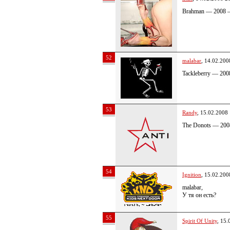
Brahman — 2008 
52
malabar
, 14.02.200
Tackleberry — 200
53
Randy
, 15.02.2008
The Donots — 20
54
Ignition
, 15.02.200
malabar,
У тя он есть?
55
Spirit Of Unity
, 15.