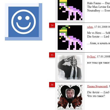
Halo Fauna — Dur
The Max Levine E
Neutralboy — Eve
34
whm
, 17.01.2008 0
Me vs Hero — Self 
Die Aerzte — Lied
…блин, я качать 
35
6yXou'
, 17.01.200
вот тока зря тако
36
Пашка Крымский
, 
Die Aerzte — Lied
Что это такое?