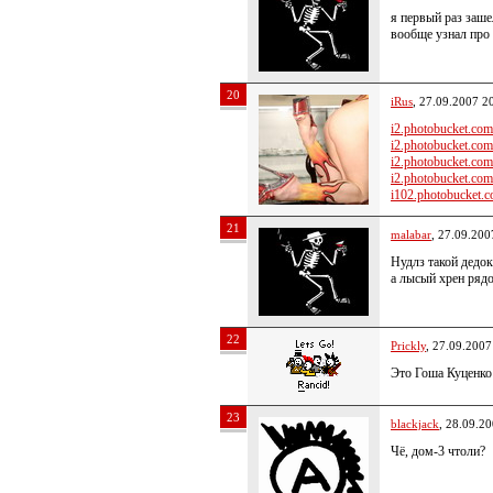
я первый раз зашел
вообще узнал про 
20
iRus
, 27.09.2007 2
i2.photobucket.com/
i2.photobucket.com/
i2.photobucket.com/
i2.photobucket.com/
i102.photobucket.c
21
malabar
, 27.09.200
Нудлз такой дедок
а лысый хрен ряд
22
Prickly
, 27.09.2007
Это Гоша Куценко
23
blackjack
, 28.09.2
Чё, дом-3 чтоли?