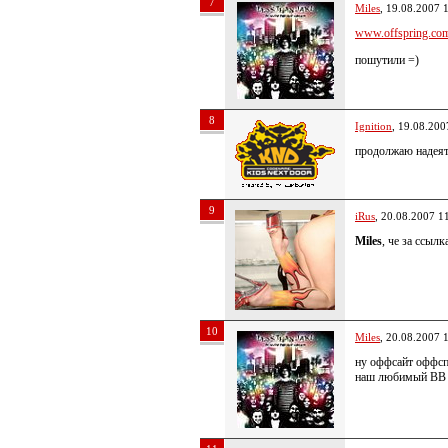
7
Miles
, 19.08.2007 
www.offspring.com
пошутили =)
8
Ignition
, 19.08.200
продолжаю надеятс
9
iRus
, 20.08.2007 1
Miles
, че за ссылк
10
Miles
, 20.08.2007 
ну оффсайт оффспр
наш любимый ВВ 