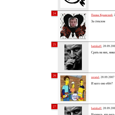
24
Пашка Крымский
, 
За стеклом
25
batiskaff
, 28.09.20
Срать на них, ник
26
zeratul
, 28.09.2007
И кого оно ебёт?
27
batiskaff
, 28.09.20
Надеюсь, что вес