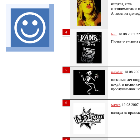
испугал, епта
я невнимательно п
А песня на диктоф
4
bon
, 18.08.2007 22
Песни не слышал 
5
malabar
, 18.08.200
несколько лет по
похуй. и песню ка
прослушивания не
6
waster
, 19.08.2007
никогда не нравила