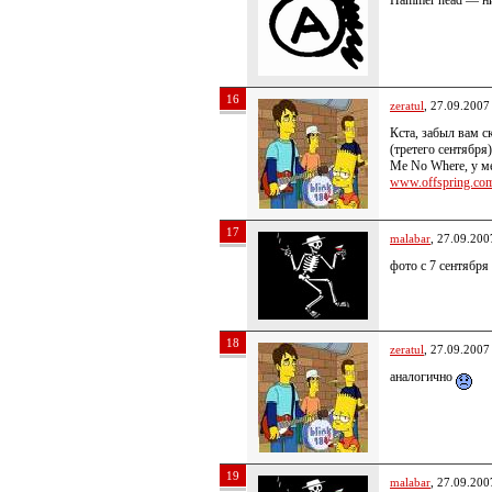
Hammer head — нич
16
zeratul
, 27.09.2007
Кста, забыл вам с
(третего сентября
Me No Where, у ме
www.offspring.com/
17
malabar
, 27.09.200
фото с 7 сентября
18
zeratul
, 27.09.2007
аналогично
19
malabar
, 27.09.200