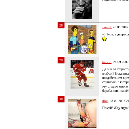
28
zeratul
, 28.09.2007
=) Терь, в депрес
29
Rancid
, 28.09.2007
Да они от старост
альбом? Пока писа
воздействием врем
случилось с гитар
эту студию много 
барабанщик нашёл
30
iRus
, 28.09.2007 2
Похуй! Жду чуда!