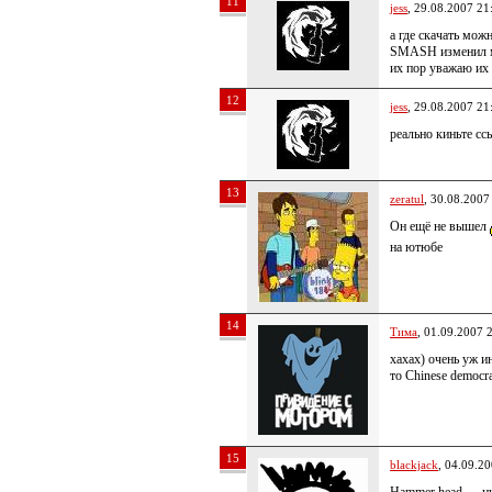
11
jess
, 29.08.2007 21
а где скачать мож
SMASH изменил мо
их пор уважаю их 
12
jess
, 29.08.2007 21
реально киньте сс
13
zeratul
, 30.08.2007
Он ещё не вышел
на ютюбе
14
Тима
, 01.09.2007 
хахах) очень уж и
то Chinese democr
15
blackjack
, 04.09.2