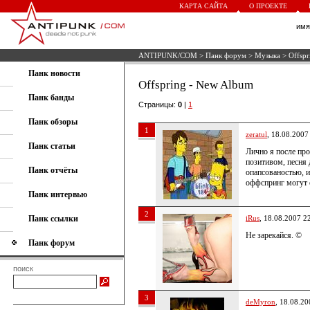
КАРТА САЙТА
О ПРОЕКТЕ
им
ANTIPUNK/COM
>
Панк форум
>
Музыка
> Offspr
Панк новости
Offspring - New Album
Панк банды
Страницы:
0
|
1
Панк обзоры
1
zeratul
, 18.08.2007
Панк статьи
Лично я после пр
позитивом, песня 
Панк отчёты
опапсованостью, и
оффспринг могут 
Панк интервью
2
Панк ссылки
iRus
, 18.08.2007 2
Не зарекайся. ©
Панк форум
поиск
3
deMyron
, 18.08.20