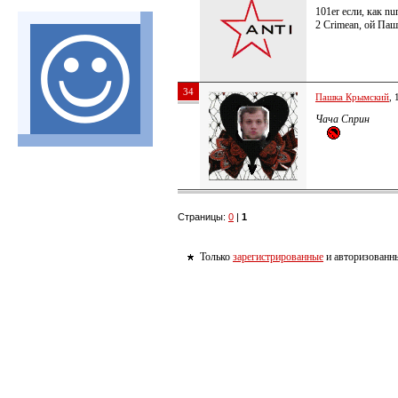
101er если, как nu
2 Crimean, ой Паш
34
Пашка Крымский
, 
Чача Сприн
Страницы:
0
|
1
Только
зарегистрированные
и авторизованны