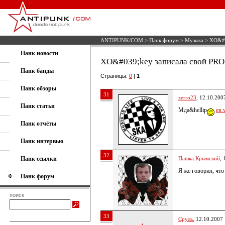
ANTIPUNK/COM
>
Панк форум
>
Музыка
> XO&#0
Панк новости
XO&#039;key записала свой PR
Панк банды
Страницы:
0
|
1
Панк обзоры
31
zerro23
, 12.10.200
Панк статьи
Мда&hellip
en.
Панк отчёты
Панк интервью
32
Панк ссылки
Пашка Крымский
, 
Я же говорил, что
Панк форум
поиск
33
Сруль
, 12.10.2007