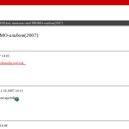
39;key записала свой PROMO-альбом(2007)
OMO-альбом(2007)
7 14:05
wikipedia.org/wik...
12.10.2007 14:11
 он крутой
 14:48