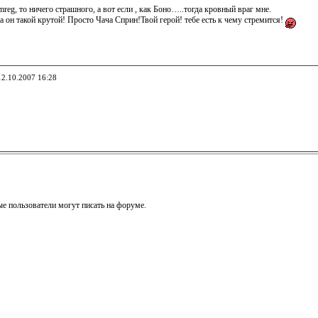
mreg, то ничего страшного, а вот если , как Боно…..тогда кровный враг мне.
а он такой крутой! Просто Чача Сприн!Твой герой! тебе есть к чему стремится!
12.10.2007 16:28
е пользователи могут писать на форуме.