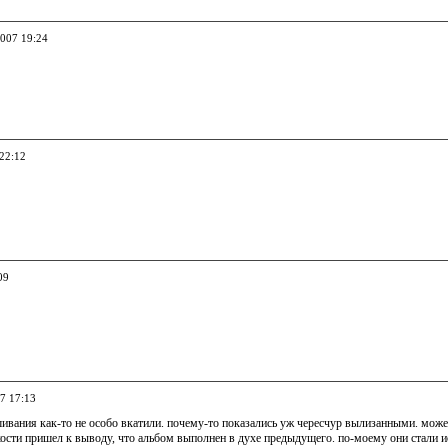
2007 19:24
 22:12
09
07 17:13
ивания как-то не особо вкатили. почему-то показались уж чересчур вылизанными. може
сти пришел к выводу, что альбом выполнен в духе предыдущего. по-моему они стали исп