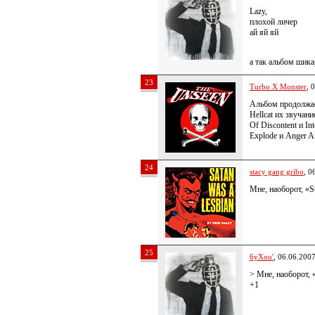
Lazy,
плохой личер
ай яй яй
а так альбом шик
23
Turbo X Monster
, 
Альбом продолжает
Hellcat их звучани
Of Discontent и I
Explode и Anger An
24
stacy gang gribo
, 0
Мне, наоборот, «St
25
6yXou'
, 06.06.200
> Мне, наоборот, «
+1