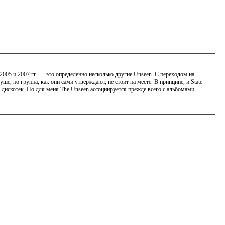
005 и 2007 гг. — это определенно несколько другие Unseen. С переходом на
уше, но группа, как они сами утверждают, не стоит на месте. В принципе, и State
ы дискотек. Но для меня The Unseen ассоциируется прежде всего с альбомами