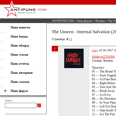
ANTIPUNK/COM
>
Панк форум
>
Музыка
> The Un
Панк новости
The Unseen - Internal Salvation (2
Панк банды
Страницы:
0
|
1
Панк обзоры
1
Lazy
, 02.06.2007 2
Панк статьи
ifolder.ru/2216384
Свежак. Качаем.
Панк отчёты
Треклист:
01 — The Brutal Tr
Панк интервью
02 — Such Traged
03 — At Point Bre
Панк ссылки
04 — Right Before
05 — Torn And Shat
Панк форум
06 — Break Away
07 — Let It Go
08 — No Direction
поиск
09 — In Your Plac
10 — Left For Dea
11 — Step Inside T
12 — Act The Part