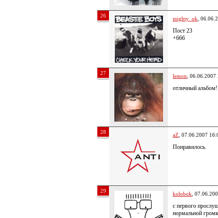
26
mighty_ok
, 06.06.
Пост 23
+666
27
lemon
, 06.06.2007
отличный альбом!
28
aZ
, 07.06.2007 16:
Понравилось.
29
kolobok
, 07.06.20
с первого прослуш
нормальной громко