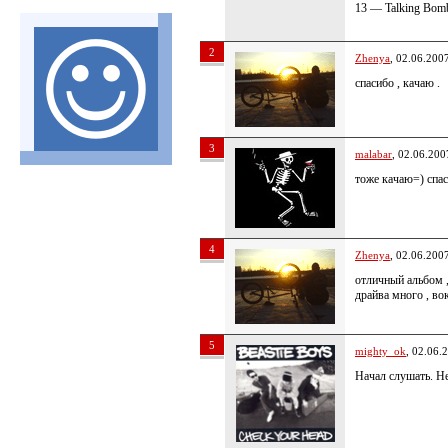
13 — Talking Bom
2
Zhenya
, 02.06.200
спасибо , качаю .
3
malabar
, 02.06.200
тоже качаю=) спас
4
Zhenya
, 02.06.200
отличный альбом 
драйва много , во
5
mighty_ok
, 02.06.
Начал слушать. Не