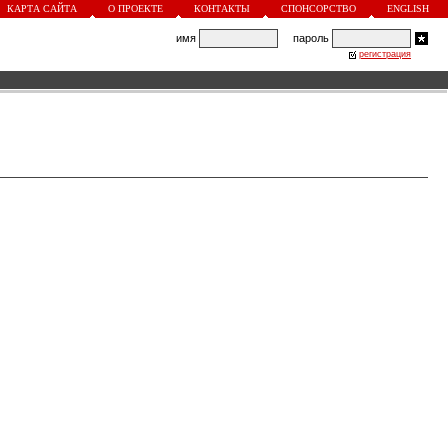
КАРТА САЙТА
О ПРОЕКТЕ
КОНТАКТЫ
СПОНСОРСТВО
ENGLISH
имя
пароль
регистрация