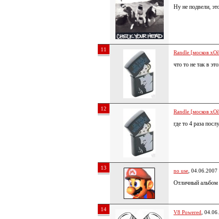
Ну не подвели, эт
11
Randle [москов хОй
что то не так в э
12
Randle [москов хОй
где то 4 раза пос
13
no use
, 04.06.2007
Отличный альбом ,
14
V8 Powered
, 04.06