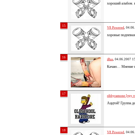
хороший альбом. в
15
V8 Powered
, 04.06
хоровые подпевки 
16
iRus
, 04.06.2007 1
Качаю… Мнение п
17
ribbyramone [тру т
Аццтой! Группа д
18
V8 Powered
, 04.06