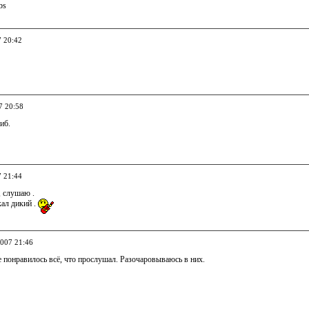
bs
7 20:42
7 20:58
иб.
7 21:44
, слушаю .
кал дикий .
2007 21:46
 понравилось всё, что прослушал. Разочаровываюсь в них.