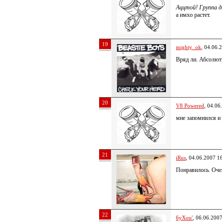
Аццтой! Группа 
а имхо растет.
19
mighty_ok
, 04.06.
Вряд ли. Абсолют
20
V8 Powered
, 04.06
мне запомнился и 
21
iRus
, 04.06.2007 1
Понравилось. Очен
22
6yXou'
, 06.06.200