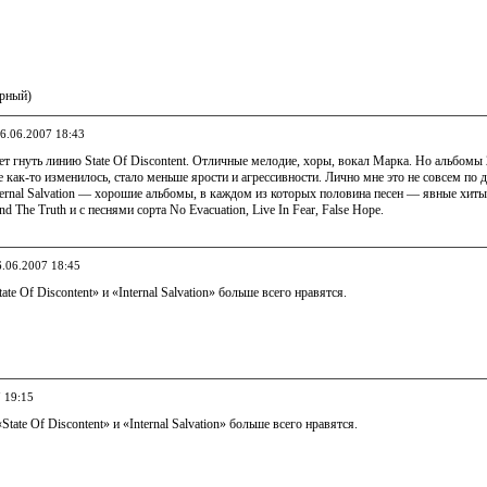
арный)
06.06.2007 18:43
 гнуть линию State Of Discontent. Отличные мелодие, хоры, вокал Марка. Но альбомы 2
е как-то изменилось, стало меньше ярости и агрессивности. Лично мне это не совсем по д
nternal Salvation — хорошие альбомы, в каждом из которых половина песен — явные хит
d The Truth и с песнями сорта No Evacuation, Live In Fear, False Hope.
6.06.2007 18:45
ate Of Discontent» и «Internal Salvation» больше всего нравятся.
7 19:15
State Of Discontent» и «Internal Salvation» больше всего нравятся.