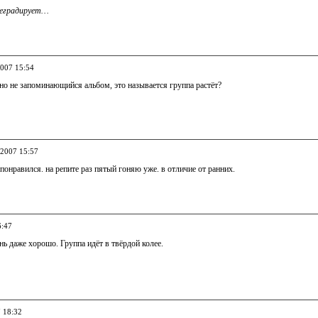
деградирует…
2007 15:54
но не запоминающийся альбом, это называется группа растёт?
.2007 15:57
понравился. на репите раз пятый гоняю уже. в отличие от ранних.
6:47
ь даже хорошо. Группа идёт в твёрдой колее.
7 18:32