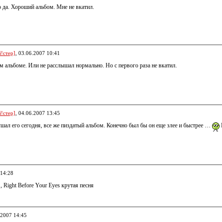
о да. Хороший альбом. Мне не вкатил.
!стер]
, 03.06.2007 10:41
том альбоме. Или не расслышал нормально. Но с первого раза не вкатил.
!стер]
, 04.06.2007 13:45
лушал его сегодня, все же пиздатый альбом. Конечно был бы он еще злее и быстрее …
 14:28
 Right Before Your Eyes крутая песня
.2007 14:45