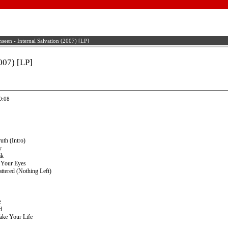
seen - Internal Salvation (2007) [LP]
007) [LP]
0:08
uth (Intro)
y
ak
 Your Eyes
tered (Nothing Left)
e
d
ake Your Life