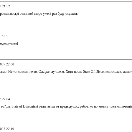
7 21:52
аровываюсь)) отлично! скоро уже 3 раз буду слушать!
7 21:56
 недослушал)
2007 22:00
ью. Не то, совсем не то. Ожидал лучшего. Хотя после State Of Discontent сложно желат
7 22:04
 то? да, State of Discontent отличается от предыдущих работ, но по-моему тоже отличный
2007 22:10