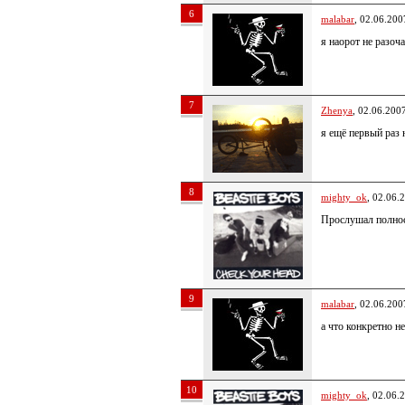
6
malabar
, 02.06.200
я наорот не разоч
7
Zhenya
, 02.06.200
я ещё первый раз
8
mighty_ok
, 02.06.
Прослушал полност
9
malabar
, 02.06.200
а что конкретно не
10
mighty_ok
, 02.06.