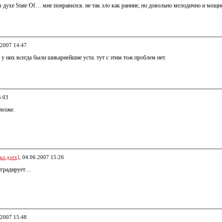
 духе State Of… мне понравился. не так зло как ранние, но довольно мелодично и мощно
.2007 14:47
у них всегда были шикарнейшие уста. тут с этим тож проблем нет.
5:03
озже.
ил дэтх]
, 04.06.2007 15:26
еградирует…
.2007 15:48