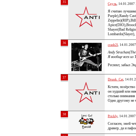
35
Сруль
, 14.01.2007
Я считаю лучшими
Purple),Randy Cas
Zeppelin)(RIP),Bil
Apice(DIO),Brooc
Shayer(Bad Religi
Lombardo(Slayer),
36
crash2l
, 14.01.2007
Andy Strachan(The
Я вообще всех из
Респект, забыл Энд
37
Drunk_Cat
, 14.01.
Кстати, позёрство
он худший или ни
столько внимания
Одно другому не 
38
Prickly
, 14.01.2007
Согласен, змей чет
драмер, да и пафо