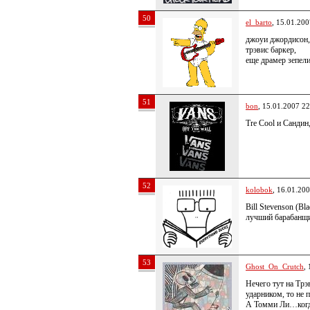
50
el_barto
, 15.01.200
джоуи джордисон,
трэвис баркер,
еще драмер зепел
51
bon
, 15.01.2007 22
Trе Cool и Сандин
52
kolobok
, 16.01.20
Bill Stevenson (Bl
лучший барабанщи
53
Ghost_On_Crutch
,
Нечего тут на Трэ
ударником, то не 
А Томми Ли…когда