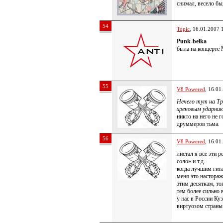
снимал, весело б
54
Topic
, 16.01.2007 
Punk-belka
была на концерте 
55
V8 Powered
, 16.01
Нечего тут на Трэ
хреновым ударник
никто на него не 
друммеров тьма.
56
V8 Powered
, 16.01
листал я все эти 
соло» и т.д.
когда лучшим гит
меня это настораж
этим десяткам, то
тем более сильно 
у нас в России К
виртуозом страны