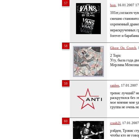
57
bon
, 16.01.2007 17
101er,согласен чу
смешно становитс
охрененный драм
нераскрученных г
fоrеvеr и барабан
58
Ghost_On_Crutch
,
2 Topic
Угу, была года д
Мерлина Менсона
59
raiden
, 17.01.2007
тревис лучший? не
раскрутился без э
мое мнение мне уд
группа не очень н
60
crash2l
, 17.01.2007
рэйден, Трэвис ст
чтобы кто не гов