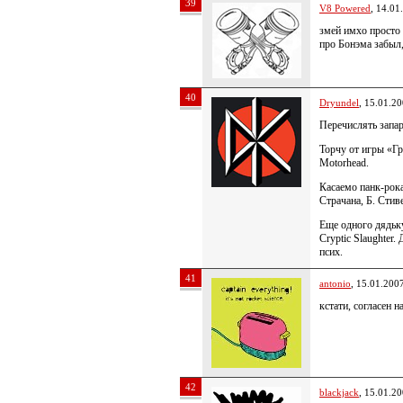
39
V8 Powered
, 14.01
змей имхо прост
про Бонэма забыл,
40
Dryundel
, 15.01.2
Перечислять запа
Торчу от игры «Г
Motorhead.
Касаемо панк-рока
Страчана, Б. Стив
Еще одного дядьк
Cryptic Slaughter.
псих.
41
antonio
, 15.01.200
кстати, согласен 
42
blackjack
, 15.01.2