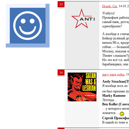
33
Drunk_Cat
, 14.01.
Угабуга!
Прокофьев работа
самый панк, регги,
однообразно?
А вообще я счита
Бейкер (клёвый д
начала 90-х, вроде
сейчас — большой
Москву, показав 
Theater слышали?
Но это всё т.н. м
барабанщики, они 
34
stacy gang gribo
, 1
Andy Strachan(Th
Я вообще всех и
он был признан л
Marky Ramone
Легенда…
Ben Koller (Conve
…у которого несмо
ломается…
Сергей Прокофь
В какой-то теме я 