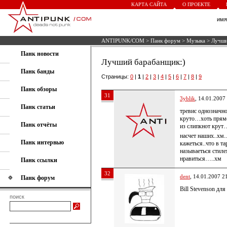
КАРТА САЙТА
О ПРОЕКТЕ
им
ANTIPUNK/COM
>
Панк форум
>
Музыка
> Лучши
Панк новости
Лучший барабанщик:)
Панк банды
Страницы:
0
|
1
|
2
|
3
|
4
|
5
|
6
|
7
|
8
|
9
Панк обзоры
31
3yblik
, 14.01.2007
Панк статьи
тревис однозначно
круто…хоть прямо
Панк отчёты
из слипкнот крут
насчет наших..хм
Панк интервью
кажеться..что в т
называеться стил
нравиться…..хм
Панк ссылки
32
dent
, 14.01.2007 2
Панк форум
Bill Stevenson дл
поиск