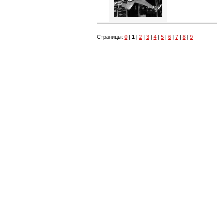
Страницы:
0
|
1
|
2
|
3
|
4
|
5
|
6
|
7
|
8
|
9