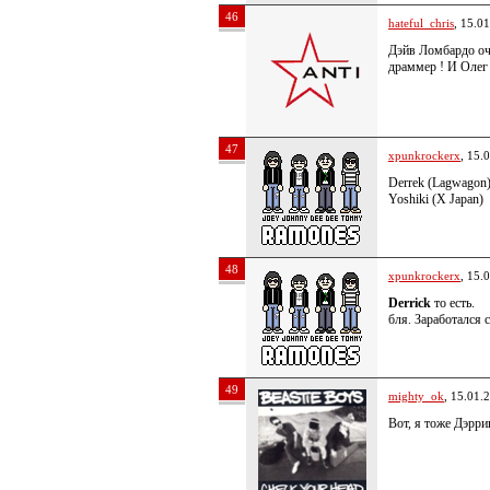
46
hateful_chris
, 15.0
Дэйв Ломбардо оч
драммер ! И Олег
47
xpunkrockerx
, 15.
Derrek (Lagwagon)
Yoshiki (X Japan)
48
xpunkrockerx
, 15.
Derrick
то есть.
бля. Заработался 
49
mighty_ok
, 15.01.
Вот, я тоже Дэрри