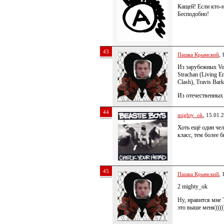
Кащей! Если кто-н
Бесподобно!
43
Пашка Крымский
, 
Из зарубежных Vom
Strachan (Living E
Clash), Travis Bark
Из отечественных
44
mighty_ok
, 15.01.
Хоть ещё один чел
класс, тем более 
45
Пашка Крымский
, 
2 mighty_ok
Ну, нравится мне 
это выше меня)))))