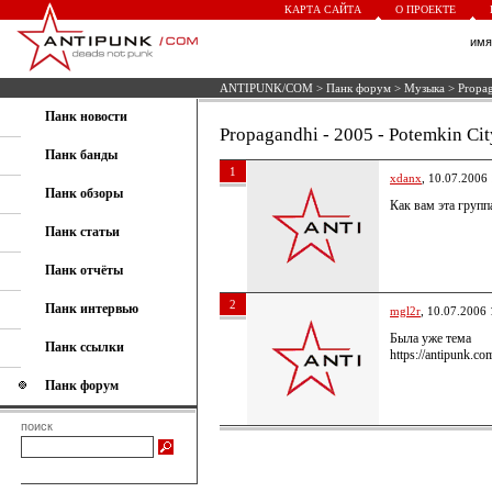
КАРТА САЙТА
О ПРОЕКТЕ
им
ANTIPUNK/COM
>
Панк форум
>
Музыка
> Propag
Панк новости
Propagandhi - 2005 - Potemkin Cit
Панк банды
1
xdanx
, 10.07.2006
Панк обзоры
Как вам эта групп
Панк статьи
Панк отчёты
2
Панк интервью
mgl2r
, 10.07.2006 
Была уже тема
Панк ссылки
https://antipunk.c
Панк форум
поиск